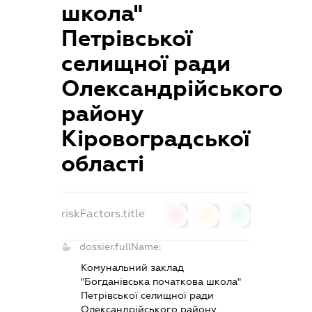
школа"
Петрівської
селищної ради
Олександрійського
району
Кіровоградської
області
riskFactors.title
0
0
0
dossier.fullName:
Комунальний заклад
"Богданівська початкова школа"
Петрівської селищної ради
Олександрійського району