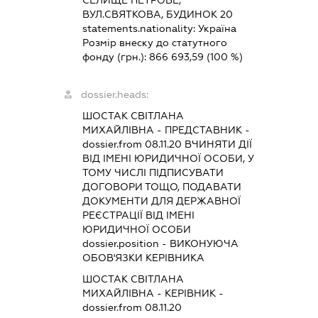
ВУЛ.СВЯТКОВА, БУДИНОК 20
statements.nationality:
Україна
Розмір внеску до статутного
фонду (грн.):
866 693,59
(100 %)
dossier.heads:
ШОСТАК СВІТЛАНА
МИХАЙЛІВНА
-
ПРЕДСТАВНИК
-
dossier.from 08.11.20
ВЧИНЯТИ ДІЇ
ВІД ІМЕНІ ЮРИДИЧНОЇ ОСОБИ, У
ТОМУ ЧИСЛІ ПІДПИСУВАТИ
ДОГОВОРИ ТОЩО, ПОДАВАТИ
ДОКУМЕНТИ ДЛЯ ДЕРЖАВНОЇ
РЕЄСТРАЦІЇ ВІД ІМЕНІ
ЮРИДИЧНОЇ ОСОБИ
dossier.position - ВИКОНУЮЧА
ОБОВ'ЯЗКИ КЕРІВНИКА
ШОСТАК СВІТЛАНА
МИХАЙЛІВНА
-
КЕРІВНИК
-
dossier.from 08.11.20