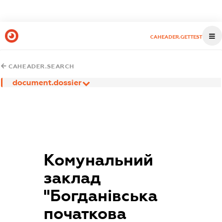
CAHEADER.GETTEST
CAHEADER.SEARCH
document.dossier
Комунальний
заклад
"Богданівська
початкова