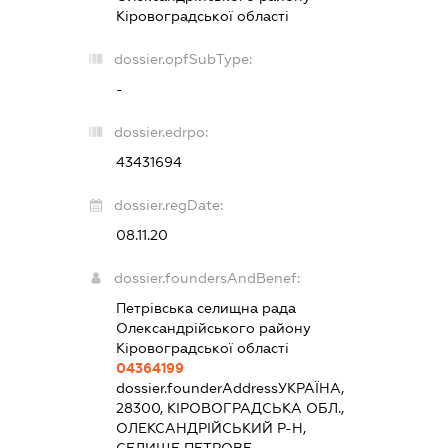
Кіровоградської області
dossier.opfSubType:
-
dossier.edrpo:
43431694
dossier.regDate:
08.11.20
dossier.foundersAndBenef:
Петрівська селищна рада
Олександрійського району
Кіровоградської області
04364199
dossier.founderAddress
УКРАЇНА,
28300, КІРОВОГРАДСЬКА ОБЛ.,
ОЛЕКСАНДРІЙСЬКИЙ Р-Н,
СЕЛИЩЕ ПЕТРОВЕ,