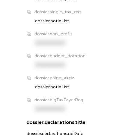
dossier.single_tax_reg
dossier.notInList
dossier.non_profit
XXXXXXXXXX
dossier.budget_dotation
XXXXXXXXXX
dossier.palne_akciz
dossier.notInList
dossier.bigTaxPayerReg
XXXXXXXXXX
dossier.declarations.title
dossier.declarations.noData