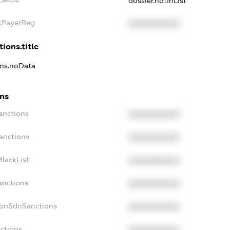
dossier.notInList
axPayerReg
XXXXXXXXXX
ions.title
ons.noData
ons
anctions
XXXXXXXXXX
anctions
XXXXXXXXXX
lackList
XXXXXXXXXX
anctions
XXXXXXXXXX
NonSdnSanctions
XXXXXXXXXX
ctions