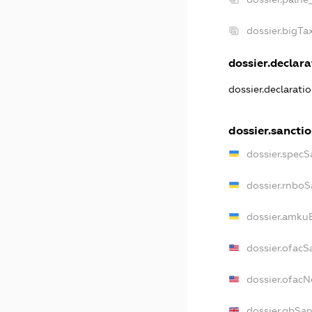
dossier.bigT
dossier.declarat
dossier.declarati
dossier.sancti
dossier.specS
dossier.rnboS
dossier.amkuB
dossier.ofacS
dossier.ofac
dossier.gbSan