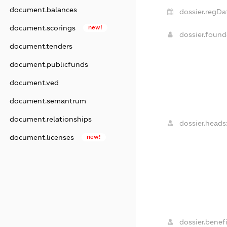
document.balances
dossier.regDa
document.scorings
new!
dossier.foun
document.tenders
document.publicfunds
document.ved
document.semantrum
document.relationships
dossier.heads
document.licenses
new!
dossier.benefi