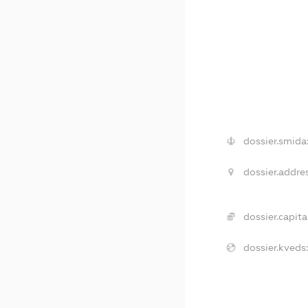
dossier.smida
dossier.addres
dossier.capital
dossier.kveds: