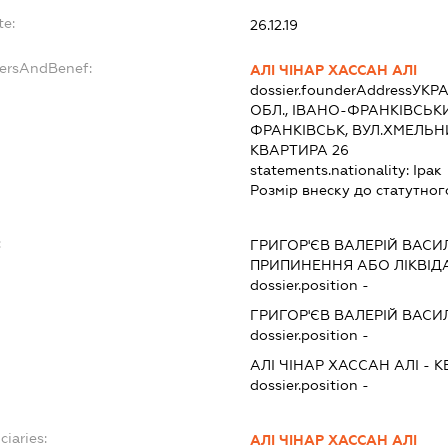
te:
26.12.19
dersAndBenef:
АЛІ ЧІНАР ХАССАН АЛІ
dossier.founderAddress
УКРА
ОБЛ., ІВАНО-ФРАНКІВСЬКИ
ФРАНКІВСЬК, ВУЛ.ХМЕЛЬН
КВАРТИРА 26
statements.nationality:
Ірак
Розмір внеску до статутног
:
ГРИГОР'ЄВ ВАЛЕРІЙ ВАС
ПРИПИНЕННЯ АБО ЛІКВІД
dossier.position -
ГРИГОР'ЄВ ВАЛЕРІЙ ВАС
dossier.position -
АЛІ ЧІНАР ХАССАН АЛІ
-
К
dossier.position -
ciaries:
АЛІ ЧІНАР ХАССАН АЛІ