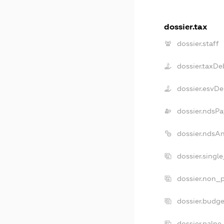
dossier.tax
dossier.staff
dossier.taxDe
dossier.esvDe
dossier.ndsPa
dossier.ndsA
dossier.singl
dossier.non_p
dossier.budg
dossier.palne