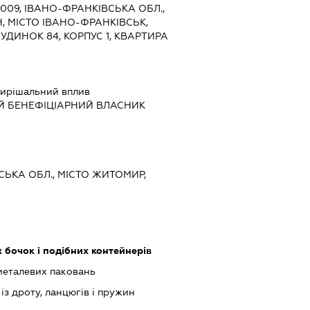
6009, ІВАНО-ФРАНКІВСЬКА ОБЛ.,
, МІСТО ІВАНО-ФРАНКІВСЬК,
УДИНОК 84, КОРПУС 1, КВАРТИРА
ирішальний вплив
Й БЕНЕФІЦІАРНИЙ ВЛАСНИК
СЬКА ОБЛ., МІСТО ЖИТОМИР,
 бочок і подібних контейнерів
металевих паковань
з дроту, ланцюгів і пружин