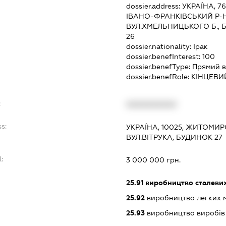
dossier.address:
УКРАЇНА, 7
ІВАНО-ФРАНКІВСЬКИЙ Р-Н
ВУЛ.ХМЕЛЬНИЦЬКОГО Б., Б
26
dossier.nationality:
Ірак
dossier.benefInterest:
100
dossier.benefType:
Прямий в
dossier.benefRole:
КІНЦЕВИ
:
XXXXXXXXXX
s:
УКРАЇНА, 10025, ЖИТОМИР
ВУЛ.ВІТРУКА, БУДИНОК 27
:
3 000 000 грн.
25.91
виробництво сталевих
25.92
виробництво легких 
25.93
виробництво виробів і