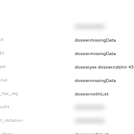
XXXXXXXXXX
bt
dossier.missingData
bt
dossier.missingData
yer
dossier.yes
dossier.ndsInn 
nnul
dossier.missingData
e_tax_reg
dossier.notInList
rofit
XXXXXXXXXX
et_dotation
XXXXXXXXXX
_akciz