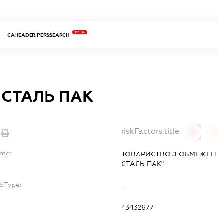
BETA
CAHEADER.PERSSEARCH
 СТАЛЬ ПАК
riskFactors.title
0
ame:
ТОВАРИСТВО З ОБМЕЖЕН
СТАЛЬ ПАК"
ubType:
-
43432677