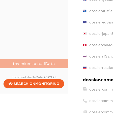
dossier.ausSa
dossier.euSan
dossier.japan
dossier.cana
dossier.rfSan
freemium.actualData
dossier.russia
document.dueToDate
20.09.25
dossier.comm
SEARCH.ONMONITORING
dossier.comme
dossier.comm
dossier.comme