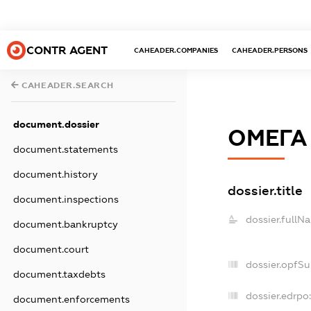
CONTR AGENT
CAHEADER.COMPANIES
CAHEADER.PERSONS
CAHEADER.SEARCH
document.dossier
ОМЕГА
document.statements
document.history
dossier.title
document.inspections
dossier.fullN
document.bankruptcy
document.court
dossier.opfS
document.taxdebts
dossier.edrpo:
document.enforcements