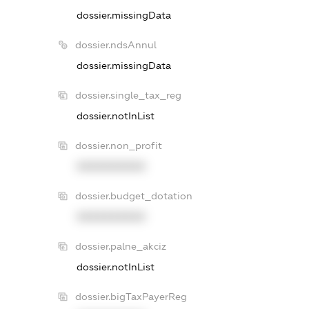
dossier.missingData
dossier.ndsAnnul
dossier.missingData
dossier.single_tax_reg
dossier.notInList
dossier.non_profit
XXXXXXXXXX
dossier.budget_dotation
XXXXXXXXXX
dossier.palne_akciz
dossier.notInList
dossier.bigTaxPayerReg