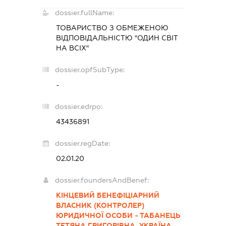
dossier.fullName:
ТОВАРИСТВО З ОБМЕЖЕНОЮ
ВІДПОВІДАЛЬНІСТЮ "ОДИН СВІТ
НА ВСІХ"
dossier.opfSubType:
-
dossier.edrpo:
43436891
dossier.regDate:
02.01.20
dossier.foundersAndBenef:
КІНЦЕВИЙ БЕНЕФІЦІАРНИЙ
ВЛАСНИК (КОНТРОЛЕР)
ЮРИДИЧНОЇ ОСОБИ - ТАБАНЕЦЬ
ТЕТЯНА ГРИГОРІВНА, УКРАЇНА,