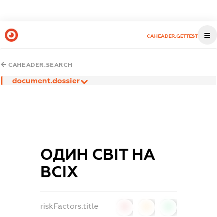
CAHEADER.GETTEST
CAHEADER.SEARCH
document.dossier
ОДИН СВІТ НА
ВСІХ
riskFactors.title
0
0
0