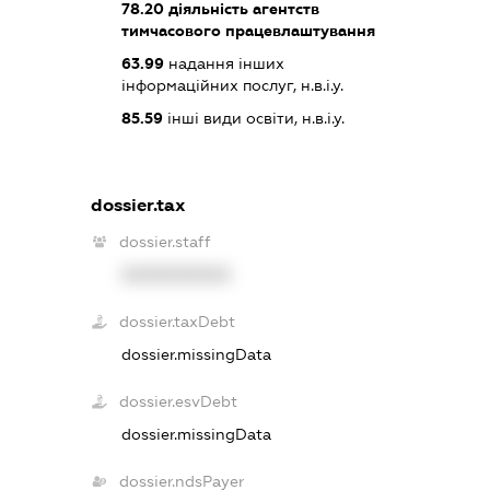
78.20
діяльність агентств
тимчасового працевлаштування
63.99
надання інших
інформаційних послуг, н.в.і.у.
85.59
інші види освіти, н.в.і.у.
dossier.tax
dossier.staff
XXXXXXXXXX
dossier.taxDebt
dossier.missingData
dossier.esvDebt
dossier.missingData
dossier.ndsPayer