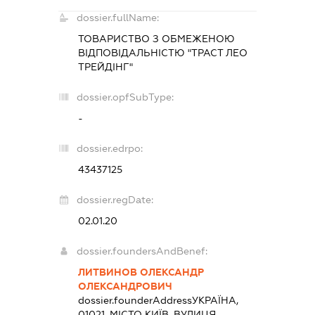
dossier.fullName:
ТОВАРИСТВО З ОБМЕЖЕНОЮ
ВІДПОВІДАЛЬНІСТЮ "ТРАСТ ЛЕО
ТРЕЙДІНГ"
dossier.opfSubType:
-
dossier.edrpo:
43437125
dossier.regDate:
02.01.20
dossier.foundersAndBenef:
ЛИТВИНОВ ОЛЕКСАНДР
ОЛЕКСАНДРОВИЧ
dossier.founderAddress
УКРАЇНА,
01021, МІСТО КИЇВ, ВУЛИЦЯ