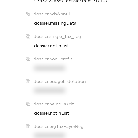
434371226590
dossier.from 31.01.20
dossier.ndsAnnul
dossier.missingData
dossier.single_tax_reg
dossier.notInList
dossier.non_profit
XXXXXXXXXX
dossier.budget_dotation
XXXXXXXXXX
dossier.palne_akciz
dossier.notInList
dossier.bigTaxPayerReg
XXXXXXXXXX