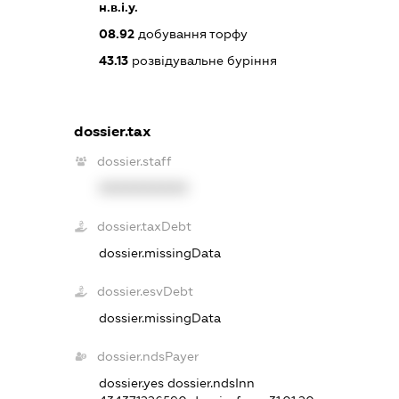
н.в.і.у.
08.92
добування торфу
43.13
розвідувальне буріння
dossier.tax
dossier.staff
XXXXXXXXXX
dossier.taxDebt
dossier.missingData
dossier.esvDebt
dossier.missingData
dossier.ndsPayer
dossier.yes
dossier.ndsInn