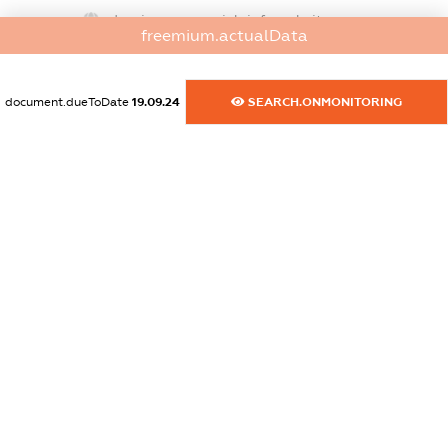
dossier.commercial_info.website
freemium.actualData
XXXXXXXXXX
dossier.commercial_info.activity
document.dueToDate
19.09.24
SEARCH.ONMONITORING
XXXXXXXXXX
freemium.exampleText_1
freemium.exampleText_2
freemium.anonymousPerSearch2
FREEMIUM.DETAILS
FREEMIUM.REGISTER