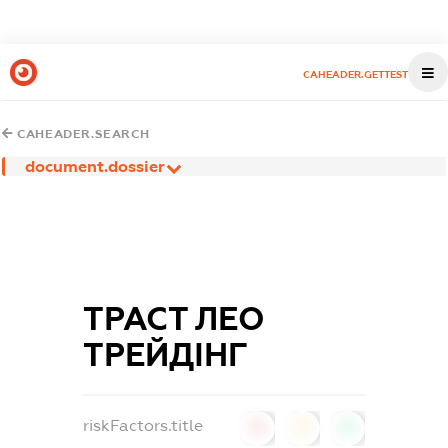
CAHEADER.GETTEST
CAHEADER.SEARCH
document.dossier
ТРАСТ ЛЕО
ТРЕЙДІНГ
riskFactors.title
0
0
0