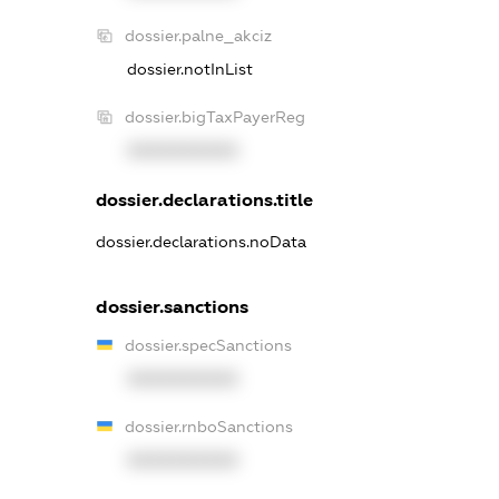
dossier.palne_akciz
dossier.notInList
dossier.bigTaxPayerReg
XXXXXXXXXX
dossier.declarations.title
dossier.declarations.noData
dossier.sanctions
dossier.specSanctions
XXXXXXXXXX
dossier.rnboSanctions
XXXXXXXXXX