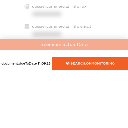
dossier.commercial_info.fax
XXXXXXXXXX
dossier.commercial_info.email
XXXXXXXXXX
freemium.actualData
dossier.commercial_info.website
XXXXXXXXXX
document.dueToDate
11.09.25
SEARCH.ONMONITORING
dossier.commercial_info.activity
XXXXXXXXXX
freemium.exampleText_1
freemium.exampleText_2
freemium.anonymousPerSearch2
FREEMIUM.DETAILS
FREEMIUM.REGISTER