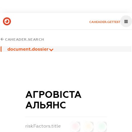
CAHEADER.GETTEST
CAHEADER.SEARCH
document.dossier
АГРОВІСТА
АЛЬЯНС
riskFactors.title
0
0
0