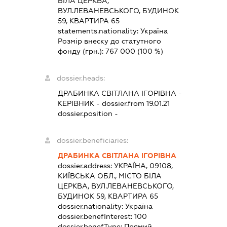
БІЛА ЦЕРКВА,
ВУЛ.ЛЕВАНЕВСЬКОГО, БУДИНОК
59, КВАРТИРА 65
statements.nationality:
Україна
Розмір внеску до статутного
фонду (грн.):
767 000
(100 %)
dossier.heads:
ДРАБИНКА СВІТЛАНА ІГОРІВНА
-
КЕРІВНИК
- dossier.from 19.01.21
dossier.position -
dossier.beneficiaries:
ДРАБИНКА СВІТЛАНА ІГОРІВНА
dossier.address:
УКРАЇНА, 09108,
КИЇВСЬКА ОБЛ., МІСТО БІЛА
ЦЕРКВА, ВУЛ.ЛЕВАНЕВСЬКОГО,
БУДИНОК 59, КВАРТИРА 65
dossier.nationality:
Україна
dossier.benefInterest:
100
dossier.benefType:
Прямий