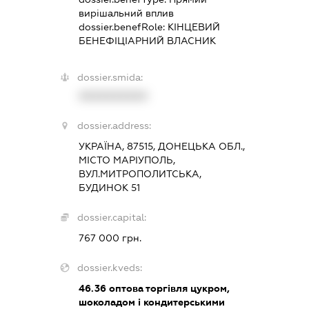
вирішальний вплив
dossier.benefRole:
КІНЦЕВИЙ
БЕНЕФІЦІАРНИЙ ВЛАСНИК
dossier.smida:
XXXXXXXXXX
dossier.address:
УКРАЇНА, 87515, ДОНЕЦЬКА ОБЛ.,
МІСТО МАРІУПОЛЬ,
ВУЛ.МИТРОПОЛИТСЬКА,
БУДИНОК 51
dossier.capital:
767 000 грн.
dossier.kveds:
46.36
оптова торгівля цукром,
шоколадом і кондитерськими