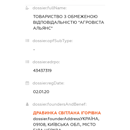
dossier.fullName:
ТОВАРИСТВО З ОБМЕЖЕНОЮ
ВІДПОВІДАЛЬНІСТЮ "АГРОВІСТА
АЛЬЯНС"
dossier.opfSubType:
-
dossier.edrpo:
43437319
dossier.regDate:
02.01.20
dossier.foundersAndBenef:
ДРАБИНКА СВІТЛАНА ІГОРІВНА
dossier.founderAddress
УКРАЇНА,
09108, КИЇВСЬКА ОБЛ., МІСТО