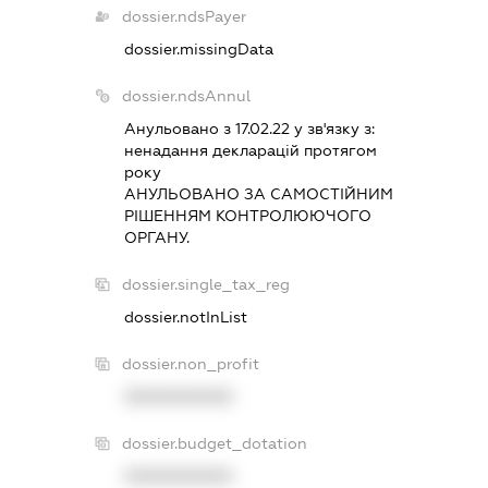
dossier.ndsPayer
dossier.missingData
dossier.ndsAnnul
Анульовано з 17.02.22 у зв'язку з:
ненадання декларацiй протягом
року
АНУЛЬОВАНО ЗА САМОСТIЙНИМ
РIШЕННЯМ КОНТРОЛЮЮЧОГО
ОРГАНУ.
dossier.single_tax_reg
dossier.notInList
dossier.non_profit
XXXXXXXXXX
dossier.budget_dotation
XXXXXXXXXX