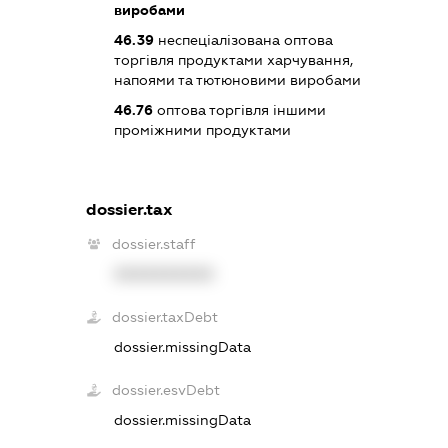
виробами
46.39
неспеціалізована оптова
торгівля продуктами харчування,
напоями та тютюновими виробами
46.76
оптова торгівля іншими
проміжними продуктами
dossier.tax
dossier.staff
XXXXXXXXXX
dossier.taxDebt
dossier.missingData
dossier.esvDebt
dossier.missingData