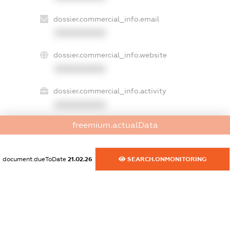
dossier.commercial_info.email
XXXXXXXXXX
dossier.commercial_info.website
XXXXXXXXXX
dossier.commercial_info.activity
XXXXXXXXXX
freemium.actualData
freemium.exampleText_1
freemium.exampleText_2
document.dueToDate
21.02.26
SEARCH.ONMONITORING
freemium.anonymousPerSearch2
FREEMIUM.DETAILS
FREEMIUM.REGISTER