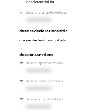
dossier.notInList
dossier.bigTaxPayerReg
XXXXXXXXXX
dossier.declarations.title
dossier.declarations.noData
dossier.sanctions
dossier.specSanctions
XXXXXXXXXX
dossier.rnboSanctions
XXXXXXXXXX
dossier.amkuBlackList
XXXXXXXXXX