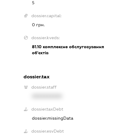
5
dossier.capital:
0 грн.
dossier.kveds:
81.10
комплексне обслуговування
об'єктів
dossier.tax
dossier.staff
XXXXXXXXXX
dossier.taxDebt
dossier.missingData
dossier.esvDebt