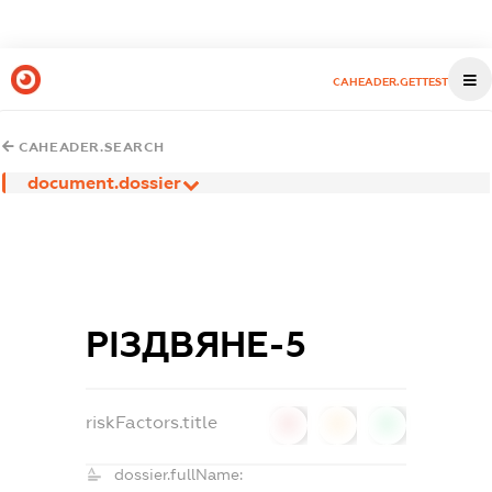
CAHEADER.GETTEST
CAHEADER.SEARCH
document.dossier
РІЗДВЯНЕ-5
riskFactors.title
0
0
0
dossier.fullName: