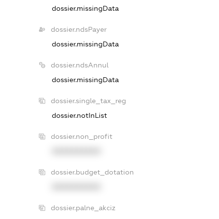
dossier.missingData
dossier.ndsPayer
dossier.missingData
dossier.ndsAnnul
dossier.missingData
dossier.single_tax_reg
dossier.notInList
dossier.non_profit
XXXXXXXXXX
dossier.budget_dotation
XXXXXXXXXX
dossier.palne_akciz