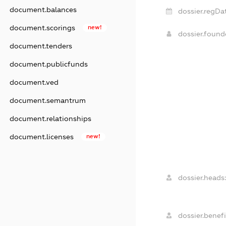
document.balances
dossier.regDa
document.scorings
new!
dossier.foun
document.tenders
document.publicfunds
document.ved
document.semantrum
document.relationships
document.licenses
new!
dossier.heads
dossier.benefi