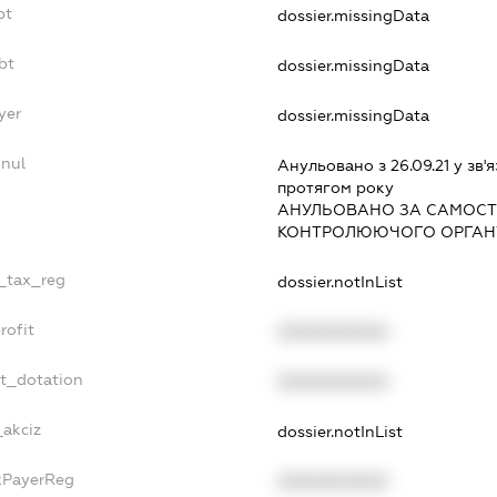
bt
dossier.missingData
bt
dossier.missingData
yer
dossier.missingData
nnul
Анульовано з 26.09.21 у зв'я
протягом року
АНУЛЬОВАНО ЗА САМОСТ
КОНТРОЛЮЮЧОГО ОРГАНУ
e_tax_reg
dossier.notInList
rofit
XXXXXXXXXX
et_dotation
XXXXXXXXXX
_akciz
dossier.notInList
axPayerReg
XXXXXXXXXX