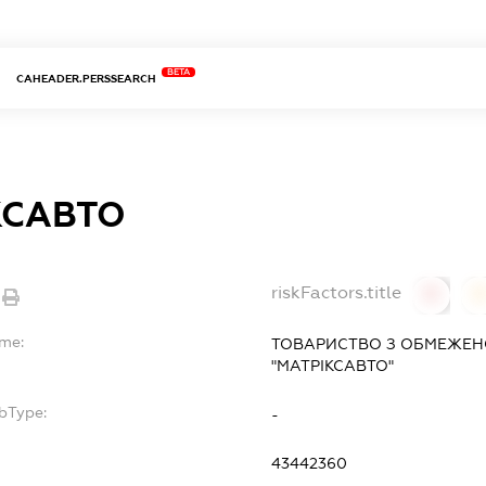
BETA
CAHEADER.PERSSEARCH
КСАВТО
riskFactors.title
0
ame:
ТОВАРИСТВО З ОБМЕЖЕН
"МАТРІКСАВТО"
bType:
-
43442360