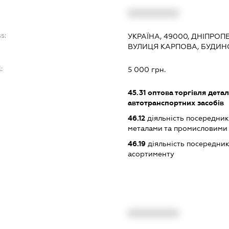
:
XXXXXXXXXX
s:
УКРАЇНА, 49000, ДНІПРОП
ВУЛИЦЯ КАРПОВА, БУДИН
:
5 000 грн.
45.31
оптова торгівля дета
автотранспортних засобів
46.12
діяльність посередникі
металами та промисловими
46.19
діяльність посередник
асортименту
XXXXXXXXXX