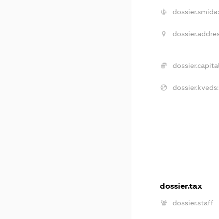
dossier.smida
dossier.addres
dossier.capital
dossier.kveds:
dossier.tax
dossier.staff