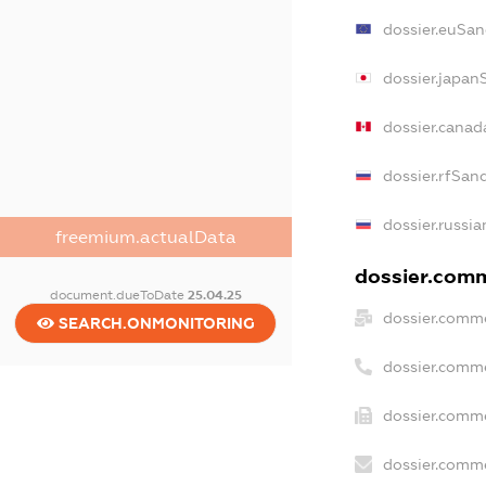
dossier.euSan
dossier.japan
dossier.cana
dossier.rfSan
dossier.russia
freemium.actualData
dossier.comm
document.dueToDate
25.04.25
dossier.comme
SEARCH.ONMONITORING
dossier.comm
dossier.comme
dossier.comme