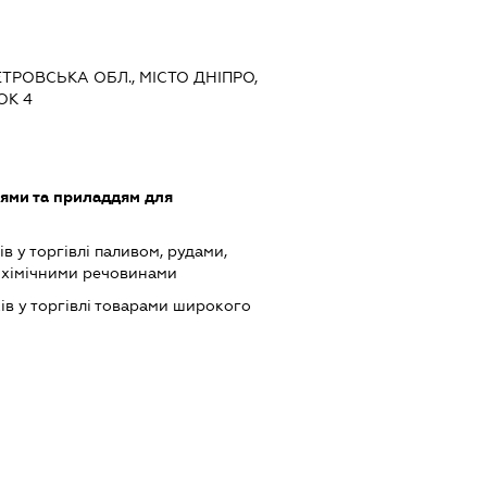
ЕТРОВСЬКА ОБЛ., МІСТО ДНІПРО,
ОК 4
лями та приладдям для
в у торгівлі паливом, рудами,
 хімічними речовинами
ів у торгівлі товарами широкого