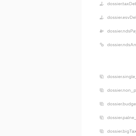
dossier.taxDe
dossier.esvDe
dossier.ndsPa
dossier.ndsA
dossier.singl
dossier.non_p
dossier.budg
dossier.palne
dossier.bigT