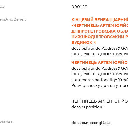
te:
09.01.20
dersAndBenef:
КІНЦЕВИЙ БЕНЕФІЦІАРНИ
-ЧЕРГИНЕЦЬ АРТЕМ ЮРІЙО
ДНІПРОПЕТРОВСЬКА ОБЛАС
НИЖНЬОДНІПРОВСЬКИЙ Р
БУДИНОК 4
dossier.founderAddress
УКРА
ОБЛ., МІСТО ДНІПРО, ВУЛ
ЧЕРГИНЕЦЬ АРТЕМ ЮРІЙ
dossier.founderAddress
УКРА
ОБЛ., МІСТО ДНІПРО, ВУЛ
statements.nationality:
Укра
Розмір внеску до статутног
:
ЧЕРГИНЕЦЬ АРТЕМ ЮРІЙ
dossier.position -
ciaries:
dossier.missingData