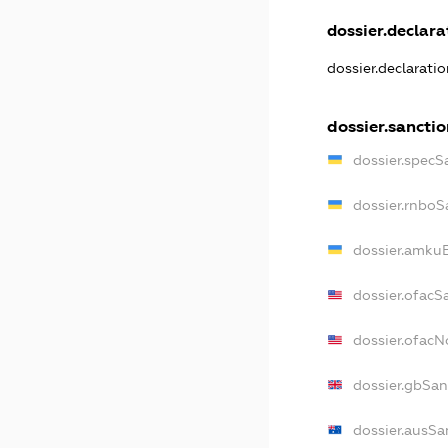
dossier.declarat
dossier.declarati
dossier.sanctio
dossier.specS
dossier.rnboS
dossier.amkuB
dossier.ofacS
dossier.ofac
dossier.gbSan
dossier.ausSa