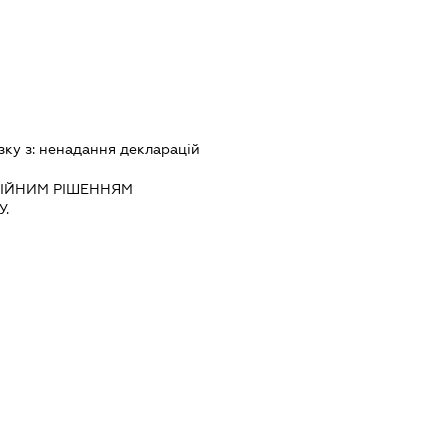
зку з:
ненадання декларацiй
IЙНИМ РIШЕННЯМ
.