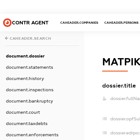
CONTR AGENT
CAHEADER.COMPANIES
CAHEADER.PERSONS
CAHEADER.SEARCH
document.dossier
МАТРІ
document.statements
document.history
dossier.title
document.inspections
dossier.fullN
document.bankruptcy
document.court
dossier.opfSu
document.taxdebts
dossier.edrpo:
document.enforcements