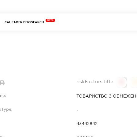
BETA
CAHEADER.PERSSEARCH
riskFactors.title
0
0
me:
ТОВАРИСТВО З ОБМЕЖЕН
bType:
-
43442842
e: