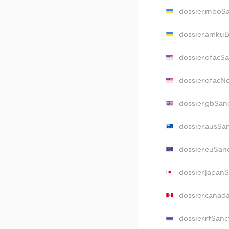
dossier.rnboS
dossier.amkuB
dossier.ofacS
dossier.ofac
dossier.gbSan
dossier.ausSa
dossier.euSan
dossier.japan
dossier.canad
dossier.rfSanc