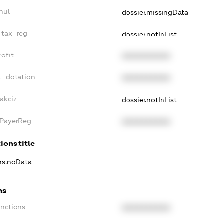
nul
dossier.missingData
_tax_reg
dossier.notInList
ofit
XXXXXXXXXX
t_dotation
XXXXXXXXXX
akciz
dossier.notInList
xPayerReg
XXXXXXXXXX
ions.title
ons.noData
ns
anctions
XXXXXXXXXX