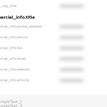
n_reg_title
XXXXXXXXXX
rcial_info.title
rcial_info.postal_address
XXXXXXXXXX
rcial_info.phone
XXXXXXXXXX
rcial_info.fax
XXXXXXXXXX
rcial_info.email
XXXXXXXXXX
rcial_info.website
XXXXXXXXXX
cial_info.activity
XXXXXXXXXX
ampleText_1
ampleText_2