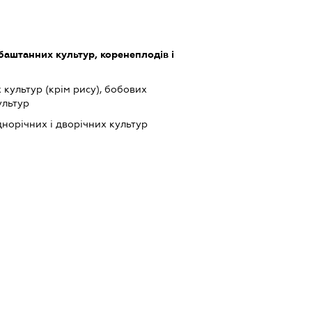
баштанних культур, коренеплодів і
культур (крім рису), бобових
ультур
орічних і дворічних культур