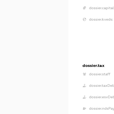
dossier.capital
dossier.kveds:
dossier.tax
dossier.staff
dossier.taxDe
dossier.esvDe
dossier.ndsPa