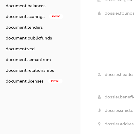
document.balances
dossier.found
document.scorings
new!
document.tenders
document.publicfunds
document.ved
document.semantrum
document.relationships
dossier.heads:
document.licenses
new!
dossier.benefic
dossier.smida:
dossier.addres