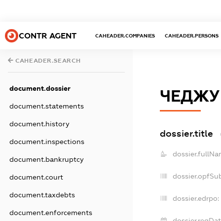
CONTR AGENT
CAHEADER.COMPANIES
CAHEADER.PERSONS
CAHEADER.SEARCH
document.dossier
ЧЕДЖУ
document.statements
document.history
dossier.title
document.inspections
dossier.fullNa
document.bankruptcy
dossier.opfSu
document.court
document.taxdebts
dossier.edrpo:
document.enforcements
dossier.regDat