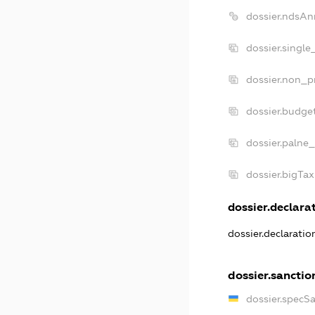
dossier.ndsAn
dossier.single
dossier.non_pr
dossier.budge
dossier.palne_
dossier.bigTa
dossier.declarat
dossier.declarati
dossier.sanctio
dossier.specS