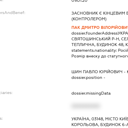
09.01.20
ersAndBenef:
ЗАСНОВНИК Є КІНЦЕВИМ 
(КОНТРОЛЕРОМ)
ПАК ДМИТРО ВІЛОРІЙОВИ
dossier.founderAddress
УКРА
СВЯТОШИНСЬКИЙ Р-Н, СЕ
ТЕПЛИЧНА, БУДИНОК 48, 
statements.nationality:
Росі
Розмір внеску до статутног
ШИН ПАВЛО ЮРІЙОВИЧ
-
dossier.position -
iaries:
dossier.missingData
XXXXXXXXXX
s:
УКРАЇНА, 03148, МІСТО КИ
КОРОЛЬОВА, БУДИНОК 6-А