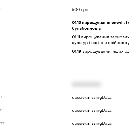
:
500 грн.
01.13
вирощування овочів і 
бульбоплодів
01.11
вирощування зернових 
культур і насіння олійних к
01.19
вирощування інших одн
XXXXXXXXXX
bt
dossier.missingData
bt
dossier.missingData
yer
dossier.missingData