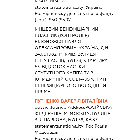
КВАРТИРА 53
statements.nationality:
Україна
Розмір внеску до статутного фонду
(грн.):
950
(95 %)
КІНЦЕВИЙ БЕНЕФІЦІАРНИЙ
ВЛАСНИК (КОНТРОЛЕР)
БІЛОНОЖКО ПАВЛО
ОЛЕКСАНДРОВИЧ, УКРАЇНА, Д.Н.
24.03.1982, М. КИЇВ, ВУЛИЦЯ
ЕНТУЗІАСТІВ, БУД.23, КВАРТИРА
53, ВІДСОТОК ЧАСТКИ
СТАТУТНОГО КАПІТАЛУ В
ЮРИДИЧНІЙ ОСОБІ--95 %, ТИП
БЕНЕФІЦІАРНОГО ВОЛОДІННЯ-
ПРЯМЕ
ПУТНЕНКО ВАЛЕРІЯ ВІТАЛІЇВНА
dossier.founderAddress
РОСІЙСЬКА
ФЕДЕРАЦІЯ, М. МОСКВА, ВУЛИЦЯ
3-Я ПАРКОВА, БУД.38, КВ.33
statements.nationality:
Російська
Федерація
Розмір внеску до статутного фонду