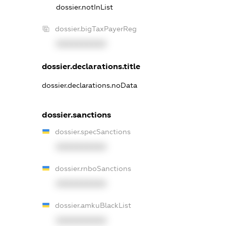
dossier.notInList
dossier.bigTaxPayerReg
XXXXXXXXXX
dossier.declarations.title
dossier.declarations.noData
dossier.sanctions
dossier.specSanctions
XXXXXXXXXX
dossier.rnboSanctions
XXXXXXXXXX
dossier.amkuBlackList
XXXXXXXXXX