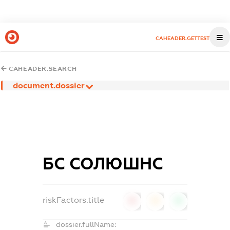
CAHEADER.GETTEST
CAHEADER.SEARCH
document.dossier
БС СОЛЮШНС
riskFactors.title
0
0
0
dossier.fullName: