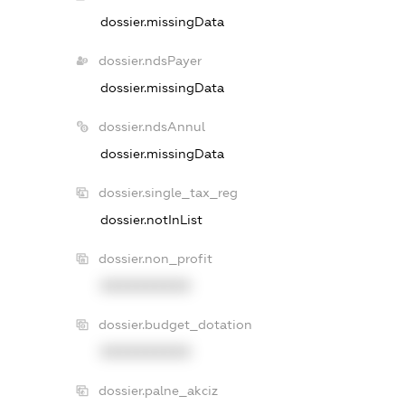
dossier.missingData
dossier.ndsPayer
dossier.missingData
dossier.ndsAnnul
dossier.missingData
dossier.single_tax_reg
dossier.notInList
dossier.non_profit
XXXXXXXXXX
dossier.budget_dotation
XXXXXXXXXX
dossier.palne_akciz