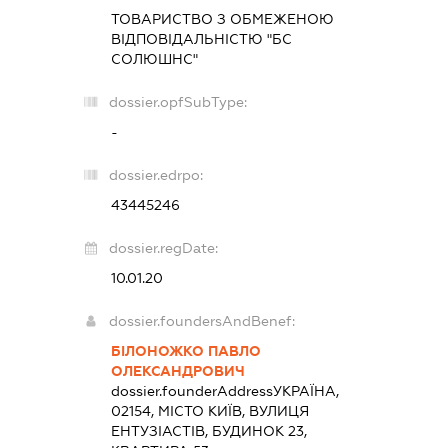
ТОВАРИСТВО З ОБМЕЖЕНОЮ
ВІДПОВІДАЛЬНІСТЮ "БС
СОЛЮШНС"
dossier.opfSubType:
-
dossier.edrpo:
43445246
dossier.regDate:
10.01.20
dossier.foundersAndBenef:
БІЛОНОЖКО ПАВЛО
ОЛЕКСАНДРОВИЧ
dossier.founderAddress
УКРАЇНА,
02154, МІСТО КИЇВ, ВУЛИЦЯ
ЕНТУЗІАСТІВ, БУДИНОК 23,