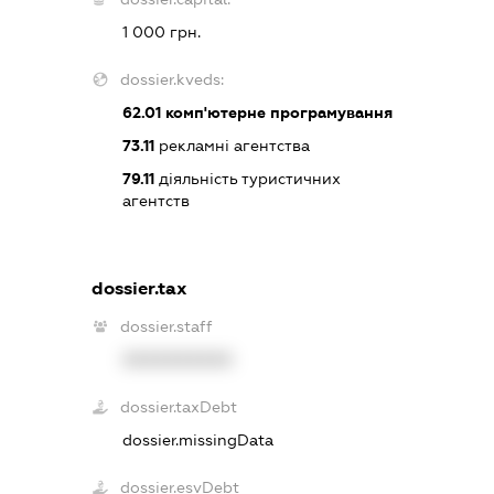
1 000 грн.
dossier.kveds:
62.01
комп'ютерне програмування
73.11
рекламні агентства
79.11
діяльність туристичних
агентств
dossier.tax
dossier.staff
XXXXXXXXXX
dossier.taxDebt
dossier.missingData
dossier.esvDebt