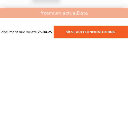
XXXXXXXXXX
dossier.commercial_info.email
freemium.actualData
XXXXXXXXXX
document.dueToDate
25.04.25
SEARCH.ONMONITORING
dossier.commercial_info.website
XXXXXXXXXX
dossier.commercial_info.activity
XXXXXXXXXX
freemium.exampleText_1
freemium.exampleText_2
freemium.anonymousPerSearch2
FREEMIUM.DETAILS
FREEMIUM.REGISTER