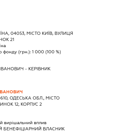
ЇНА, 04053, МІСТО КИЇВ, ВУЛИЦЯ
НОК 21
їна
о фонду (грн.):
1 000
(100 %)
 ІВАНОВИЧ
-
КЕРІВНИК
ІВАНОВИЧ
8610, ОДЕСЬКА ОБЛ., МІСТО
ДИНОК 12, КОРПУС 2
й вирішальний вплив
Й БЕНЕФІЦІАРНИЙ ВЛАСНИК