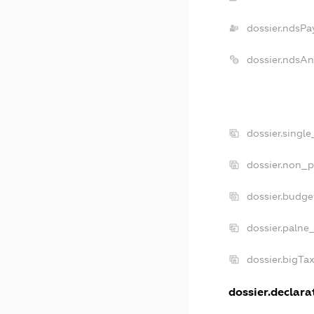
dossier.ndsPa
dossier.ndsAn
dossier.singl
dossier.non_p
dossier.budge
dossier.palne
dossier.bigTa
dossier.declarat