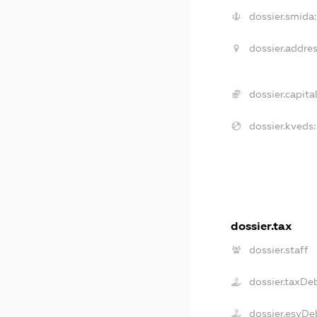
dossier.smida:
dossier.addres
dossier.capital
dossier.kveds:
dossier.tax
dossier.staff
dossier.taxDe
dossier.esvDe