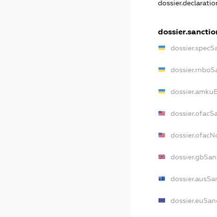
dossier.declarati
dossier.sanctio
dossier.specS
dossier.rnboS
dossier.amkuB
dossier.ofacS
dossier.ofac
dossier.gbSan
dossier.ausSa
dossier.euSan