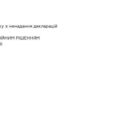
ку з:
ненадання декларацiй
IЙНИМ РIШЕННЯМ
.