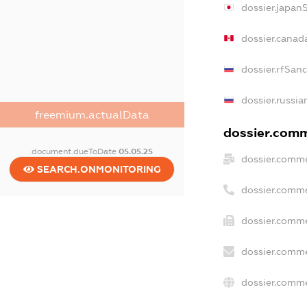
dossier.japan
dossier.canad
dossier.rfSan
dossier.russia
freemium.actualData
dossier.comme
document.dueToDate
05.05.25
dossier.comme
SEARCH.ONMONITORING
dossier.comme
dossier.comme
dossier.comme
dossier.comme