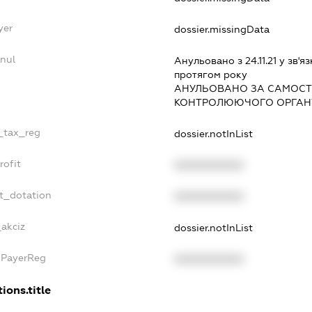
yer
dossier.missingData
nul
Анульовано з 24.11.21 у зв'яз
протягом року
АНУЛЬОВАНО ЗА САМОСТ
КОНТРОЛЮЮЧОГО ОРГАНУ
e_tax_reg
dossier.notInList
rofit
XXXXXXXXXX
t_dotation
XXXXXXXXXX
_akciz
dossier.notInList
xPayerReg
XXXXXXXXXX
ions.title