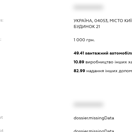
XXXXXXXXXX
s:
УКРАЇНА, 04053, МІСТО КИЇ
БУДИНОК 21
:
1 000 грн.
49.41
вантажний автомобіл
10.89
виробництво інших харч
82.99
надання інших допоміж
XXXXXXXXXX
bt
dossier.missingData
bt
dossier.missingData