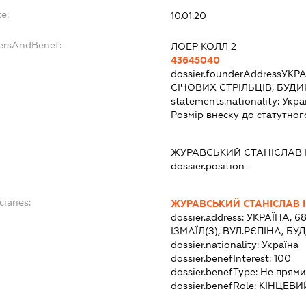
e:
10.01.20
dersAndBenef:
ЛОЕР КОЛЛ 2
43645040
dossier.founderAddress
УКРА
СІЧОВИХ СТРІЛЬЦІВ, БУДИ
statements.nationality:
Укра
Розмір внеску до статутног
ЖУРАВСЬКИЙ СТАНІСЛАВ
dossier.position -
ciaries:
ЖУРАВСЬКИЙ СТАНІСЛАВ 
dossier.address:
УКРАЇНА, 6
ІЗМАЇЛ(З), ВУЛ.РЄПІНА, БУ
dossier.nationality:
Україна
dossier.benefInterest:
100
dossier.benefType:
Не прями
dossier.benefRole:
КІНЦЕВИ