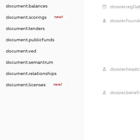
document.balances
dossier.regDat
document.scorings
new!
dossier.foun
document.tenders
document.publicfunds
document.ved
document.semantrum
dossier.heads:
document.relationships
document.licenses
new!
dossier.benefi