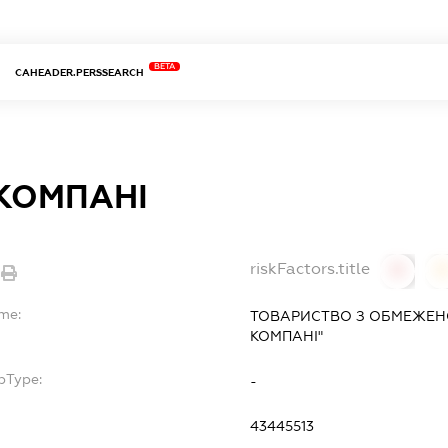
BETA
CAHEADER.PERSSEARCH
 КОМПАНІ
riskFactors.title
0
ame:
ТОВАРИСТВО З ОБМЕЖЕН
КОМПАНІ"
bType:
-
43445513