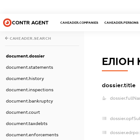
CONTR AGENT
CAHEADER.COMPANIES
CAHEADER.PERSONS
CAHEADER.SEARCH
document.dossier
ЕЛІОН
document.statements
document.history
dossier.title
document.inspections
dossier.fullN
document.bankruptcy
document.court
dossier.opfSu
document.taxdebts
dossier.edrpo:
document.enforcements