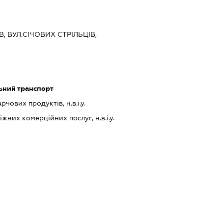
В, ВУЛ.СІЧОВИХ СТРІЛЬЦІВ,
ьний транспорт
ових продуктів, н.в.і.у.
них комерційних послуг, н.в.і.у.