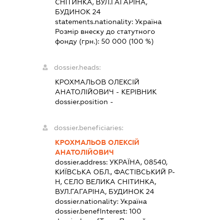
СНІТИНКА, ВУЛ.ГАГАРІНА,
БУДИНОК 24
statements.nationality:
Україна
Розмір внеску до статутного
фонду (грн.):
50 000
(100 %)
dossier.heads:
КРОХМАЛЬОВ ОЛЕКСІЙ
АНАТОЛІЙОВИЧ
-
КЕРІВНИК
dossier.position -
dossier.beneficiaries:
КРОХМАЛЬОВ ОЛЕКСІЙ
АНАТОЛІЙОВИЧ
dossier.address:
УКРАЇНА, 08540,
КИЇВСЬКА ОБЛ., ФАСТІВСЬКИЙ Р-
Н, СЕЛО ВЕЛИКА СНІТИНКА,
ВУЛ.ГАГАРІНА, БУДИНОК 24
dossier.nationality:
Україна
dossier.benefInterest:
100