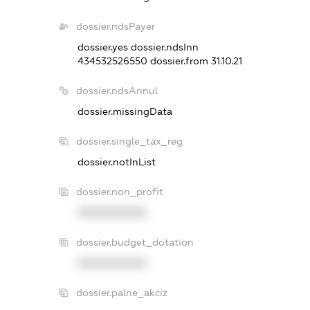
dossier.ndsPayer
dossier.yes
dossier.ndsInn
434532526550
dossier.from 31.10.21
dossier.ndsAnnul
dossier.missingData
dossier.single_tax_reg
dossier.notInList
dossier.non_profit
XXXXXXXXXX
dossier.budget_dotation
XXXXXXXXXX
dossier.palne_akciz