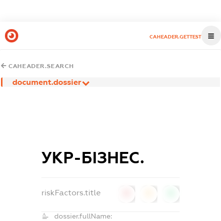
CAHEADER.GETTEST
CAHEADER.SEARCH
document.dossier
УКР-БІЗНЕС.
riskFactors.title
0
0
0
dossier.fullName: