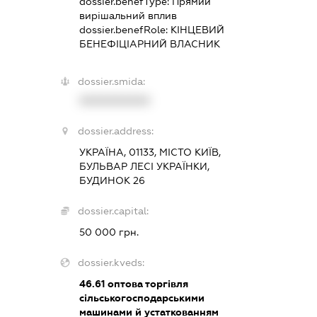
dossier.benefType:
Прямий
вирішальний вплив
dossier.benefRole:
КІНЦЕВИЙ
БЕНЕФІЦІАРНИЙ ВЛАСНИК
dossier.smida:
XXXXXXXXXX
dossier.address:
УКРАЇНА, 01133, МІСТО КИЇВ,
БУЛЬВАР ЛЕСІ УКРАЇНКИ,
БУДИНОК 26
dossier.capital:
50 000 грн.
dossier.kveds:
46.61
оптова торгівля
сільськогосподарськими
машинами й устаткованням