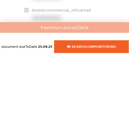
dossier.commercial_info.email
XXXXXXXXXX
freemium.actualData
dossier.commercial_info.website
XXXXXXXXXX
document.dueToDate
25.04.25
SEARCH.ONMONITORING
dossier.commercial_info.activity
XXXXXXXXXX
freemium.exampleText_1
freemium.exampleText_2
freemium.anonymousPerSearch2
FREEMIUM.DETAILS
FREEMIUM.REGISTER