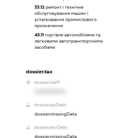
33.12
ремонт і технічне
обслуговування машин і
устатковання промислового
призначення
45.11
торгівля автомобілями та
легковими автотранспортними
засобами
dossier.tax
dossier.staff
XXXXXXXXXX
dossier.taxDebt
dossier.missingData
dossier.esvDebt
dossier.missingData