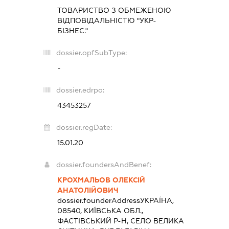
ТОВАРИСТВО З ОБМЕЖЕНОЮ
ВІДПОВІДАЛЬНІСТЮ "УКР-
БІЗНЕС."
dossier.opfSubType:
-
dossier.edrpo:
43453257
dossier.regDate:
15.01.20
dossier.foundersAndBenef:
КРОХМАЛЬОВ ОЛЕКСІЙ
АНАТОЛІЙОВИЧ
dossier.founderAddress
УКРАЇНА,
08540, КИЇВСЬКА ОБЛ.,
ФАСТІВСЬКИЙ Р-Н, СЕЛО ВЕЛИКА