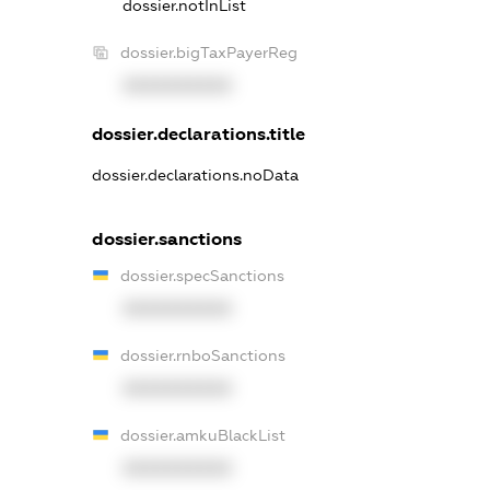
dossier.notInList
dossier.bigTaxPayerReg
XXXXXXXXXX
dossier.declarations.title
dossier.declarations.noData
dossier.sanctions
dossier.specSanctions
XXXXXXXXXX
dossier.rnboSanctions
XXXXXXXXXX
dossier.amkuBlackList
XXXXXXXXXX