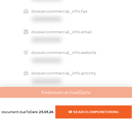
dossier.commercial_info.fax
XXXXXXXXXX
dossier.commercial_info.email
XXXXXXXXXX
dossier.commercial_info.website
XXXXXXXXXX
dossier.commercial_info.activity
XXXXXXXXXX
freemium.actualData
freemium.exampleText_1
freemium.exampleText_2
document.dueToDate
23.03.26
SEARCH.ONMONITORING
freemium.anonymousPerSearch2
FREEMIUM.DETAILS