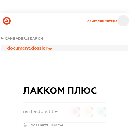
CAHEADER.GETTEST
CAHEADER.SEARCH
document.dossier
ЛАККОМ ПЛЮС
riskFactors.title
0
0
0
dossier.fullName: