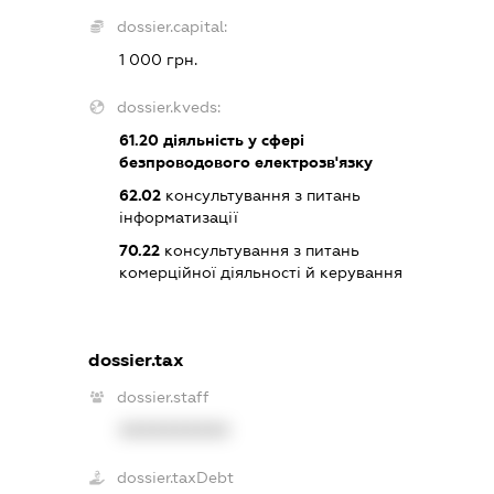
dossier.capital:
1 000 грн.
dossier.kveds:
61.20
діяльність у сфері
безпроводового електрозв'язку
62.02
консультування з питань
інформатизації
70.22
консультування з питань
комерційної діяльності й керування
dossier.tax
dossier.staff
XXXXXXXXXX
dossier.taxDebt