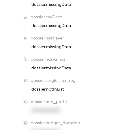
dossier.missingData
dossier.esvDebt
dossier.missingData
dossier.ndsPayer
dossier.missingData
dossier.ndsAnnul
dossier.missingData
dossier.single_tax_reg
dossier.notInList
dossier.non_profit
XXXXXXXXXX
dossier.budget_dotation