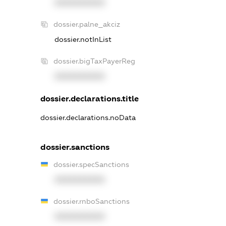
XXXXXXXXXX
dossier.palne_akciz
dossier.notInList
dossier.bigTaxPayerReg
XXXXXXXXXX
dossier.declarations.title
dossier.declarations.noData
dossier.sanctions
dossier.specSanctions
XXXXXXXXXX
dossier.rnboSanctions
XXXXXXXXXX