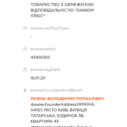
ТОВАРИСТВО З ОБМЕЖЕНОЮ
ВІДПОВІДАЛЬНІСТЮ "ЛАККОМ
ПЛЮС"
dossier.opfSubType:
-
dossier.edrpo:
43456305
dossier.regDate:
16.01.20
dossier.foundersAndBenef:
РИЖИК ВОЛОДИМИР РОМАНОВИЧ
dossier.founderAddress
УКРАЇНА,
04107, МІСТО КИЇВ, ВУЛИЦЯ
ТАТАРСЬКА, БУДИНОК 38,
КВАРТИРА 43
statements.nationality:
Україна