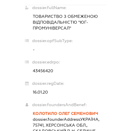
dossier.fullName:
ТОВАРИСТВО З ОБМЕЖЕНОЮ
ВІДПОВІДАЛЬНІСТЮ "ЮГ-
ПРОМУНІВЕРСАЛ"
dossier.opfSubType:
-
dossier.edrpo:
43456420
dossier.regDate:
16.01.20
dossier.foundersAndBenef:
КОЛОТИЛО ОЛЕГ СЕМЕНОВИЧ
dossier.founderAddress
УКРАЇНА,
75741, ХЕРСОНСЬКА ОБЛ.,