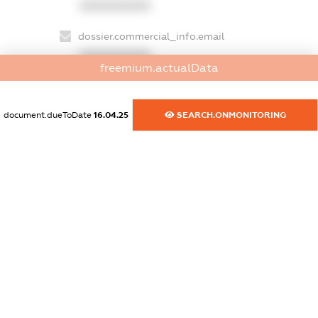
XXXXXXXXXX
dossier.commercial_info.email
XXXXXXXXXX
freemium.actualData
dossier.commercial_info.website
XXXXXXXXXX
document.dueToDate
16.04.25
SEARCH.ONMONITORING
dossier.commercial_info.activity
XXXXXXXXXX
freemium.exampleText_1
freemium.exampleText_2
freemium.anonymousPerSearch2
FREEMIUM.DETAILS
FREEMIUM.REGISTER