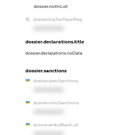
dossier.notInList
dossier.bigTaxPayerReg
XXXXXXXXXX
dossier.declarations.title
dossier.declarations.noData
dossier.sanctions
dossier.specSanctions
XXXXXXXXXX
dossier.rnboSanctions
XXXXXXXXXX
dossier.amkuBlackList
XXXXXXXXXX