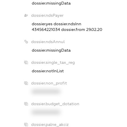
dossier.missingData
dossier.ndsPayer
dossier.yes
dossier.ndsInn
434564221034
dossier.from 29.02.20
dossier.ndsAnnul
dossier.missingData
dossier.single_tax_reg
dossier.notInList
dossier.non_profit
XXXXXXXXXX
dossier.budget_dotation
XXXXXXXXXX
dossier.palne_akciz