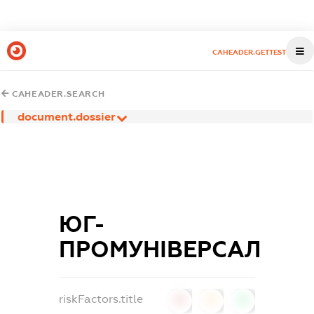
CAHEADER.GETTEST
CAHEADER.SEARCH
document.dossier
ЮГ-
ПРОМУНІВЕРСАЛ
riskFactors.title
0
0
0