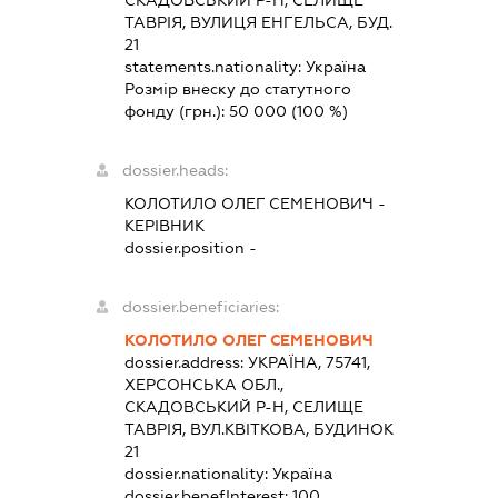
СКАДОВСЬКИЙ Р-Н, СЕЛИЩЕ
ТАВРІЯ, ВУЛИЦЯ ЕНГЕЛЬСА, БУД.
21
statements.nationality:
Україна
Розмір внеску до статутного
фонду (грн.):
50 000
(100 %)
dossier.heads:
КОЛОТИЛО ОЛЕГ СЕМЕНОВИЧ
-
КЕРІВНИК
dossier.position -
dossier.beneficiaries:
КОЛОТИЛО ОЛЕГ СЕМЕНОВИЧ
dossier.address:
УКРАЇНА, 75741,
ХЕРСОНСЬКА ОБЛ.,
СКАДОВСЬКИЙ Р-Н, СЕЛИЩЕ
ТАВРІЯ, ВУЛ.КВІТКОВА, БУДИНОК
21
dossier.nationality:
Україна
dossier.benefInterest:
100