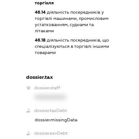
торгівля
46.14
діяльність посередників у
торгівлі машинами, промисловим
устаткованням, суднами та
літаками
46.18
діяльність посередників, що
спеціалізуються в торгівлі іншими
товарами
dossier.tax
dossier.staff
XXXXXXXXXX
dossier.taxDebt
dossier.missingData
dossier.esvDebt