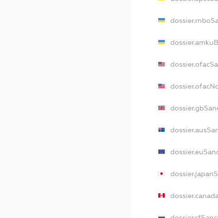
dossier.rnboS
dossier.amkuB
dossier.ofacS
dossier.ofac
dossier.gbSan
dossier.ausSa
dossier.euSan
dossier.japan
dossier.canad
dossier.rfSanc