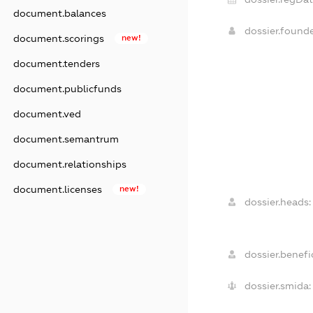
document.balances
dossier.found
document.scorings
new!
document.tenders
document.publicfunds
document.ved
document.semantrum
document.relationships
document.licenses
new!
dossier.heads:
dossier.benefic
dossier.smida: