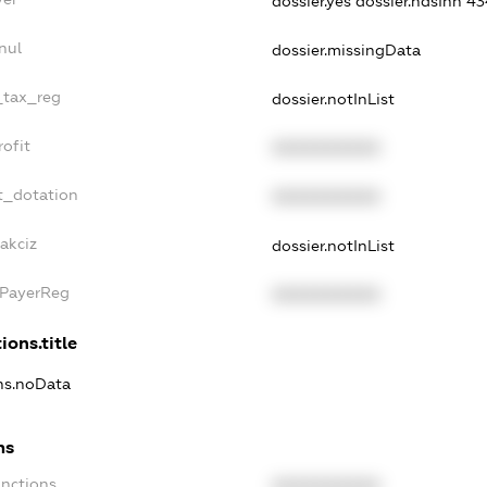
dossier.yes
dossier.ndsInn 
nul
dossier.missingData
e_tax_reg
dossier.notInList
rofit
XXXXXXXXXX
t_dotation
XXXXXXXXXX
akciz
dossier.notInList
xPayerReg
XXXXXXXXXX
ions.title
ons.noData
ns
anctions
XXXXXXXXXX