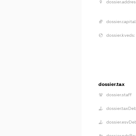
dossier.addres
dossier.capital
dossier.kveds:
dossier.tax
dossier.staff
dossier.taxDe
dossier.esvDe
dossier.ndsPa