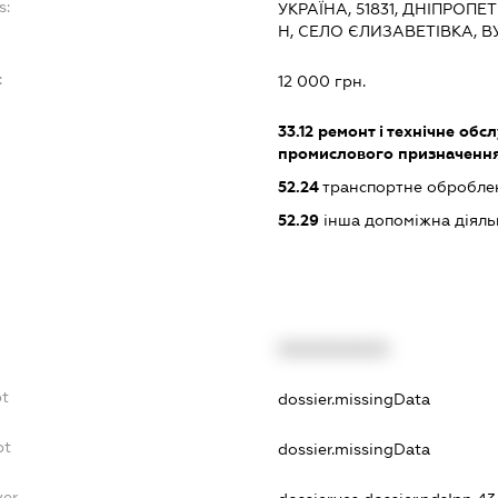
s:
УКРАЇНА, 51831, ДНІПРОП
Н, СЕЛО ЄЛИЗАВЕТІВКА, 
:
12 000 грн.
33.12
ремонт і технічне обс
промислового призначенн
52.24
транспортне обробле
52.29
інша допоміжна діяльн
XXXXXXXXXX
bt
dossier.missingData
bt
dossier.missingData
yer