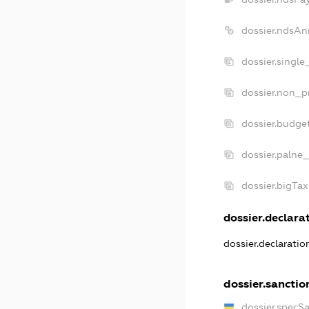
dossier.ndsAn
dossier.singl
dossier.non_p
dossier.budge
dossier.palne_
dossier.bigTa
dossier.declarat
dossier.declarati
dossier.sanctio
dossier.specS