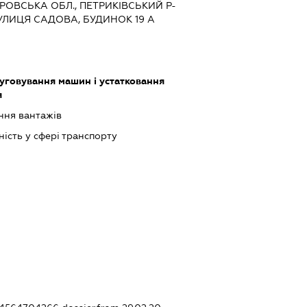
ЕТРОВСЬКА ОБЛ., ПЕТРИКІВСЬКИЙ Р-
ВУЛИЦЯ САДОВА, БУДИНОК 19 А
луговування машин і устатковання
я
ння вантажів
ість у сфері транспорту