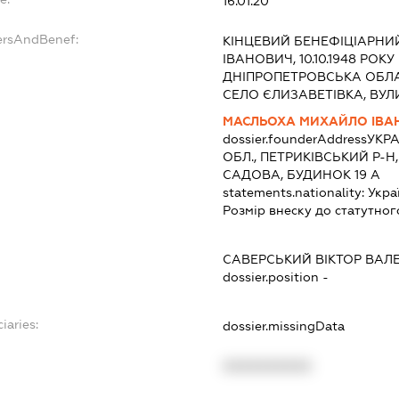
16.01.20
ersAndBenef:
КІНЦЕВИЙ БЕНЕФІЦІАРН
ІВАНОВИЧ, 10.10.1948 РОКУ
ДНІПРОПЕТРОВСЬКА ОБЛА
СЕЛО ЄЛИЗАВЕТІВКА, ВУЛИ
МАСЛЬОХА МИХАЙЛО ІВА
dossier.founderAddress
УКРА
ОБЛ., ПЕТРИКІВСЬКИЙ Р-Н
САДОВА, БУДИНОК 19 А
statements.nationality:
Укра
Розмір внеску до статутног
САВЕРСЬКИЙ ВІКТОР ВАЛ
dossier.position -
iaries:
dossier.missingData
XXXXXXXXXX