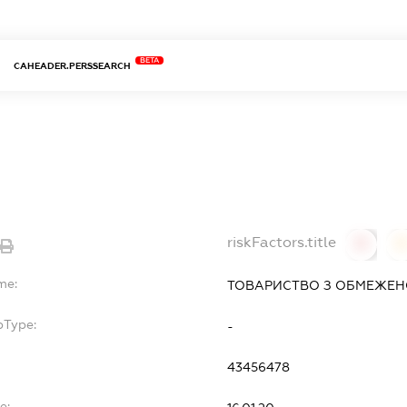
BETA
CAHEADER.PERSSEARCH
riskFactors.title
0
0
me:
ТОВАРИСТВО З ОБМЕЖЕНО
bType:
-
43456478
e: