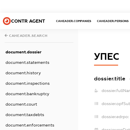
CONTR AGENT
CAHEADER.COMPANIES
CAHEADER.PERSONS
CAHEADER.SEARCH
document.dossier
УПЕС
document.statements
document.history
dossier.title
document.inspections
dossier.fullNa
document.bankruptcy
dossier.opfSu
document.court
document.taxdebts
dossier.edrpo:
document.enforcements
dossier.regDat