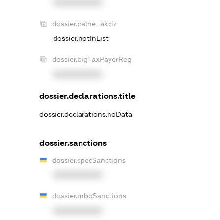
XXXXXXXXXX
dossier.palne_akciz
dossier.notInList
dossier.bigTaxPayerReg
XXXXXXXXXX
dossier.declarations.title
dossier.declarations.noData
dossier.sanctions
dossier.specSanctions
XXXXXXXXXX
dossier.rnboSanctions
XXXXXXXXXX