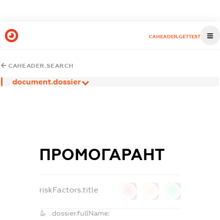
CAHEADER.GETTEST
CAHEADER.SEARCH
document.dossier
ПРОМОГАРАНТ
riskFactors.title
0
0
0
dossier.fullName: