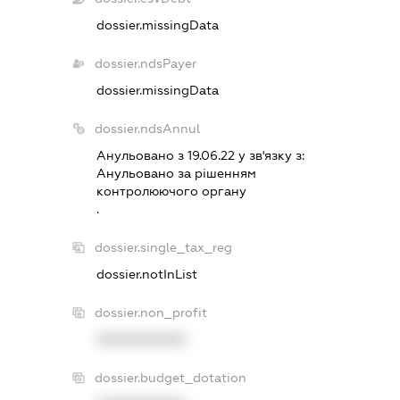
dossier.missingData
dossier.ndsPayer
dossier.missingData
dossier.ndsAnnul
Анульовано з 19.06.22 у зв'язку з:
Анульовано за рiшенням
контролюючого органу
.
dossier.single_tax_reg
dossier.notInList
dossier.non_profit
XXXXXXXXXX
dossier.budget_dotation