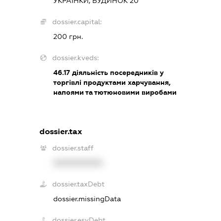
УКРАЇНКИ, БУДИНОК 20
dossier.capital:
200 грн.
dossier.kveds:
46.17
діяльність посередників у
торгівлі продуктами харчування,
напоями та тютюновими виробами
dossier.tax
dossier.staff
XXXXXXXXXX
dossier.taxDebt
dossier.missingData
dossier.esvDebt