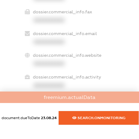
dossier.commercial_info.fax
XXXXXXXXXX
dossier.commercial_info.email
XXXXXXXXXX
dossier.commercial_info.website
XXXXXXXXXX
dossier.commercial_info.activity
XXXXXXXXXX
freemium.actualData
freemium.exampleText_1
freemium.exampleText_2
document.dueToDate
23.08.24
SEARCH.ONMONITORING
freemium.anonymousPerSearch2
FREEMIUM.DETAILS