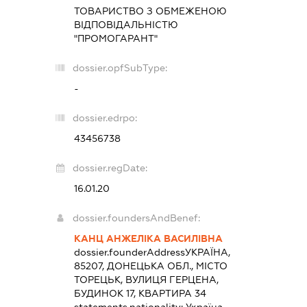
ТОВАРИСТВО З ОБМЕЖЕНОЮ
ВІДПОВІДАЛЬНІСТЮ
"ПРОМОГАРАНТ"
dossier.opfSubType:
-
dossier.edrpo:
43456738
dossier.regDate:
16.01.20
dossier.foundersAndBenef:
КАНЦ АНЖЕЛІКА ВАСИЛІВНА
dossier.founderAddress
УКРАЇНА,
85207, ДОНЕЦЬКА ОБЛ., МІСТО
ТОРЕЦЬК, ВУЛИЦЯ ГЕРЦЕНА,
БУДИНОК 17, КВАРТИРА 34
statements.nationality:
Україна