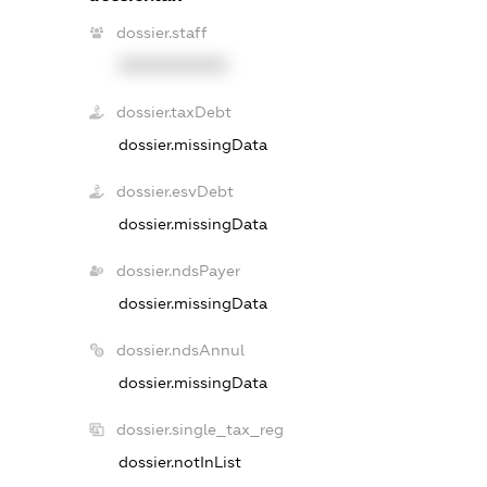
dossier.staff
XXXXXXXXXX
dossier.taxDebt
dossier.missingData
dossier.esvDebt
dossier.missingData
dossier.ndsPayer
dossier.missingData
dossier.ndsAnnul
dossier.missingData
dossier.single_tax_reg
dossier.notInList