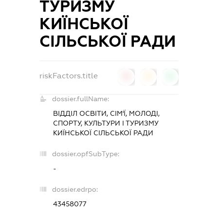
ТУРИЗМУ
КИЇНСЬКОЇ
СІЛЬСЬКОЇ РАДИ
riskFactors.title
0
0
0
dossier.fullName:
ВІДДІЛ ОСВІТИ, СІМ'Ї, МОЛОДІ,
СПОРТУ, КУЛЬТУРИ І ТУРИЗМУ
КИЇНСЬКОЇ СІЛЬСЬКОЇ РАДИ
dossier.opfSubType:
-
dossier.edrpo:
43458077