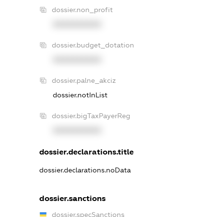
dossier.non_profit
XXXXXXXXXX
dossier.budget_dotation
XXXXXXXXXX
dossier.palne_akciz
dossier.notInList
dossier.bigTaxPayerReg
XXXXXXXXXX
dossier.declarations.title
dossier.declarations.noData
dossier.sanctions
dossier.specSanctions