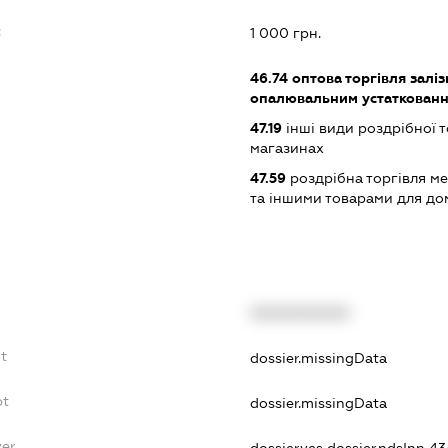
:
1 000 грн.
46.74
оптова торгівля залі
опалювальним устаткованн
47.19
інші види роздрібної т
магазинах
47.59
роздрібна торгівля м
та іншими товарами для до
XXXXXXXXXX
bt
dossier.missingData
bt
dossier.missingData
yer
dossier.yes
dossier.ndsInn 