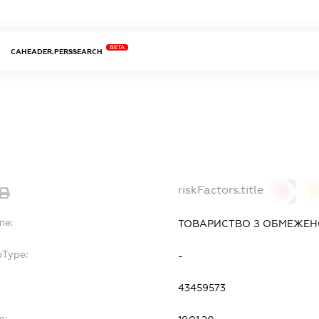
BETA
CAHEADER.PERSSEARCH
riskFactors.title
0
0
me:
ТОВАРИСТВО З ОБМЕЖЕНО
bType:
-
43459573
e: