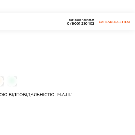
caHeader.contact
CAHEADER.GETTEST
0 (800) 210 102
0
Ю ВІДПОВІДАЛЬНІСТЮ "М.А.Ш."