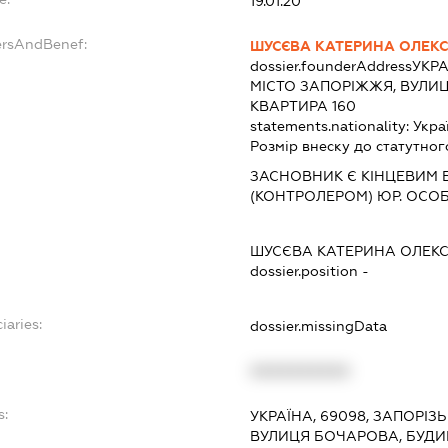
19.01.20
ersAndBenef:
ШУСЄВА КАТЕРИНА ОЛЕК
dossier.founderAddress
УКРА
МІСТО ЗАПОРІЖЖЯ, ВУЛИЦ
КВАРТИРА 160
statements.nationality:
Укра
Розмір внеску до статутног
ЗАСНОВНИК Є КІНЦЕВИМ 
(КОНТРОЛЕРОМ) ЮР. ОСО
ШУСЄВА КАТЕРИНА ОЛЕК
dossier.position -
iaries:
dossier.missingData
XXXXXXXXXX
s:
УКРАЇНА, 69098, ЗАПОРІЗ
ВУЛИЦЯ БОЧАРОВА, БУДИН