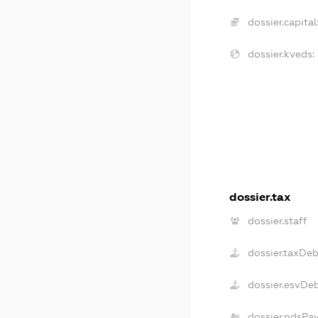
dossier.capital
dossier.kveds:
dossier.tax
dossier.staff
dossier.taxDe
dossier.esvDe
dossier.ndsPa