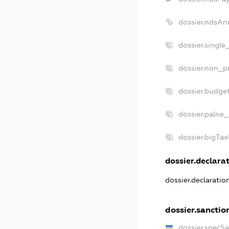
dossier.ndsAn
dossier.single
dossier.non_pr
dossier.budge
dossier.palne_
dossier.bigTa
dossier.declarat
dossier.declarati
dossier.sanctio
dossier.specS