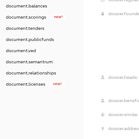
document.balances
dossier.found
document.scorings
new!
document.tenders
document.publicfunds
document.ved
document.semantrum
document.relationships
dossier.heads:
document.licenses
new!
dossier.benefic
dossier.smida:
dossier.addres