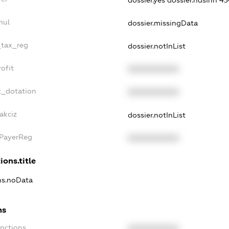
nul
dossier.missingData
_tax_reg
dossier.notInList
ofit
XXXXXXXXXX
t_dotation
XXXXXXXXXX
akciz
dossier.notInList
xPayerReg
XXXXXXXXXX
ions.title
ons.noData
ns
anctions
XXXXXXXXXX