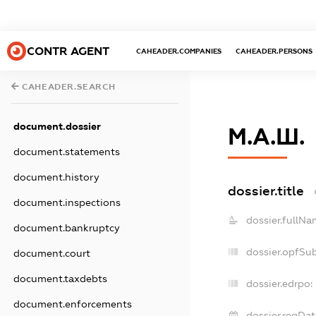
CONTR AGENT
CAHEADER.COMPANIES
CAHEADER.PERSONS
CAHEADER.SEARCH
document.dossier
М.А.Ш.
document.statements
document.history
dossier.title
document.inspections
dossier.fullNa
document.bankruptcy
dossier.opfSu
document.court
document.taxdebts
dossier.edrpo:
document.enforcements
dossier.regDat