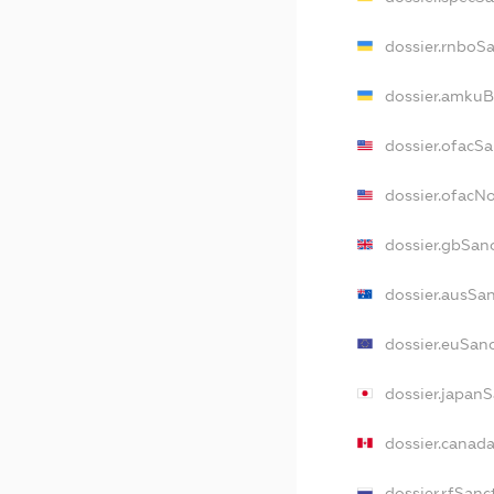
dossier.rnboS
dossier.amkuB
dossier.ofacS
dossier.ofac
dossier.gbSan
dossier.ausSa
dossier.euSan
dossier.japan
dossier.canad
dossier.rfSanc