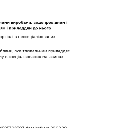
зними виробами, водопровідним і
ям і приладдям до нього
оргівлі в неспеціалізованих
еблями, освітлювальним приладдям
му в спеціалізованих магазинах
434595708307
dossier.from 29.02.20