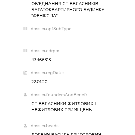
ОБ'ЄДНАННЯ СПІВВЛАСНИКІВ
БАГАТОКВАРТИРНОГО БУДИНКУ
"ФЕНІКС-1А"
dossier.opfSubType:
-
dossier.edrpo:
43466313
dossier.regDate:
22.01.20
dossier.foundersAndBenef:
СПІВВЛАСНИКИ ЖИТЛОВИХ І
НЕЖИТЛОВИХ ПРИМІЩЕНЬ
dossier.heads:
ЛОГВИЧ ВАСИЛЬ ГРИГОРОВИЧ
-