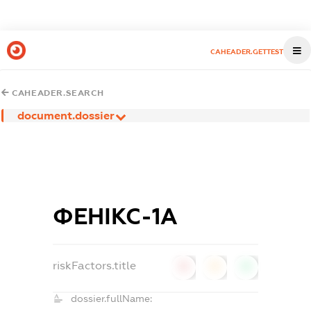
CAHEADER.GETTEST
CAHEADER.SEARCH
document.dossier
ФЕНІКС-1А
riskFactors.title
0
0
0
dossier.fullName: