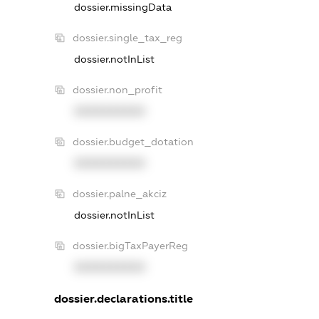
dossier.missingData
dossier.single_tax_reg
dossier.notInList
dossier.non_profit
XXXXXXXXXX
dossier.budget_dotation
XXXXXXXXXX
dossier.palne_akciz
dossier.notInList
dossier.bigTaxPayerReg
XXXXXXXXXX
dossier.declarations.title