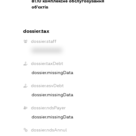
81.10
комплексне обслуговування
об'єктів
dossier.tax
dossier.staff
XXXXXXXXXX
dossier.taxDebt
dossier.missingData
dossier.esvDebt
dossier.missingData
dossier.ndsPayer
dossier.missingData
dossier.ndsAnnul