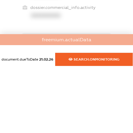
dossier.commercial_info.activity
XXXXXXXXXX
freemium.actualData
freemium.exampleText_1
freemium.exampleText_2
freemium.anonymousPerSearch2
document.dueToDate
21.02.26
SEARCH.ONMONITORING
FREEMIUM.DETAILS
FREEMIUM.REGISTER