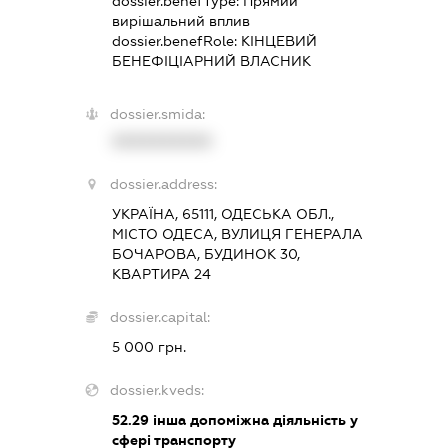
dossier.benefType:
Прямий
вирішальний вплив
dossier.benefRole:
КІНЦЕВИЙ
БЕНЕФІЦІАРНИЙ ВЛАСНИК
dossier.smida:
XXXXXXXXXX
dossier.address:
УКРАЇНА, 65111, ОДЕСЬКА ОБЛ.,
МІСТО ОДЕСА, ВУЛИЦЯ ГЕНЕРАЛА
БОЧАРОВА, БУДИНОК 30,
КВАРТИРА 24
dossier.capital:
5 000 грн.
dossier.kveds:
52.29
інша допоміжна діяльність у
сфері транспорту