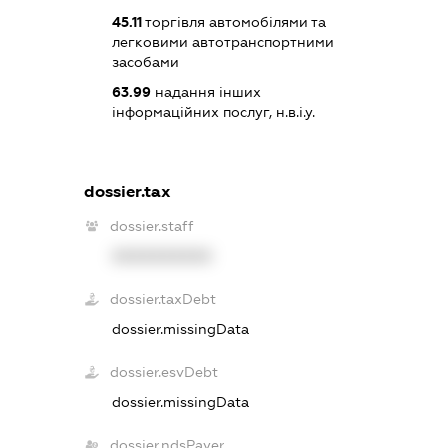
45.11
торгівля автомобілями та
легковими автотранспортними
засобами
63.99
надання інших
інформаційних послуг, н.в.і.у.
dossier.tax
dossier.staff
XXXXXXXXXX
dossier.taxDebt
dossier.missingData
dossier.esvDebt
dossier.missingData
dossier.ndsPayer