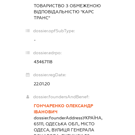
ТОВАРИСТВО З ОБМЕЖЕНОЮ
ВІДПОВІДАЛЬНІСТЮ "КАРС
ТРАНС"
dossier.opfSubType:
-
dossier.edrpo:
43467118
dossier.regDate:
22.01.20
dossier.foundersAndBenef:
ГОНЧАРЕНКО ОЛЕКСАНДР
ІВАНОВИЧ
dossier.founderAddress
УКРАЇНА,
65111, ОДЕСЬКА ОБЛ., МІСТО
ОДЕСА, ВУЛИЦЯ ГЕНЕРАЛА