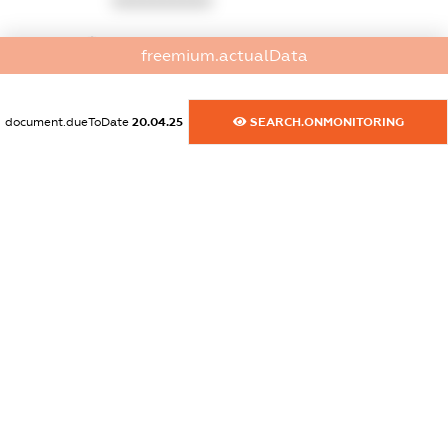
XXXXXXXXXX
dossier.commercial_info.website
freemium.actualData
XXXXXXXXXX
dossier.commercial_info.activity
document.dueToDate
20.04.25
SEARCH.ONMONITORING
XXXXXXXXXX
freemium.exampleText_1
freemium.exampleText_2
freemium.anonymousPerSearch2
FREEMIUM.DETAILS
FREEMIUM.REGISTER