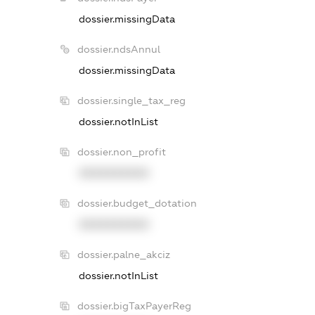
dossier.missingData
dossier.ndsAnnul
dossier.missingData
dossier.single_tax_reg
dossier.notInList
dossier.non_profit
XXXXXXXXXX
dossier.budget_dotation
XXXXXXXXXX
dossier.palne_akciz
dossier.notInList
dossier.bigTaxPayerReg