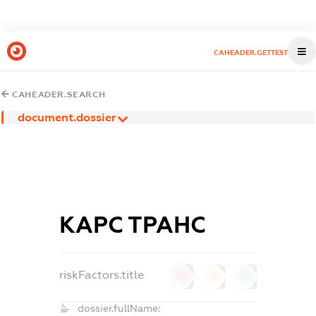
CAHEADER.GETTEST
CAHEADER.SEARCH
document.dossier
КАРС ТРАНС
riskFactors.title
0
0
0
dossier.fullName: