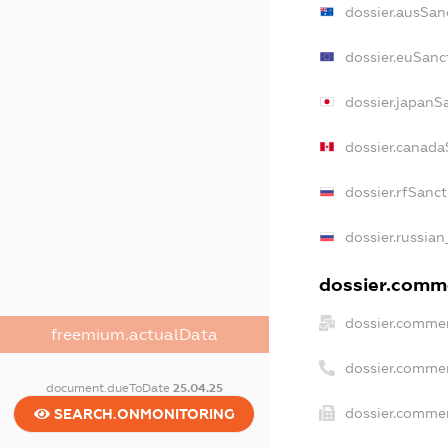
dossier.ausSan
dossier.euSanc
dossier.japanS
dossier.canada
dossier.rfSanc
dossier.russian
dossier.comme
dossier.commer
freemium.actualData
dossier.comme
document.dueToDate
25.04.25
dossier.commer
SEARCH.ONMONITORING