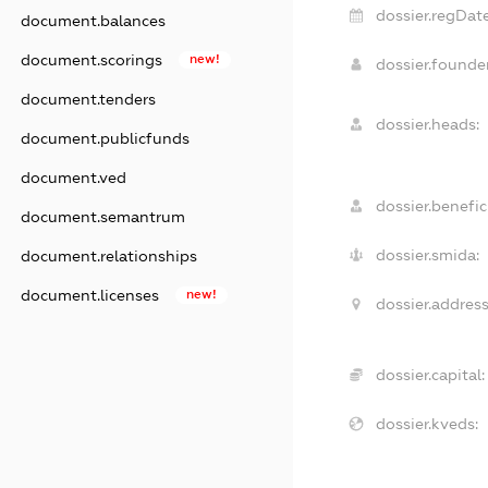
dossier.regDate
document.balances
document.scorings
new!
dossier.found
document.tenders
dossier.heads:
document.publicfunds
document.ved
dossier.benefici
document.semantrum
dossier.smida:
document.relationships
document.licenses
new!
dossier.address
dossier.capital:
dossier.kveds: