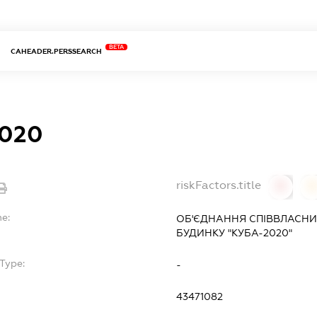
BETA
CAHEADER.PERSSEARCH
020
riskFactors.title
0
0
me:
ОБ'ЄДНАННЯ СПІВВЛАСНИ
БУДИНКУ "КУБА-2020"
Type:
-
43471082