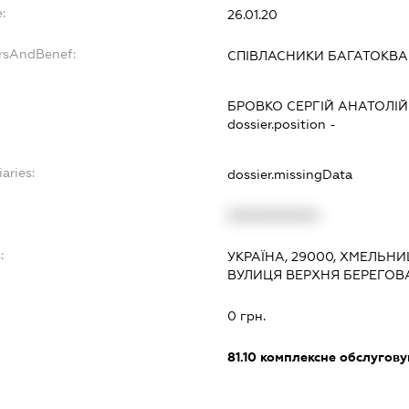
:
26.01.20
ersAndBenef:
СПІВЛАСНИКИ БАГАТОКВ
БРОВКО СЕРГІЙ АНАТОЛІ
dossier.position -
aries:
dossier.missingData
XXXXXXXXXX
:
УКРАЇНА, 29000, ХМЕЛЬН
ВУЛИЦЯ ВЕРХНЯ БЕРЕГОВА
0 грн.
81.10
комплексне обслуговув