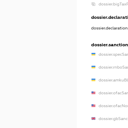
dossier.bigTa
dossier.declarati
dossier.declaratio
dossier.sanctio
dossier.specSa
dossier.rnboSa
dossier.amkuBl
dossier.ofacSa
dossier.ofacN
dossier.gbSanc