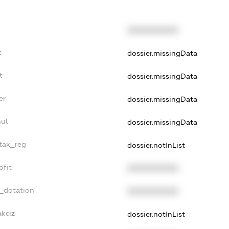
XXXXXXXXXX
t
dossier.missingData
t
dossier.missingData
er
dossier.missingData
nul
dossier.missingData
_tax_reg
dossier.notInList
ofit
XXXXXXXXXX
t_dotation
XXXXXXXXXX
akciz
dossier.notInList