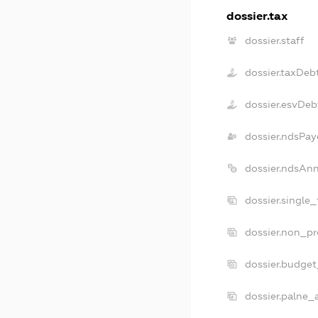
dossier.tax
dossier.staff
dossier.taxDeb
dossier.esvDeb
dossier.ndsPay
dossier.ndsAn
dossier.single
dossier.non_pr
dossier.budge
dossier.palne_