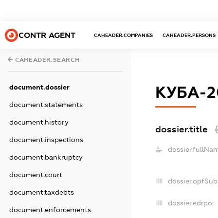
CONTR AGENT
CAHEADER.COMPANIES
CAHEADER.PERSONS
CAHEADER.SEARCH
document.dossier
КУБА-2
document.statements
document.history
dossier.title
document.inspections
dossier.fullNa
document.bankruptcy
document.court
dossier.opfSub
document.taxdebts
dossier.edrpo:
document.enforcements