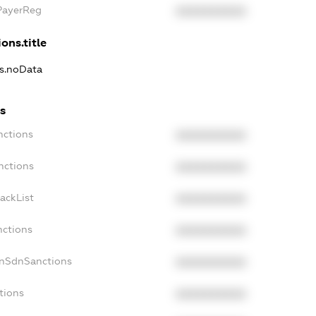
xPayerReg
XXXXXXXXXX
ons.title
ns.noData
ns
nctions
XXXXXXXXXX
nctions
XXXXXXXXXX
ackList
XXXXXXXXXX
nctions
XXXXXXXXXX
onSdnSanctions
XXXXXXXXXX
tions
XXXXXXXXXX