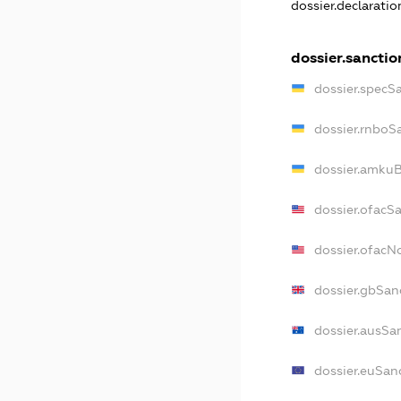
dossier.declarati
dossier.sanctio
dossier.specS
dossier.rnboS
dossier.amkuB
dossier.ofacS
dossier.ofac
dossier.gbSan
dossier.ausSa
dossier.euSan