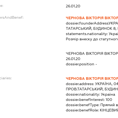
e:
26.01.20
dersAndBenef:
ЧЕРНОВА ВІКТОРІЯ ВІКТО
dossier.founderAddress
УКРА
ТАТАРСЬКИЙ, БУДИНОК 8, 
statements.nationality:
Укра
Розмір внеску до статутног
ЧЕРНОВА ВІКТОРІЯ ВІКТО
26.01.20
dossier.position -
iaries:
ЧЕРНОВА ВІКТОРІЯ ВІКТО
dossier.address:
УКРАЇНА, 04
ПРОВ.ТАТАРСЬКИЙ, БУДИНО
dossier.nationality:
Україна
dossier.benefInterest:
100
dossier.benefType:
Прямий в
dossier.benefRole:
КІНЦЕВИ