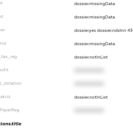
bt
dossier.missingData
bt
dossier.missingData
yer
dossier.yes
dossier.ndsInn 4
nul
dossier.missingData
e_tax_reg
dossier.notInList
rofit
XXXXXXXXXX
t_dotation
XXXXXXXXXX
_akciz
dossier.notInList
xPayerReg
XXXXXXXXXX
ions.title