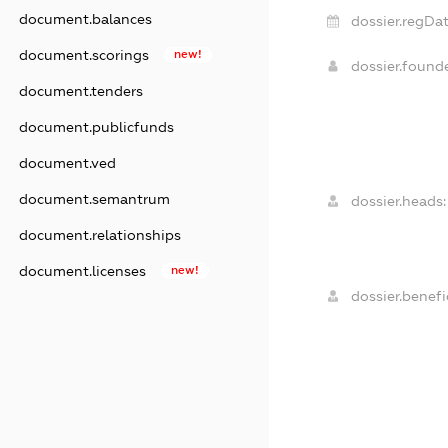
document.balances
dossier.regDat
document.scorings
new!
dossier.foun
document.tenders
document.publicfunds
document.ved
document.semantrum
dossier.heads:
document.relationships
document.licenses
new!
dossier.benefic