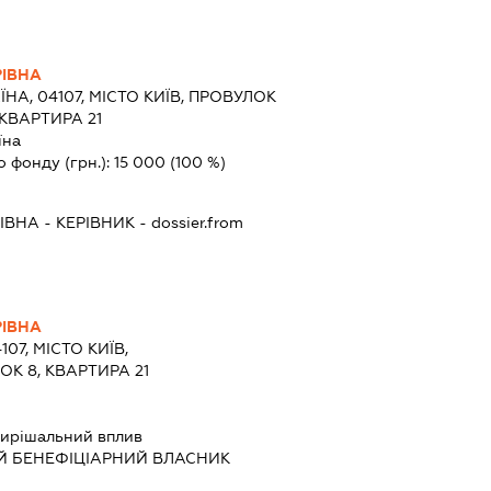
РІВНА
ЇНА, 04107, МІСТО КИЇВ, ПРОВУЛОК
КВАРТИРА 21
їна
о фонду (грн.):
15 000
(100 %)
РІВНА
-
КЕРІВНИК
- dossier.from
РІВНА
107, МІСТО КИЇВ,
К 8, КВАРТИРА 21
ирішальний вплив
Й БЕНЕФІЦІАРНИЙ ВЛАСНИК