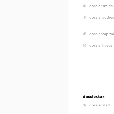
dossier.smida:
dossier.addres
dossier.capital
dossier.kveds:
dossier.tax
dossier.staff