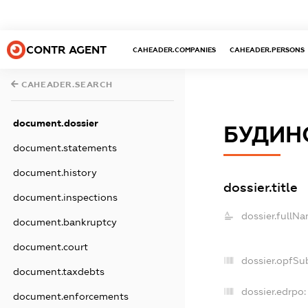
CONTR AGENT
CAHEADER.COMPANIES
CAHEADER.PERSONS
CAHEADER.SEARCH
document.dossier
БУДИН
document.statements
document.history
dossier.title
document.inspections
dossier.fullNa
document.bankruptcy
document.court
dossier.opfSu
document.taxdebts
dossier.edrpo:
document.enforcements