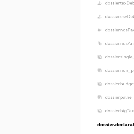
dossier.taxDe
dossier.esvDe
dossier.ndsPa
dossier.ndsAn
dossier.singl
dossier.non_p
dossier.budge
dossier.palne
dossier.bigTa
dossier.declarat