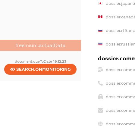
dossier.japan
dossier.canad
dossier.rfSanc
dossier.russia
freemium.actualData
dossier.comme
document.dueToDate
19.12.23
SEARCH.ONMONITORING
dossier.comme
dossier.comme
dossier.comme
dossier.comme
dossier.comme