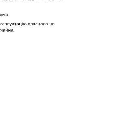
оями
ксплуатацію власного чи
 майна