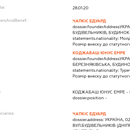
te:
28.01.20
dersAndBenef:
ЧАПКІС ЕДУАРД
dossier.founderAddress
УКРА
БУДІВЕЛЬНИКІВ, БУДИНОК 
statements.nationality:
Мол
Розмір внеску до статутног
КОДЖАБАШ ЮНУС ЕМРЕ
dossier.founderAddress
УКРА
БЕРЕЗНЯКІВСЬКА, БУДИНОК
statements.nationality:
Туре
Розмір внеску до статутног
:
КОДЖАБАШ ЮНУС ЕМРЕ
-
dossier.position -
ciaries:
ЧАПКІС ЕДУАРД
dossier.address:
УКРАЇНА, 02
ВУЛ.БУДІВЕЛЬНИКІВ (ДНІП