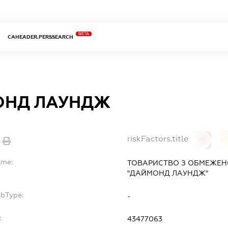
BETA
CAHEADER.PERSSEARCH
ОНД ЛАУНДЖ
riskFactors.title
0
ame:
ТОВАРИСТВО З ОБМЕЖЕН
"ДАЙМОНД ЛАУНДЖ"
ubType:
-
:
43477063