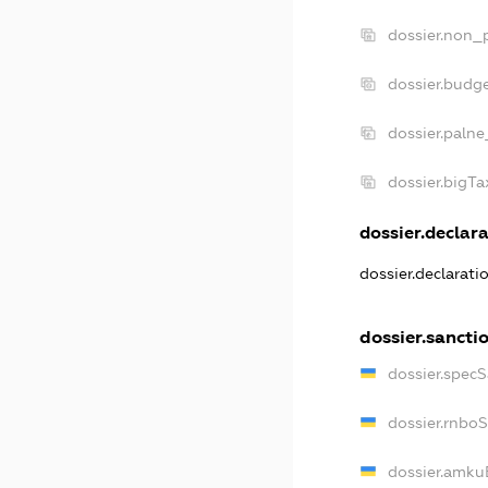
dossier.non_p
dossier.budg
dossier.palne
dossier.bigT
dossier.declara
dossier.declarat
dossier.sancti
dossier.spec
dossier.rnbo
dossier.amku