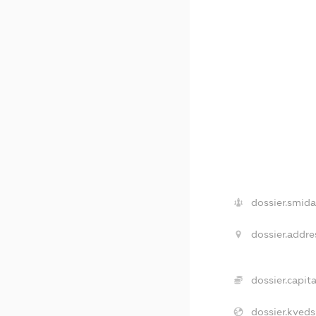
dossier.smida
dossier.addre
dossier.capita
dossier.kveds