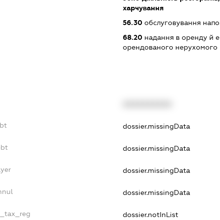
харчування
56.30
обслуговування нап
68.20
надання в оренду й е
орендованого нерухомого
XXXXXXXXXX
ebt
dossier.missingData
ebt
dossier.missingData
ayer
dossier.missingData
nnul
dossier.missingData
e_tax_reg
dossier.notInList