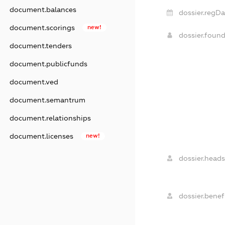
document.balances
dossier.regDa
document.scorings
new!
dossier.foun
document.tenders
document.publicfunds
document.ved
document.semantrum
document.relationships
document.licenses
new!
dossier.heads
dossier.benefi