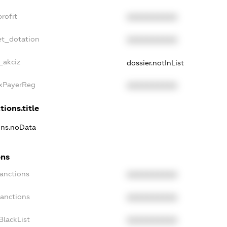
rofit
XXXXXXXXXX
et_dotation
XXXXXXXXXX
_akciz
dossier.notInList
axPayerReg
XXXXXXXXXX
tions.title
ions.noData
ons
Sanctions
XXXXXXXXXX
Sanctions
XXXXXXXXXX
BlackList
XXXXXXXXXX