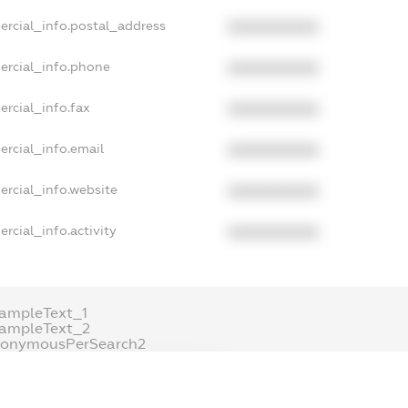
ercial_info.postal_address
XXXXXXXXXX
ercial_info.phone
XXXXXXXXXX
ercial_info.fax
XXXXXXXXXX
ercial_info.email
XXXXXXXXXX
ercial_info.website
XXXXXXXXXX
rcial_info.activity
XXXXXXXXXX
ampleText_1
xampleText_2
nonymousPerSearch2
DETAILS
FREEMIUM.REGISTER