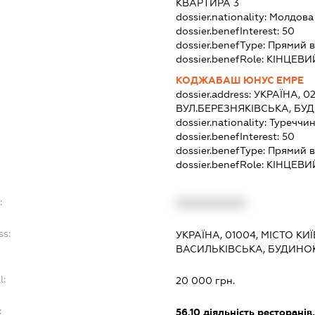
КВАРТИРА 3
dossier.nationality:
Молдова
dossier.benefInterest:
50
dossier.benefType:
Прямий в
dossier.benefRole:
КІНЦЕВИ
КОДЖАБАШ ЮНУС ЕМРЕ
dossier.address:
УКРАЇНА, 02
ВУЛ.БЕРЕЗНЯКІВСЬКА, БУД
dossier.nationality:
Туреччи
dossier.benefInterest:
50
dossier.benefType:
Прямий в
dossier.benefRole:
КІНЦЕВИ
:
XXXXXXXXXX
ss:
УКРАЇНА, 01004, МІСТО КИ
ВАСИЛЬКІВСЬКА, БУДИНОК 
l:
20 000 грн.
:
56.10
діяльність ресторанів