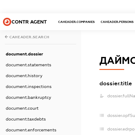
CONTR AGENT
CAHEADER.COMPANIES
CAHEADER.PERSONS
CAHEADER.SEARCH
document.dossier
ДАЙМ
document.statements
document.history
dossier.title
document.inspections
dossier.fullN
document.bankruptcy
document.court
dossier.opfS
document.taxdebts
dossier.edrpo
document.enforcements