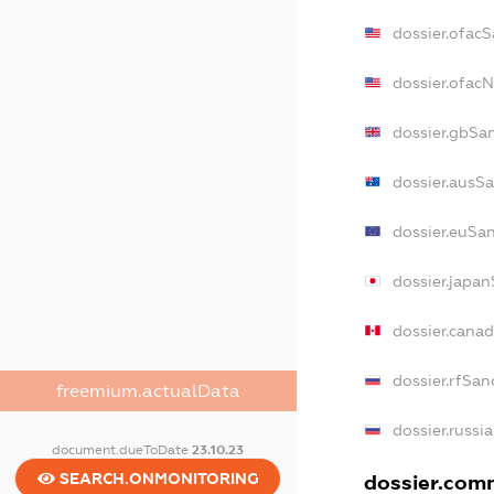
dossier.ofac
dossier.ofac
dossier.gbSa
dossier.ausS
dossier.euSa
dossier.japa
dossier.cana
dossier.rfSan
freemium.actualData
dossier.russi
document.dueToDate
23.10.23
SEARCH.ONMONITORING
dossier.comm