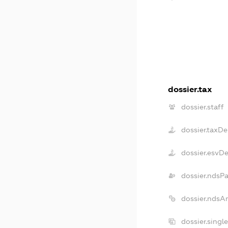
dossier.tax
dossier.staff
dossier.taxD
dossier.esvD
dossier.ndsP
dossier.ndsA
dossier.singl