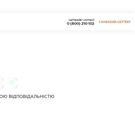
caHeader.contact
CAHEADER.GETTEST
0 (800) 210 102
0
0
ОЮ ВІДПОВІДАЛЬНІСТЮ