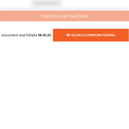
XXXXXXXXXX
dossier.commercial_info.activity
freemium.actualData
XXXXXXXXXX
document.dueToDate
18.10.25
SEARCH.ONMONITORING
freemium.exampleText_1
freemium.exampleText_2
freemium.anonymousPerSearch2
FREEMIUM.DETAILS
FREEMIUM.REGISTER