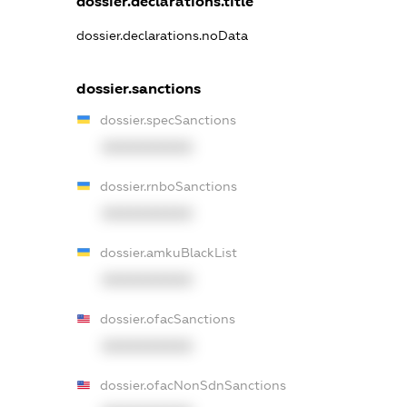
dossier.declarations.title
dossier.declarations.noData
dossier.sanctions
dossier.specSanctions
XXXXXXXXXX
dossier.rnboSanctions
XXXXXXXXXX
dossier.amkuBlackList
XXXXXXXXXX
dossier.ofacSanctions
XXXXXXXXXX
dossier.ofacNonSdnSanctions