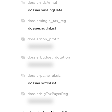
dossier.ndsAnnul
dossier.missingData
dossier.single_tax_reg
dossier.notInList
dossier.non_profit
XXXXXXXXXX
dossier.budget_dotation
XXXXXXXXXX
dossier.palne_akciz
dossier.notInList
dossier.bigTaxPayerReg
XXXXXXXXXX