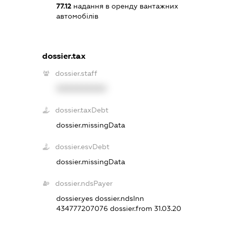
77.12
надання в оренду вантажних
автомобілів
dossier.tax
dossier.staff
XXXXXXXXXX
dossier.taxDebt
dossier.missingData
dossier.esvDebt
dossier.missingData
dossier.ndsPayer
dossier.yes
dossier.ndsInn
434777207076
dossier.from 31.03.20