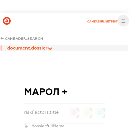
CAHEADER.GETTEST
CAHEADER.SEARCH
document.dossier
МАРОЛ +
riskFactors.title
0
0
0
dossier.fullName: