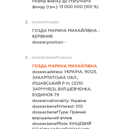
Розмір внеску до статутного
фонду (грн.):
13 000 000
(100 %)
dossier.heads:
ГОЗДА МАРИНА МИХАЙЛІВНА
-
КЕРІВНИК
dossier.position -
dossier.beneficiaries:
ГОЗДА МАРИНА МИХАЙЛІВНА
dossier.address:
УКРАЇНА, 90123,
ЗАКАРПАТСЬКА ОБЛ.,
ІРШАВСЬКИЙ Р-Н, СЕЛО
ЗАРІЧЧЯ(З), ВУЛ.ШЕВЧЕНКА,
БУДИНОК 79
dossier.nationality:
Україна
dossier.benefInterest:
100
dossier.benefType:
Прямий
вирішальний вплив
dossier.benefRole:
КІНЦЕВИЙ