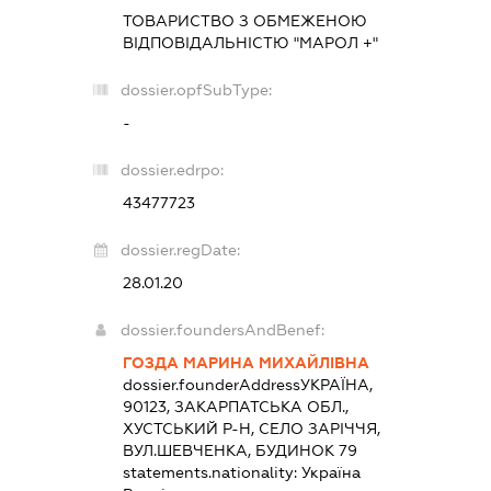
ТОВАРИСТВО З ОБМЕЖЕНОЮ
ВІДПОВІДАЛЬНІСТЮ "МАРОЛ +"
dossier.opfSubType:
-
dossier.edrpo:
43477723
dossier.regDate:
28.01.20
dossier.foundersAndBenef:
ГОЗДА МАРИНА МИХАЙЛІВНА
dossier.founderAddress
УКРАЇНА,
90123, ЗАКАРПАТСЬКА ОБЛ.,
ХУСТСЬКИЙ Р-Н, СЕЛО ЗАРІЧЧЯ,
ВУЛ.ШЕВЧЕНКА, БУДИНОК 79
statements.nationality:
Україна