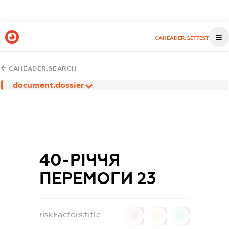
CAHEADER.GETTEST
CAHEADER.SEARCH
document.dossier
40-РІЧЧЯ
ПЕРЕМОГИ 23
riskFactors.title
0
0
0