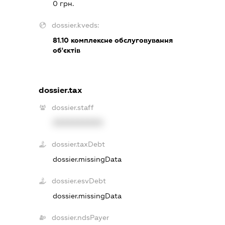
0 грн.
dossier.kveds:
81.10
комплексне обслуговування
об'єктів
dossier.tax
dossier.staff
XXXXXXXXXX
dossier.taxDebt
dossier.missingData
dossier.esvDebt
dossier.missingData
dossier.ndsPayer