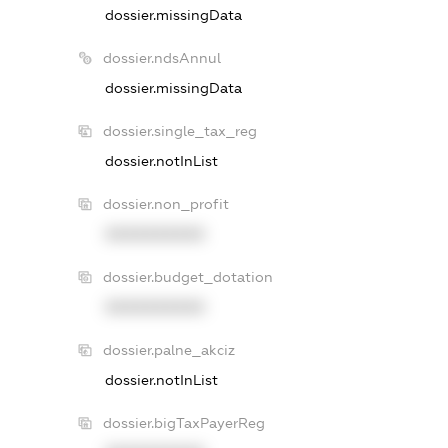
dossier.missingData
dossier.ndsAnnul
dossier.missingData
dossier.single_tax_reg
dossier.notInList
dossier.non_profit
XXXXXXXXXX
dossier.budget_dotation
XXXXXXXXXX
dossier.palne_akciz
dossier.notInList
dossier.bigTaxPayerReg