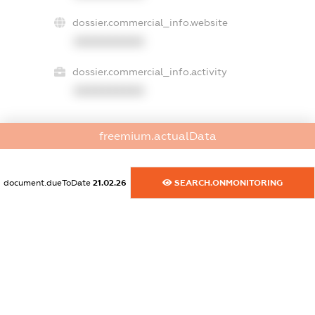
dossier.commercial_info.website
XXXXXXXXXX
dossier.commercial_info.activity
XXXXXXXXXX
freemium.actualData
freemium.exampleText_1
freemium.exampleText_2
freemium.anonymousPerSearch2
document.dueToDate
21.02.26
SEARCH.ONMONITORING
FREEMIUM.DETAILS
FREEMIUM.REGISTER