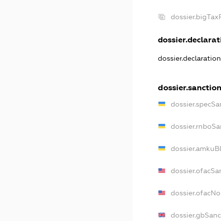
dossier.bigTa
dossier.declarati
dossier.declaratio
dossier.sanctio
dossier.specSa
dossier.rnboSa
dossier.amkuBl
dossier.ofacSa
dossier.ofacN
dossier.gbSanc