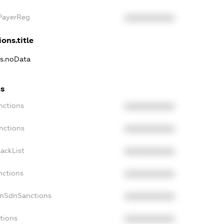
xPayerReg
XXXXXXXXXX
ons.title
ns.noData
ns
nctions
XXXXXXXXXX
nctions
XXXXXXXXXX
ackList
XXXXXXXXXX
nctions
XXXXXXXXXX
onSdnSanctions
XXXXXXXXXX
tions
XXXXXXXXXX