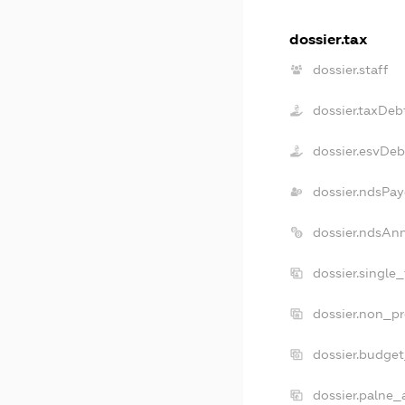
dossier.tax
dossier.staff
dossier.taxDeb
dossier.esvDeb
dossier.ndsPay
dossier.ndsAn
dossier.single
dossier.non_pr
dossier.budge
dossier.palne_