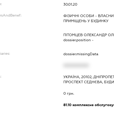
:
30.01.20
ersAndBenef:
ФІЗИЧНІ ОСОБИ - ВЛАСН
ПРИМІЩЕНЬ У БУДИНКУ
ПІТОМЦЕВ ОЛЕКСАНДР О
dossier.position -
iaries:
dossier.missingData
XXXXXXXXXX
:
УКРАЇНА, 20102, ДНІПРОПЕ
ПРОСПЕКТ СЕДНЄВА, БУДИ
0 грн.
81.10
комплексне обслуговув