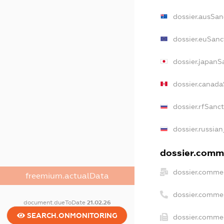
dossier.ausSan
dossier.euSanc
dossier.japanS
dossier.canada
dossier.rfSanc
dossier.russian
dossier.comme
dossier.commer
freemium.actualData
dossier.comme
document.dueToDate
21.02.26
SEARCH.ONMONITORING
dossier.commer