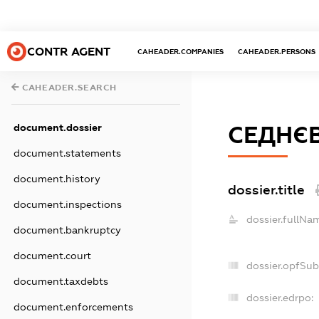
CONTR AGENT
CAHEADER.COMPANIES
CAHEADER.PERSONS
CAHEADER.SEARCH
document.dossier
СЕДНЄВ
document.statements
document.history
dossier.title
document.inspections
dossier.fullNa
document.bankruptcy
document.court
dossier.opfSub
document.taxdebts
dossier.edrpo:
document.enforcements