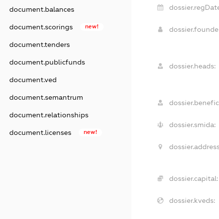
dossier.regDate
document.balances
document.scorings
new!
dossier.found
document.tenders
document.publicfunds
dossier.heads:
document.ved
document.semantrum
dossier.benefic
document.relationships
dossier.smida:
document.licenses
new!
dossier.address
dossier.capital:
dossier.kveds: