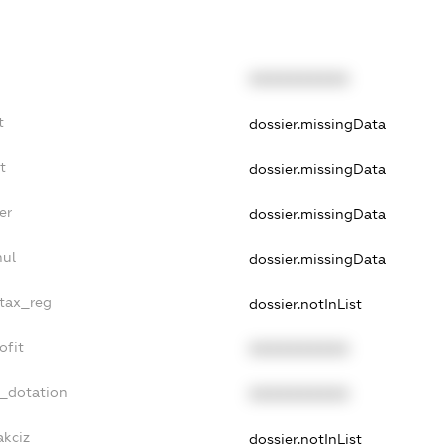
XXXXXXXXXX
t
dossier.missingData
t
dossier.missingData
er
dossier.missingData
nul
dossier.missingData
_tax_reg
dossier.notInList
ofit
XXXXXXXXXX
t_dotation
XXXXXXXXXX
akciz
dossier.notInList