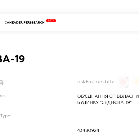
BETA
CAHEADER.PERSSEARCH
А-19
riskFactors.title
0
0
me:
ОБ'ЄДНАННЯ СПІВВЛАСНИ
БУДИНКУ "СЕДНЄВА-19"
Type:
-
43480924