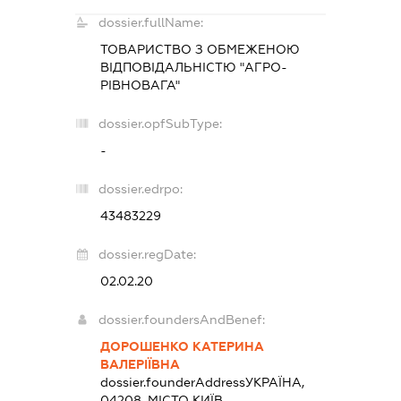
dossier.fullName:
ТОВАРИСТВО З ОБМЕЖЕНОЮ
ВІДПОВІДАЛЬНІСТЮ "АГРО-
РІВНОВАГА"
dossier.opfSubType:
-
dossier.edrpo:
43483229
dossier.regDate:
02.02.20
dossier.foundersAndBenef:
ДОРОШЕНКО КАТЕРИНА
ВАЛЕРІЇВНА
dossier.founderAddress
УКРАЇНА,
04208, МІСТО КИЇВ,