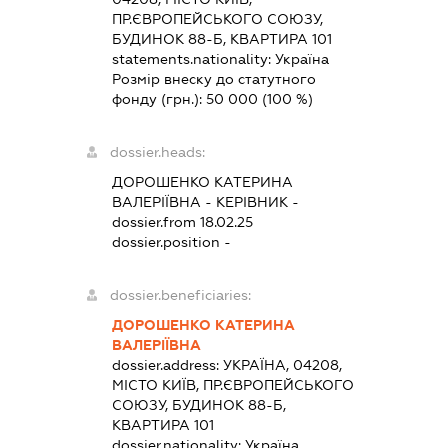
ПР.ЄВРОПЕЙСЬКОГО СОЮЗУ,
БУДИНОК 88-Б, КВАРТИРА 101
statements.nationality:
Україна
Розмір внеску до статутного
фонду (грн.):
50 000
(100 %)
dossier.heads:
ДОРОШЕНКО КАТЕРИНА
ВАЛЕРІЇВНА
-
КЕРІВНИК
-
dossier.from 18.02.25
dossier.position -
dossier.beneficiaries:
ДОРОШЕНКО КАТЕРИНА
ВАЛЕРІЇВНА
dossier.address:
УКРАЇНА, 04208,
МІСТО КИЇВ, ПР.ЄВРОПЕЙСЬКОГО
СОЮЗУ, БУДИНОК 88-Б,
КВАРТИРА 101
dossier.nationality:
Україна