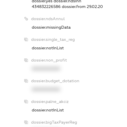
dossier.yes
dossier.ndsInn
434832226586
dossier.from 29.02.20
dossier.ndsAnnul
dossier.missingData
dossier.single_tax_reg
dossier.notInList
dossier.non_profit
XXXXXXXXXX
dossier.budget_dotation
XXXXXXXXXX
dossier.palne_akciz
dossier.notInList
dossier.bigTaxPayerReg