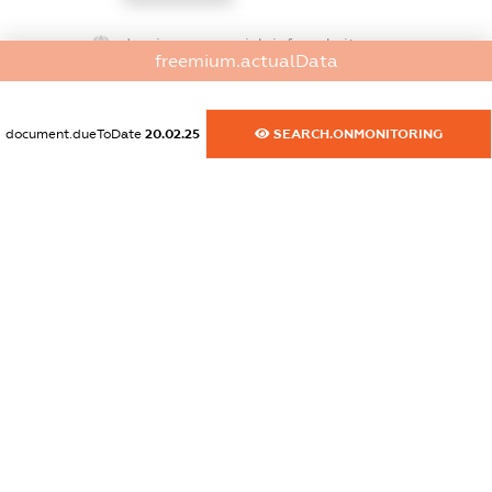
dossier.commercial_info.website
freemium.actualData
XXXXXXXXXX
dossier.commercial_info.activity
document.dueToDate
20.02.25
SEARCH.ONMONITORING
XXXXXXXXXX
freemium.exampleText_1
freemium.exampleText_2
freemium.anonymousPerSearch2
FREEMIUM.DETAILS
FREEMIUM.REGISTER