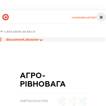
CAHEADER.GETTEST
CAHEADER.SEARCH
document.dossier
АГРО-
РІВНОВАГА
riskFactors.title
0
0
0