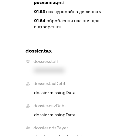
рослинництві
01.63
післяурожайна діяльність
01.64
оброблення насіння для
відтворення
dossier.tax
dossier.staff
XXXXXXXXXX
dossier.taxDebt
dossier.missingData
dossier.esvDebt
dossier.missingData
dossier.ndsPayer