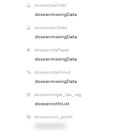
dossier.taxDebt
dossier.missingData
dossier.esvDebt
dossier.missingData
dossier.ndsPayer
dossier.missingData
dossier.ndsAnnul
dossier.missingData
dossier.single_tax_reg
dossier.notInList
dossier.non_profit
XXXXXXXXXX