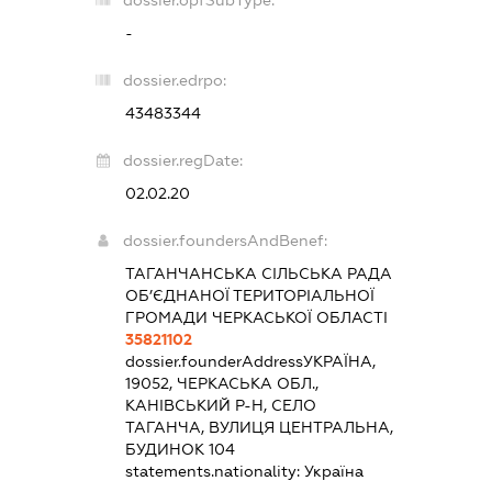
dossier.opfSubType:
-
dossier.edrpo:
43483344
dossier.regDate:
02.02.20
dossier.foundersAndBenef:
ТАГАНЧАНСЬКА СІЛЬСЬКА РАДА
ОБ’ЄДНАНОЇ ТЕРИТОРІАЛЬНОЇ
ГРОМАДИ ЧЕРКАСЬКОЇ ОБЛАСТІ
35821102
dossier.founderAddress
УКРАЇНА,
19052, ЧЕРКАСЬКА ОБЛ.,
КАНІВСЬКИЙ Р-Н, СЕЛО
ТАГАНЧА, ВУЛИЦЯ ЦЕНТРАЛЬНА,
БУДИНОК 104
statements.nationality:
Україна