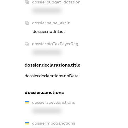
dossier.budget_dotation
XXXXXXXXXX
dossier.palne_akciz
dossier.notInList
dossier.bigTaxPayerReg
XXXXXXXXXX
dossier.declarations.title
dossier.declarations.noData
dossier.sanctions
dossier.specSanctions
XXXXXXXXXX
dossier.rnboSanctions