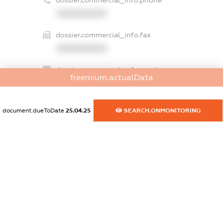
dossier.commercial_info.phone
XXXXXXXXXX
dossier.commercial_info.fax
XXXXXXXXXX
dossier.commercial_info.email
freemium.actualData
XXXXXXXXXX
dossier.commercial_info.website
document.dueToDate
25.04.25
SEARCH.ONMONITORING
XXXXXXXXXX
dossier.commercial_info.activity
XXXXXXXXXX
freemium.exampleText_1
freemium.exampleText_2
freemium.anonymousPerSearch2