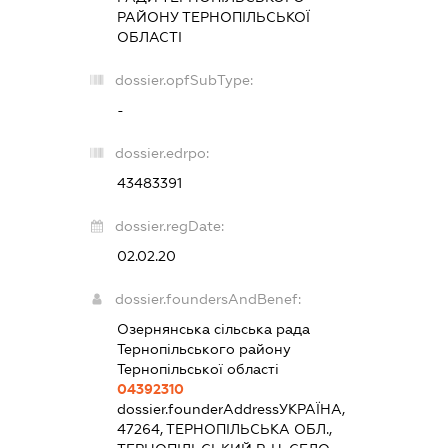
РАЙОНУ ТЕРНОПІЛЬСЬКОЇ
ОБЛАСТІ
dossier.opfSubType:
-
dossier.edrpo:
43483391
dossier.regDate:
02.02.20
dossier.foundersAndBenef:
Озернянська сільська рада
Тернопільського району
Тернопільської області
04392310
dossier.founderAddress
УКРАЇНА,
47264, ТЕРНОПІЛЬСЬКА ОБЛ.,