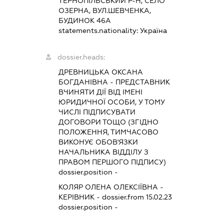
ТЕРНОПІЛЬСЬКИЙ Р-Н, СЕЛО
ОЗЕРНА, ВУЛ.ШЕВЧЕНКА,
БУДИНОК 46А
statements.nationality:
Україна
dossier.heads:
ДРЕВНИЦЬКА ОКСАНА
БОГДАНІВНА
-
ПРЕДСТАВНИК
ВЧИНЯТИ ДІЇ ВІД ІМЕНІ
ЮРИДИЧНОЇ ОСОБИ, У ТОМУ
ЧИСЛІ ПІДПИСУВАТИ
ДОГОВОРИ ТОЩО (ЗГІДНО
ПОЛОЖЕННЯ, ТИМЧАСОВО
ВИКОНУЄ ОБОВ'ЯЗКИ
НАЧАЛЬНИКА ВІДДІЛУ З
ПРАВОМ ПЕРШОГО ПІДПИСУ)
dossier.position -
КОЛЯР ОЛЕНА ОЛЕКСІЇВНА
-
КЕРІВНИК
- dossier.from 15.02.23
dossier.position -