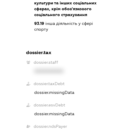
культури та інших соціальних
сферах, крім обов'язкового
соціального страхування
93.19
інша діяльність у сфері
спорту
dossier.tax
dossier.staff
XXXXXXXXXX
dossier.taxDebt
dossier.missingData
dossier.esvDebt
dossier.missingData
dossier.ndsPayer