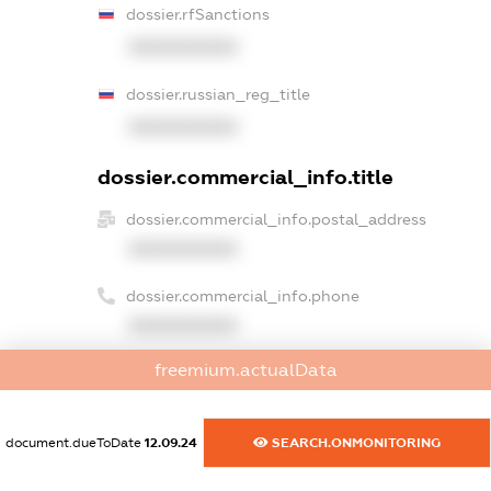
dossier.rfSanctions
XXXXXXXXXX
dossier.russian_reg_title
XXXXXXXXXX
dossier.commercial_info.title
dossier.commercial_info.postal_address
XXXXXXXXXX
dossier.commercial_info.phone
XXXXXXXXXX
freemium.actualData
dossier.commercial_info.fax
XXXXXXXXXX
document.dueToDate
12.09.24
SEARCH.ONMONITORING
dossier.commercial_info.email
XXXXXXXXXX