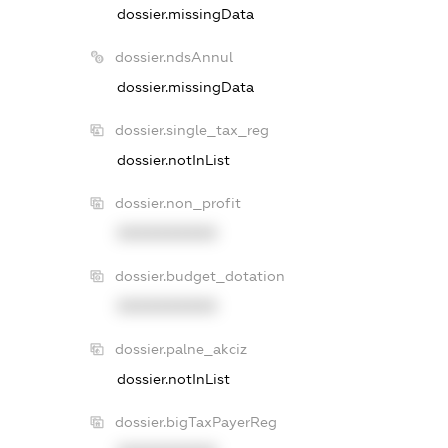
dossier.missingData
dossier.ndsAnnul
dossier.missingData
dossier.single_tax_reg
dossier.notInList
dossier.non_profit
XXXXXXXXXX
dossier.budget_dotation
XXXXXXXXXX
dossier.palne_akciz
dossier.notInList
dossier.bigTaxPayerReg