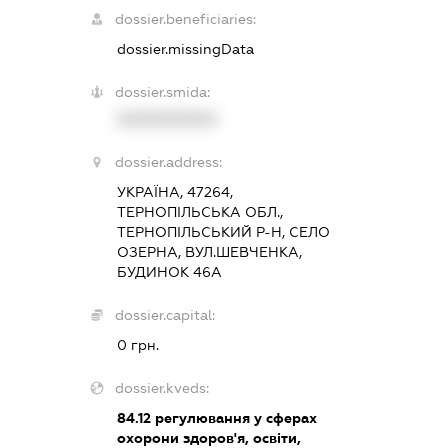
dossier.beneficiaries:
dossier.missingData
dossier.smida:
XXXXXXXXXX
dossier.address:
УКРАЇНА, 47264,
ТЕРНОПІЛЬСЬКА ОБЛ.,
ТЕРНОПІЛЬСЬКИЙ Р-Н, СЕЛО
ОЗЕРНА, ВУЛ.ШЕВЧЕНКА,
БУДИНОК 46А
dossier.capital:
0 грн.
dossier.kveds:
84.12
регулювання у сферах
охорони здоров'я, освіти,