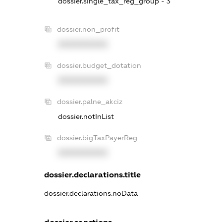
dossier.single_tax_reg_group - 3
dossier.non_profit
XXXXXXXXXX
dossier.budget_dotation
XXXXXXXXXX
dossier.palne_akciz
dossier.notInList
dossier.bigTaxPayerReg
XXXXXXXXXX
dossier.declarations.title
dossier.declarations.noData