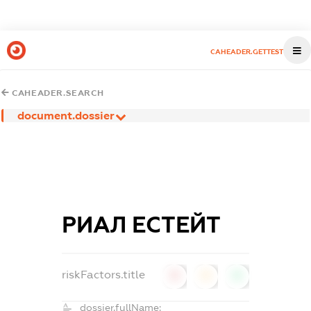
CAHEADER.GETTEST
CAHEADER.SEARCH
document.dossier
РИАЛ ЕСТЕЙТ
riskFactors.title
0
0
0
dossier.fullName: