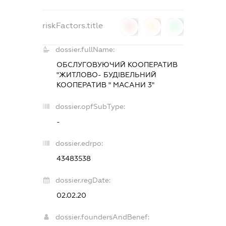
riskFactors.title
0
0
0
dossier.fullName:
ОБСЛУГОВУЮЧИЙ КООПЕРАТИВ
"ЖИТЛОВО- БУДІВЕЛЬНИЙ
КООПЕРАТИВ " МАСАНИ 3"
dossier.opfSubType:
-
dossier.edrpo:
43483538
dossier.regDate:
02.02.20
dossier.foundersAndBenef: