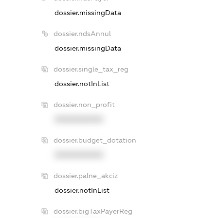
dossier.missingData
dossier.ndsAnnul
dossier.missingData
dossier.single_tax_reg
dossier.notInList
dossier.non_profit
XXXXXXXXXX
dossier.budget_dotation
XXXXXXXXXX
dossier.palne_akciz
dossier.notInList
dossier.bigTaxPayerReg