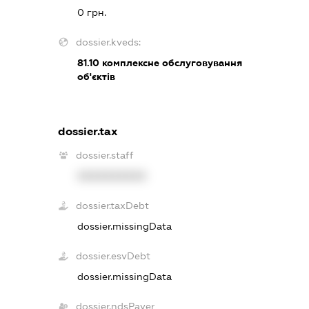
0 грн.
dossier.kveds:
81.10
комплексне обслуговування
об'єктів
dossier.tax
dossier.staff
XXXXXXXXXX
dossier.taxDebt
dossier.missingData
dossier.esvDebt
dossier.missingData
dossier.ndsPayer