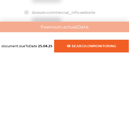
XXXXXXXXXX
dossier.commercial_info.website
XXXXXXXXXX
freemium.actualData
dossier.commercial_info.activity
XXXXXXXXXX
document.dueToDate
25.04.25
SEARCH.ONMONITORING
freemium.exampleText_1
freemium.exampleText_2
freemium.anonymousPerSearch2
FREEMIUM.DETAILS
FREEMIUM.REGISTER