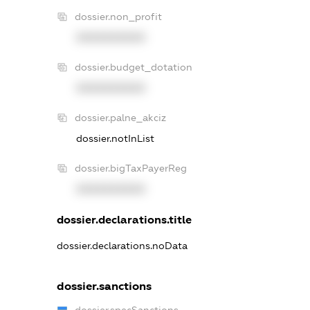
dossier.non_profit
XXXXXXXXXX
dossier.budget_dotation
XXXXXXXXXX
dossier.palne_akciz
dossier.notInList
dossier.bigTaxPayerReg
XXXXXXXXXX
dossier.declarations.title
dossier.declarations.noData
dossier.sanctions
dossier.specSanctions