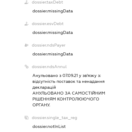
dossier.taxDebt
dossier.missingData
dossier.esvDebt
dossier.missingData
dossier.ndsPayer
dossier.missingData
dossier.ndsAnnul
Анульовано з 07.09.21 у зв'язку з:
вiдсутнiсть поставок та ненадання
декларацiй
АНУЛЬОВАНО ЗА САМОСТIЙНИМ
РIШЕННЯМ КОНТРОЛЮЮЧОГО
ОРГАНУ.
dossier.single_tax_reg
dossier.notInList