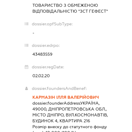
ТОВАРИСТВО З ОБМЕЖЕНОЮ
ВІДПОВІДАЛЬНІСТЮ "ЗСТ ГЕФЕСТ"
dossier.opfSubType:
-
dossier.edrpo:
43483559
dossier.regDate:
02.02.20
dossier.foundersAndBenef:
КАРМАЗІН ІЛЛЯ ВАЛЕРІЙОВИЧ
dossier.founderAddress
УКРАЇНА,
49000, ДНІПРОПЕТРОВСЬКА ОБЛ.,
МІСТО ДНІПРО, ВУЛ.КОСМОНАВТІВ,
БУДИНОК 4, КВАРТИРА 216
Розмір внеску до статутного фонду