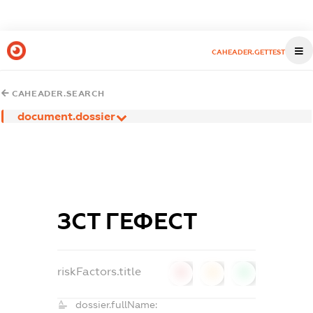
CAHEADER.GETTEST
CAHEADER.SEARCH
document.dossier
ЗСТ ГЕФЕСТ
riskFactors.title
0
0
0
dossier.fullName: