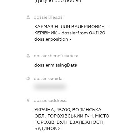
(грн.):
10 000
(100 %)
dossier.heads:
КАРМАЗІН ІЛЛЯ ВАЛЕРІЙОВИЧ
-
КЕРІВНИК
- dossier.from 04.11.20
dossier.position -
dossier.beneficiaries:
dossier.missingData
dossier.smida:
XXXXXXXXXX
dossier.address:
УКРАЇНА, 45700, ВОЛИНСЬКА
ОБЛ., ГОРОХІВСЬКИЙ Р-Н, МІСТО
ГОРОХІВ, ВУЛ.НЕЗАЛЕЖНОСТІ,
БУДИНОК 2