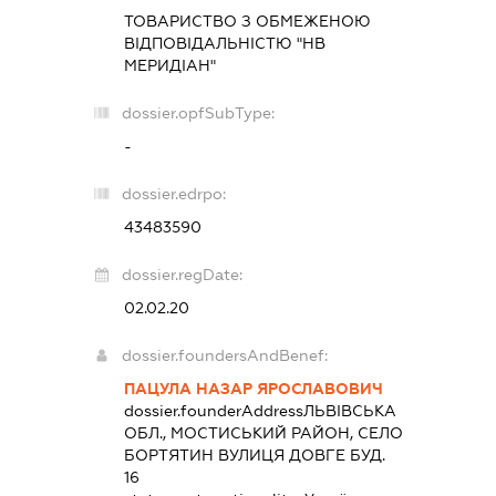
ТОВАРИСТВО З ОБМЕЖЕНОЮ
ВІДПОВІДАЛЬНІСТЮ "НВ
МЕРИДІАН"
dossier.opfSubType:
-
dossier.edrpo:
43483590
dossier.regDate:
02.02.20
dossier.foundersAndBenef:
ПАЦУЛА НАЗАР ЯРОСЛАВОВИЧ
dossier.founderAddress
ЛЬВІВСЬКА
ОБЛ., МОСТИСЬКИЙ РАЙОН, СЕЛО
БОРТЯТИН ВУЛИЦЯ ДОВГЕ БУД.
16