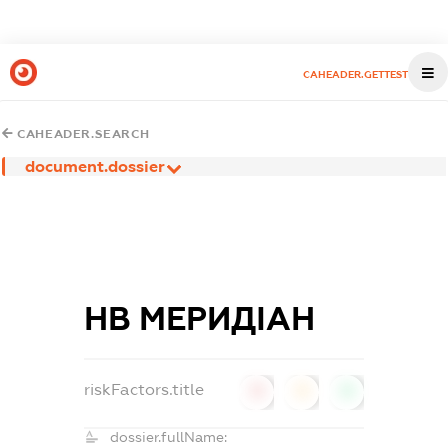
CAHEADER.GETTEST
CAHEADER.SEARCH
document.dossier
НВ МЕРИДІАН
riskFactors.title
0
0
0
dossier.fullName: