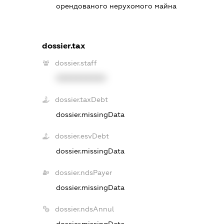
орендованого нерухомого майна
dossier.tax
dossier.staff
XXXXXXXXXX
dossier.taxDebt
dossier.missingData
dossier.esvDebt
dossier.missingData
dossier.ndsPayer
dossier.missingData
dossier.ndsAnnul
dossier.missingData