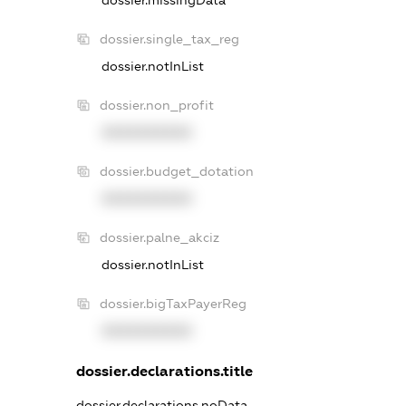
dossier.single_tax_reg
dossier.notInList
dossier.non_profit
XXXXXXXXXX
dossier.budget_dotation
XXXXXXXXXX
dossier.palne_akciz
dossier.notInList
dossier.bigTaxPayerReg
XXXXXXXXXX
dossier.declarations.title
dossier.declarations.noData