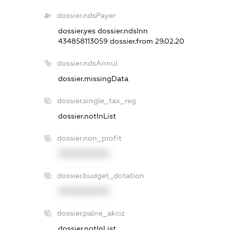
dossier.ndsPayer
dossier.yes
dossier.ndsInn
434858113059
dossier.from 29.02.20
dossier.ndsAnnul
dossier.missingData
dossier.single_tax_reg
dossier.notInList
dossier.non_profit
XXXXXXXXXX
dossier.budget_dotation
XXXXXXXXXX
dossier.palne_akciz
dossier.notInList