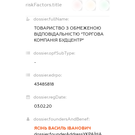
riskFactors.title
0
0
0
dossier.fullName:
ТОВАРИСТВО З ОБМЕЖЕНОЮ
ВІДПОВІДАЛЬНІСТЮ "ТОРГОВА
КОМПАНІЯ БУДЦЕНТР"
dossier.opfSubType:
-
dossier.edrpo:
43485818
dossier.regDate:
03.02.20
dossier.foundersAndBenef:
ЯСІНЬ ВАСИЛЬ ІВАНОВИЧ
dossier.founderAddress
УКРАЇНА,