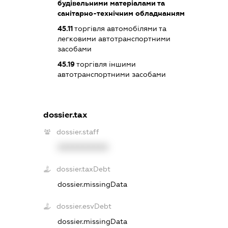
будівельними матеріалами та
санітарно-технічним обладнанням
45.11
торгівля автомобілями та
легковими автотранспортними
засобами
45.19
торгівля іншими
автотранспортними засобами
dossier.tax
dossier.staff
XXXXXXXXXX
dossier.taxDebt
dossier.missingData
dossier.esvDebt
dossier.missingData