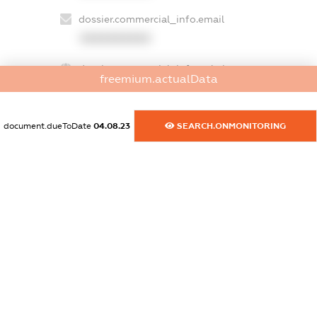
dossier.commercial_info.email
XXXXXXXXXX
dossier.commercial_info.website
freemium.actualData
XXXXXXXXXX
dossier.commercial_info.activity
document.dueToDate
04.08.23
SEARCH.ONMONITORING
XXXXXXXXXX
freemium.exampleText_1
freemium.exampleText_2
freemium.anonymousPerSearch2
FREEMIUM.DETAILS
FREEMIUM.REGISTER