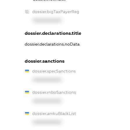
dossier.bigTaxPayerReg
XXXXXXXXXX
dossier.declarations.title
dossier.declarations.noData
dossier.sanctions
dossier.specSanctions
XXXXXXXXXX
dossier.rnboSanctions
XXXXXXXXXX
dossier.amkuBlackList
XXXXXXXXXX