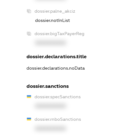
dossier.palne_akciz
dossier.notInList
dossier.bigTaxPayerReg
XXXXXXXXXX
dossier.declarations.title
dossier.declarations.noData
dossier.sanctions
dossier.specSanctions
XXXXXXXXXX
dossier.rnboSanctions
XXXXXXXXXX