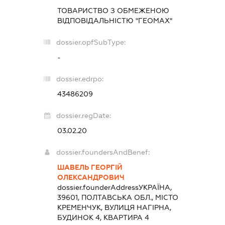
ТОВАРИСТВО З ОБМЕЖЕНОЮ
ВІДПОВІДАЛЬНІСТЮ "ГЕОМАХ"
dossier.opfSubType:
-
dossier.edrpo:
43486209
dossier.regDate:
03.02.20
dossier.foundersAndBenef:
ШАВЕЛЬ ГЕОРГІЙ
ОЛЕКСАНДРОВИЧ
dossier.founderAddress
УКРАЇНА,
39601, ПОЛТАВСЬКА ОБЛ., МІСТО
КРЕМЕНЧУК, ВУЛИЦЯ НАГІРНА,
БУДИНОК 4, КВАРТИРА 4