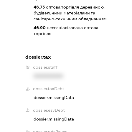
46.73
оптова торгівля деревиною,
будівельними матеріалами та
санітарно-технічним обладнанням
46.90
неспеціалізована оптова
торгівля
dossier.tax
dossier.staff
XXXXXXXXXX
dossier.taxDebt
dossier.missingData
dossier.esvDebt
dossier.missingData
dossier.ndsPayer