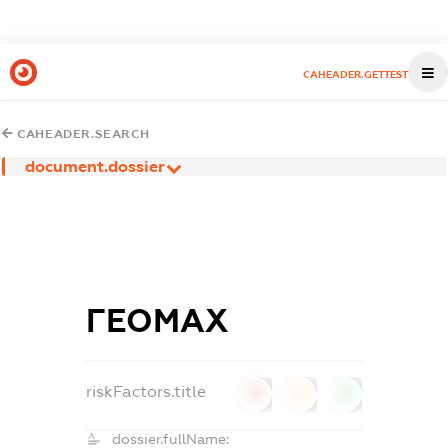
CAHEADER.GETTEST
CAHEADER.SEARCH
document.dossier
ГЕОМАХ
riskFactors.title
0
0
0
dossier.fullName: