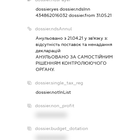
dossier.yes
dossier.ndsInn
434862016032
dossier.from 31.05.21
dossier.ndsAnnul
Анульовано з 21.04.21 у зв'язку з:
вiдсутнiсть поставок та ненадання
декларацiй
АНУЛЬОВАНО ЗА САМОСТIЙНИМ
РIШЕННЯМ КОНТРОЛЮЮЧОГО
ОРГАНУ.
dossier.single_tax_reg
dossier.notInList
dossier.non_profit
XXXXXXXXXX
dossier.budget_dotation
XXXXXXXXXX