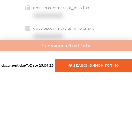
dossier.commercial_info.fax
XXXXXXXXXX
dossier.commercial_info.email
XXXXXXXXXX
freemium.actualData
dossier.commercial_info.website
XXXXXXXXXX
document.dueToDate
25.04.25
SEARCH.ONMONITORING
dossier.commercial_info.activity
XXXXXXXXXX
freemium.exampleText_1
freemium.exampleText_2
freemium.anonymousPerSearch2
FREEMIUM.DETAILS