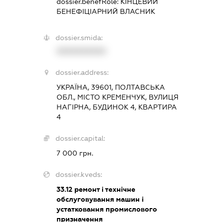
dossier.benefRole:
КІНЦЕВИЙ
БЕНЕФІЦІАРНИЙ ВЛАСНИК
dossier.smida:
XXXXXXXXXX
dossier.address:
УКРАЇНА, 39601, ПОЛТАВСЬКА
ОБЛ., МІСТО КРЕМЕНЧУК, ВУЛИЦЯ
НАГІРНА, БУДИНОК 4, КВАРТИРА
4
dossier.capital:
7 000 грн.
dossier.kveds:
33.12
ремонт і технічне
обслуговування машин і
устатковання промислового
призначення