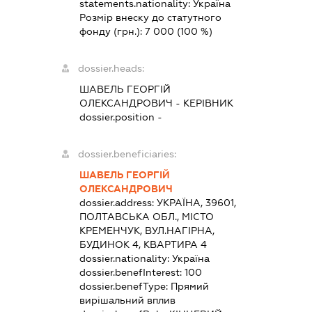
statements.nationality:
Україна
Розмір внеску до статутного
фонду (грн.):
7 000
(100 %)
dossier.heads:
ШАВЕЛЬ ГЕОРГІЙ
ОЛЕКСАНДРОВИЧ
-
КЕРІВНИК
dossier.position -
dossier.beneficiaries:
ШАВЕЛЬ ГЕОРГІЙ
ОЛЕКСАНДРОВИЧ
dossier.address:
УКРАЇНА, 39601,
ПОЛТАВСЬКА ОБЛ., МІСТО
КРЕМЕНЧУК, ВУЛ.НАГІРНА,
БУДИНОК 4, КВАРТИРА 4
dossier.nationality:
Україна
dossier.benefInterest:
100
dossier.benefType:
Прямий
вирішальний вплив