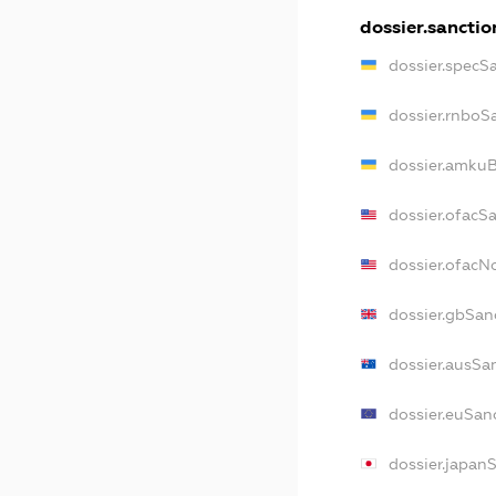
dossier.sanctio
dossier.specS
dossier.rnboS
dossier.amkuB
dossier.ofacS
dossier.ofac
dossier.gbSan
dossier.ausSa
dossier.euSan
dossier.japan