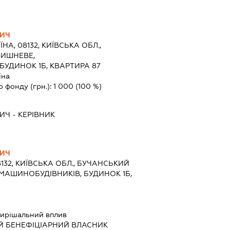
ВИЧ
ЇНА, 08132, КИЇВСЬКА ОБЛ.,
ВИШНЕВЕ,
БУДИНОК 1Б, КВАРТИРА 87
їна
о фонду (грн.):
1 000
(100 %)
ВИЧ
-
КЕРІВНИК
ВИЧ
8132, КИЇВСЬКА ОБЛ., БУЧАНСЬКИЙ
.МАШИНОБУДІВНИКІВ, БУДИНОК 1Б,
ирішальний вплив
Й БЕНЕФІЦІАРНИЙ ВЛАСНИК