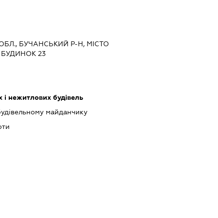
 ОБЛ., БУЧАНСЬКИЙ Р-Н, МІСТО
 БУДИНОК 23
 і нежитлових будівель
будівельному майданчику
оти