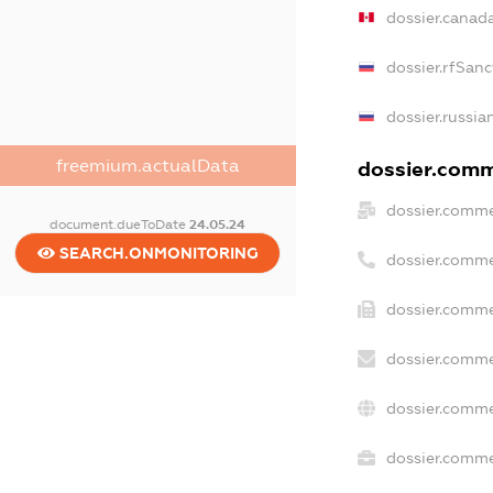
dossier.canad
dossier.rfSanc
dossier.russia
freemium.actualData
dossier.comme
dossier.comme
document.dueToDate
24.05.24
SEARCH.ONMONITORING
dossier.comme
dossier.comme
dossier.comme
dossier.comme
dossier.commer