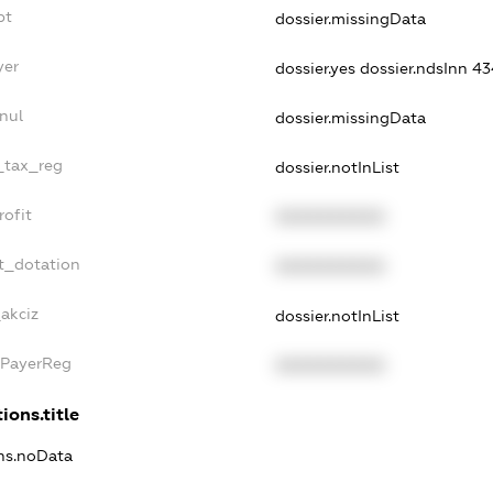
bt
dossier.missingData
yer
dossier.yes
dossier.ndsInn 
nul
dossier.missingData
e_tax_reg
dossier.notInList
rofit
XXXXXXXXXX
t_dotation
XXXXXXXXXX
_akciz
dossier.notInList
xPayerReg
XXXXXXXXXX
ions.title
ons.noData