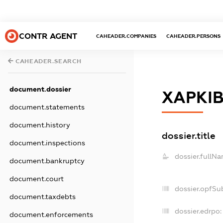
CONTR AGENT
CAHEADER.COMPANIES
CAHEADER.PERSONS
CAHEADER.SEARCH
document.dossier
ХАРКІ
document.statements
document.history
dossier.title
document.inspections
dossier.fullNa
document.bankruptcy
document.court
dossier.opfSu
document.taxdebts
dossier.edrpo:
document.enforcements