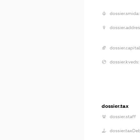
dossier.smida:
dossier.addres
dossier.capital
dossier.kveds:
dossier.tax
dossier.staff
dossier.taxDe