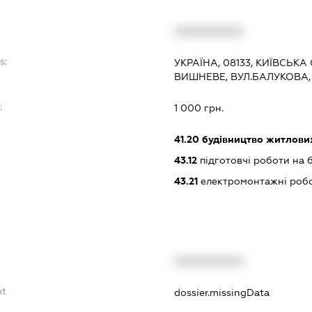
XXXXXXXXXX
s:
УКРАЇНА, 08133, КИЇВСЬКА
ВИШНЕВЕ, ВУЛ.БАЛУКОВА,
:
1 000 грн.
41.20
будівництво житлових
43.12
підготовчі роботи на 
43.21
електромонтажні роб
XXXXXXXXXX
bt
dossier.missingData