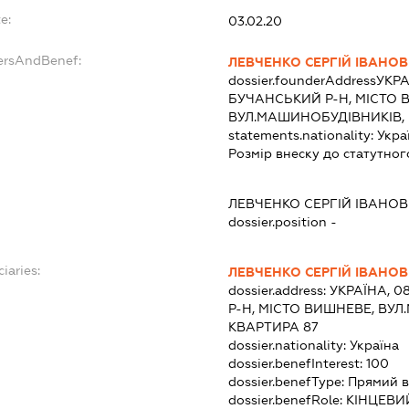
e:
03.02.20
dersAndBenef:
ЛЕВЧЕНКО СЕРГІЙ ІВАНО
dossier.founderAddress
УКРА
БУЧАНСЬКИЙ Р-Н, МІСТО 
ВУЛ.МАШИНОБУДІВНИКІВ, 
statements.nationality:
Укра
Розмір внеску до статутног
ЛЕВЧЕНКО СЕРГІЙ ІВАНО
dossier.position -
iaries:
ЛЕВЧЕНКО СЕРГІЙ ІВАНО
dossier.address:
УКРАЇНА, 0
Р-Н, МІСТО ВИШНЕВЕ, ВУЛ
КВАРТИРА 87
dossier.nationality:
Україна
dossier.benefInterest:
100
dossier.benefType:
Прямий в
dossier.benefRole:
КІНЦЕВИ