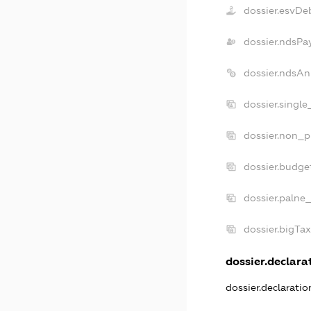
dossier.esvDe
dossier.ndsPa
dossier.ndsAn
dossier.singl
dossier.non_p
dossier.budge
dossier.palne
dossier.bigTa
dossier.declarat
dossier.declarati