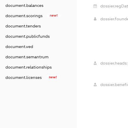
document.balances
dossier.regDat
document.scorings
new!
dossier.foun
document.tenders
document.publicfunds
document.ved
document.semantrum
dossier.heads:
document.relationships
document.licenses
new!
dossier.benefic