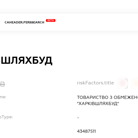
BETA
CAHEADER.PERSSEARCH
ВШЛЯХБУД
riskFactors.title
0
me:
ТОВАРИСТВО З ОБМЕЖЕН
"ХАРКІВШЛЯХБУД"
bType:
-
43487511