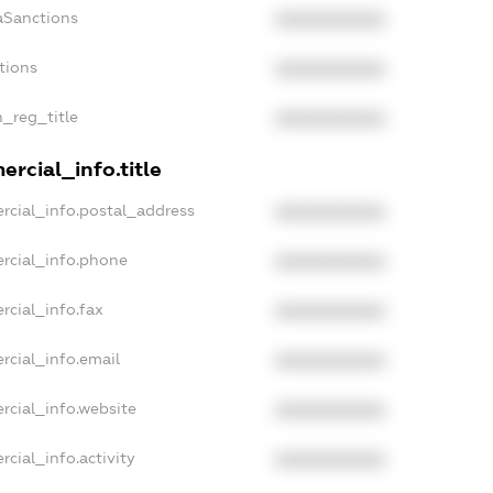
aSanctions
XXXXXXXXXX
tions
XXXXXXXXXX
n_reg_title
XXXXXXXXXX
rcial_info.title
rcial_info.postal_address
XXXXXXXXXX
rcial_info.phone
XXXXXXXXXX
rcial_info.fax
XXXXXXXXXX
rcial_info.email
XXXXXXXXXX
rcial_info.website
XXXXXXXXXX
cial_info.activity
XXXXXXXXXX