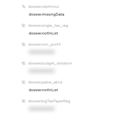
dossier.ndsAnnul
dossier.missingData
dossier.single_tax_reg
dossier.notInList
dossier.non_profit
XXXXXXXXXX
dossier.budget_dotation
XXXXXXXXXX
dossier.palne_akciz
dossier.notInList
dossier.bigTaxPayerReg
XXXXXXXXXX