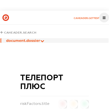
CAHEADER.GETTEST
CAHEADER.SEARCH
document.dossier
ТЕЛЕПОРТ
ПЛЮС
riskFactors.title
0
0
0