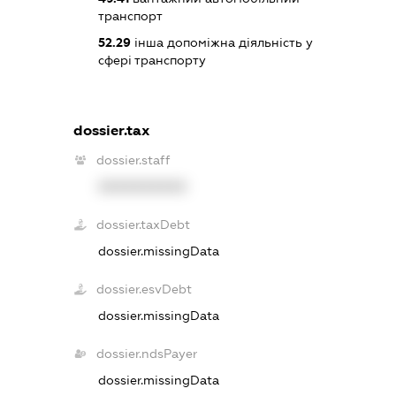
транспорт
52.29
інша допоміжна діяльність у
сфері транспорту
dossier.tax
dossier.staff
XXXXXXXXXX
dossier.taxDebt
dossier.missingData
dossier.esvDebt
dossier.missingData
dossier.ndsPayer
dossier.missingData