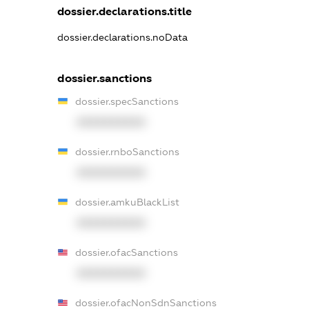
dossier.declarations.title
dossier.declarations.noData
dossier.sanctions
dossier.specSanctions
XXXXXXXXXX
dossier.rnboSanctions
XXXXXXXXXX
dossier.amkuBlackList
XXXXXXXXXX
dossier.ofacSanctions
XXXXXXXXXX
dossier.ofacNonSdnSanctions