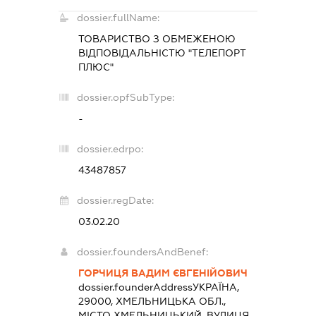
dossier.fullName:
ТОВАРИСТВО З ОБМЕЖЕНОЮ
ВІДПОВІДАЛЬНІСТЮ "ТЕЛЕПОРТ
ПЛЮС"
dossier.opfSubType:
-
dossier.edrpo:
43487857
dossier.regDate:
03.02.20
dossier.foundersAndBenef:
ГОРЧИЦЯ ВАДИМ ЄВГЕНІЙОВИЧ
dossier.founderAddress
УКРАЇНА,
29000, ХМЕЛЬНИЦЬКА ОБЛ.,
МІСТО ХМЕЛЬНИЦЬКИЙ, ВУЛИЦЯ