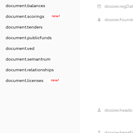
document.balances
dossier.regDat
document.scorings
new!
dossier.foun
document.tenders
document.publicfunds
document.ved
document.semantrum
document.relationships
document.licenses
new!
dossier.heads:
dossier.benefi