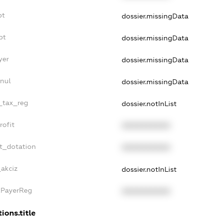
bt
dossier.missingData
bt
dossier.missingData
yer
dossier.missingData
nnul
dossier.missingData
e_tax_reg
dossier.notInList
rofit
XXXXXXXXXX
et_dotation
XXXXXXXXXX
_akciz
dossier.notInList
xPayerReg
XXXXXXXXXX
ions.title