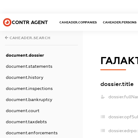
CONTR AGENT
CAHEADER.COMPANIES
CAHEADER.PERSONS
CAHEADER.SEARCH
document.dossier
ГАЛАК
document.statements
document.history
dossier.title
document.inspections
dossier.fullN
document.bankruptcy
document.court
dossier.opfSu
document.taxdebts
dossier.edrpo:
document.enforcements