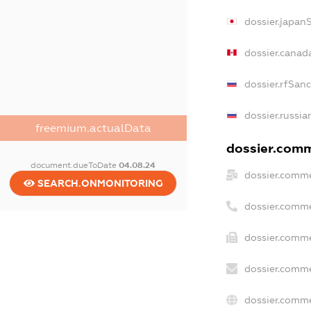
dossier.japan
dossier.canad
dossier.rfSan
dossier.russia
freemium.actualData
dossier.comme
document.dueToDate
04.08.24
dossier.comme
SEARCH.ONMONITORING
dossier.comme
dossier.comme
dossier.comme
dossier.comme