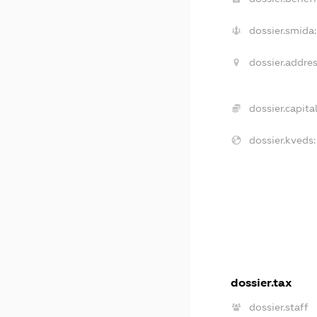
dossier.smida:
dossier.addres
dossier.capital
dossier.kveds:
dossier.tax
dossier.staff