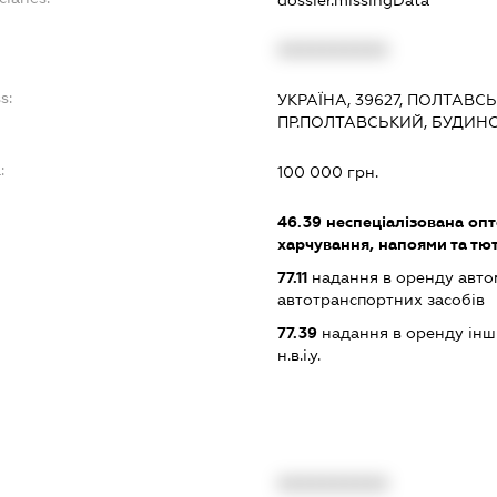
dossier.missingData
XXXXXXXXXX
s:
УКРАЇНА, 39627, ПОЛТАВСЬ
ПР.ПОЛТАВСЬКИЙ, БУДИНОК
:
100 000 грн.
46.39
неспеціалізована опт
харчування, напоями та т
77.11
надання в оренду автом
автотранспортних засобів
77.39
надання в оренду інши
н.в.і.у.
XXXXXXXXXX