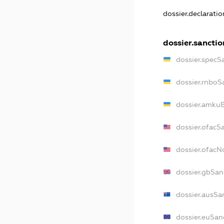
dossier.declarati
dossier.sanctio
dossier.specS
dossier.rnboS
dossier.amkuB
dossier.ofacS
dossier.ofac
dossier.gbSan
dossier.ausSa
dossier.euSan