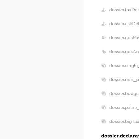
dossier.taxDe
dossier.esvDe
dossier.ndsPa
dossier.ndsA
dossier.singl
dossier.non_p
dossier.budg
dossier.palne
dossier.bigTa
dossier.declarat