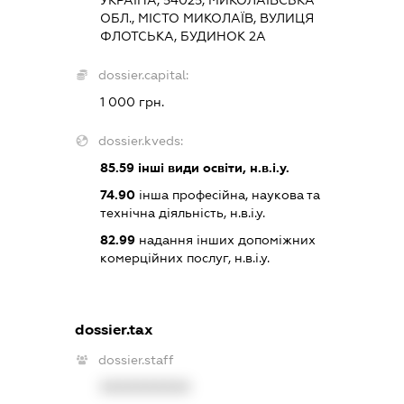
ОБЛ., МІСТО МИКОЛАЇВ, ВУЛИЦЯ
ФЛОТСЬКА, БУДИНОК 2А
dossier.capital:
1 000 грн.
dossier.kveds:
85.59
інші види освіти, н.в.і.у.
74.90
інша професійна, наукова та
технічна діяльність, н.в.і.у.
82.99
надання інших допоміжних
комерційних послуг, н.в.і.у.
dossier.tax
dossier.staff
XXXXXXXXXX