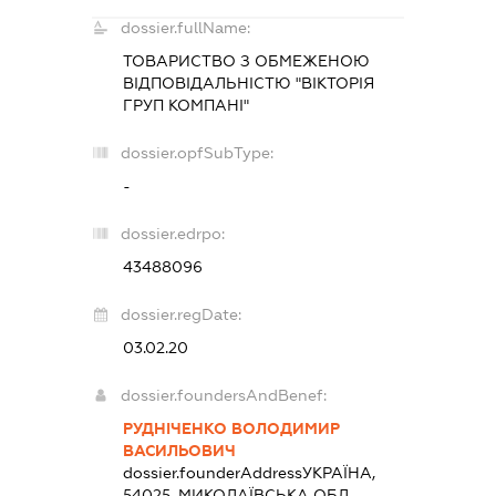
dossier.fullName:
ТОВАРИСТВО З ОБМЕЖЕНОЮ
ВІДПОВІДАЛЬНІСТЮ "ВІКТОРІЯ
ГРУП КОМПАНІ"
dossier.opfSubType:
-
dossier.edrpo:
43488096
dossier.regDate:
03.02.20
dossier.foundersAndBenef:
РУДНІЧЕНКО ВОЛОДИМИР
ВАСИЛЬОВИЧ
dossier.founderAddress
УКРАЇНА,
54025, МИКОЛАЇВСЬКА ОБЛ.,