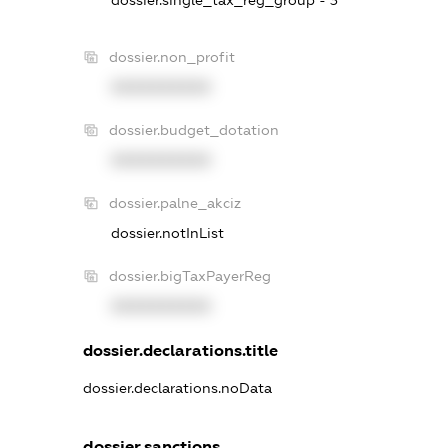
dossier.single_tax_reg_group - 3
dossier.non_profit
XXXXXXXXXX
dossier.budget_dotation
XXXXXXXXXX
dossier.palne_akciz
dossier.notInList
dossier.bigTaxPayerReg
XXXXXXXXXX
dossier.declarations.title
dossier.declarations.noData
dossier.sanctions