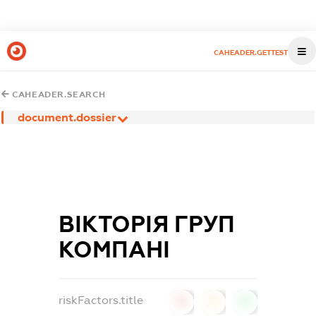
CAHEADER.GETTEST
CAHEADER.SEARCH
document.dossier
ВІКТОРІЯ ГРУП
КОМПАНІ
riskFactors.title
0
0
0