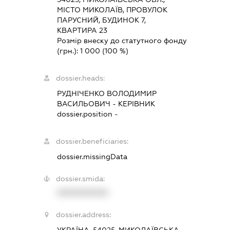
МІСТО МИКОЛАЇВ, ПРОВУЛОК
ПАРУСНИЙ, БУДИНОК 7,
КВАРТИРА 23
Розмір внеску до статутного фонду
(грн.):
1 000
(100 %)
dossier.heads:
РУДНІЧЕНКО ВОЛОДИМИР
ВАСИЛЬОВИЧ
-
КЕРІВНИК
dossier.position -
dossier.beneficiaries:
dossier.missingData
dossier.smida:
XXXXXXXXXX
dossier.address:
УКРАЇНА, 54025, МИКОЛАЇВСЬКА