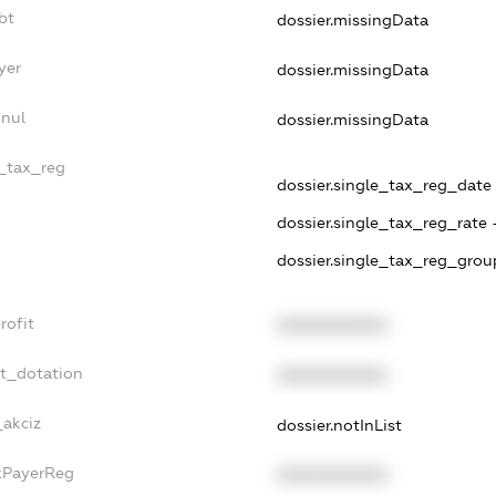
bt
dossier.missingData
yer
dossier.missingData
nnul
dossier.missingData
e_tax_reg
dossier.single_tax_reg_date 
dossier.single_tax_reg_rate 
dossier.single_tax_reg_grou
rofit
XXXXXXXXXX
et_dotation
XXXXXXXXXX
_akciz
dossier.notInList
axPayerReg
XXXXXXXXXX