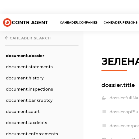
CONTR AGENT
CAHEADER.COMPANIES
CAHEADER.PERSONS
CAHEADER.SEARCH
document.dossier
ЗЕЛЕН
document.statements
document.history
dossier.title
document.inspections
dossier.fullN
document.bankruptcy
document.court
dossier.opfSu
document.taxdebts
dossier.edrpo:
document.enforcements