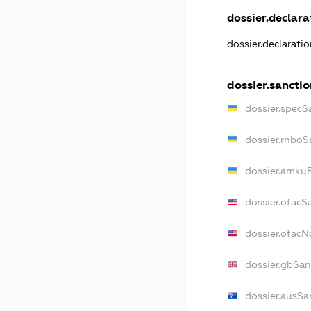
dossier.declarat
dossier.declarati
dossier.sanctio
dossier.specS
dossier.rnboS
dossier.amkuB
dossier.ofacS
dossier.ofac
dossier.gbSan
dossier.ausSa