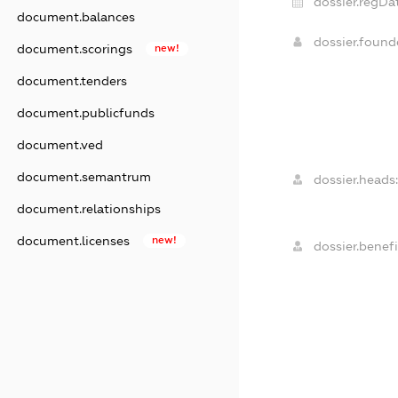
dossier.regDa
document.balances
dossier.foun
document.scorings
new!
document.tenders
document.publicfunds
document.ved
document.semantrum
dossier.heads:
document.relationships
document.licenses
new!
dossier.benefi