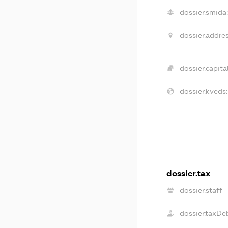
dossier.smida:
dossier.addres
dossier.capital
dossier.kveds:
dossier.tax
dossier.staff
dossier.taxDe