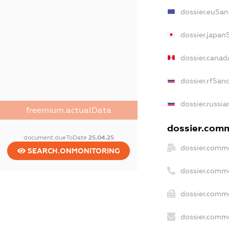
dossier.euSan
dossier.japan
dossier.canad
dossier.rfSan
dossier.russia
freemium.actualData
dossier.comm
document.dueToDate
25.04.25
dossier.comme
SEARCH.ONMONITORING
dossier.comm
dossier.comme
dossier.comme