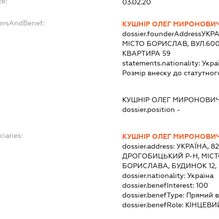
te:
03.02.20
dersAndBenef:
КУШНІР ОЛЕГ МИРОНОВИ
dossier.founderAddress
УКРА
МІСТО БОРИСЛАВ, ВУЛ.600
КВАРТИРА 59
statements.nationality:
Укра
Розмір внеску до статутног
КУШНІР ОЛЕГ МИРОНОВИ
dossier.position -
ciaries:
КУШНІР ОЛЕГ МИРОНОВИ
dossier.address:
УКРАЇНА, 8
ДРОГОБИЦЬКИЙ Р-Н, МІСТ
БОРИСЛАВА, БУДИНОК 12,
dossier.nationality:
Україна
dossier.benefInterest:
100
dossier.benefType:
Прямий в
dossier.benefRole:
КІНЦЕВИ