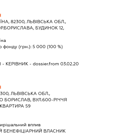
Ч
ЇНА, 82300, ЛЬВІВСЬКА ОБЛ.,
Р.БОРИСЛАВА, БУДИНОК 12,
їна
о фонду (грн.):
5 000
(100 %)
Ч
-
КЕРІВНИК
- dossier.from 03.02.20
Ч
2300, ЛЬВІВСЬКА ОБЛ.,
О БОРИСЛАВ, ВУЛ.600-РІЧЧЯ
 КВАРТИРА 59
ирішальний вплив
Й БЕНЕФІЦІАРНИЙ ВЛАСНИК