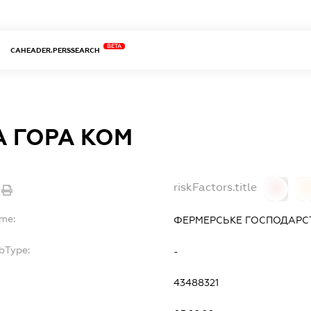
BETA
CAHEADER.PERSSEARCH
А ГОРА КОМ
riskFactors.title
0
ame:
ФЕРМЕРСЬКЕ ГОСПОДАРСТ
bType:
-
43488321