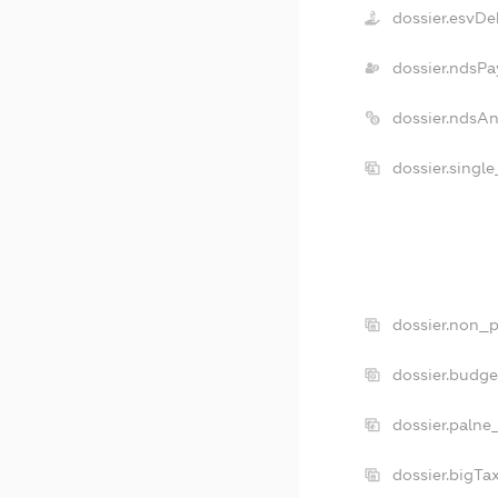
dossier.esvDe
dossier.ndsPa
dossier.ndsA
dossier.singl
dossier.non_p
dossier.budg
dossier.palne
dossier.bigT