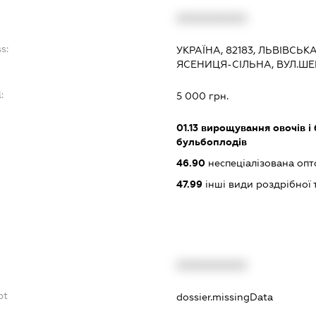
XXXXXXXXXX
s:
УКРАЇНА, 82183, ЛЬВІВСЬ
ЯСЕНИЦЯ-СІЛЬНА, ВУЛ.ШЕ
:
5 000 грн.
01.13
вирощування овочів і 
бульбоплодів
46.90
неспеціалізована опт
47.99
інші види роздрібної 
XXXXXXXXXX
bt
dossier.missingData