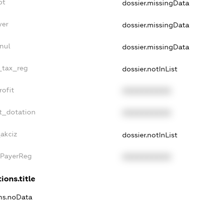
bt
dossier.missingData
yer
dossier.missingData
nul
dossier.missingData
e_tax_reg
dossier.notInList
rofit
XXXXXXXXXX
t_dotation
XXXXXXXXXX
_akciz
dossier.notInList
xPayerReg
XXXXXXXXXX
ions.title
ons.noData