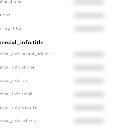
aSanctions
XXXXXXXXXX
tions
XXXXXXXXXX
n_reg_title
XXXXXXXXXX
rcial_info.title
rcial_info.postal_address
XXXXXXXXXX
rcial_info.phone
XXXXXXXXXX
rcial_info.fax
XXXXXXXXXX
rcial_info.email
XXXXXXXXXX
rcial_info.website
XXXXXXXXXX
cial_info.activity
XXXXXXXXXX