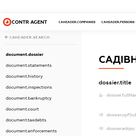
CONTR AGENT
CAHEADER.COMPANIES
CAHEADER.PERSONS
CAHEADER.SEARCH
document.dossier
САДІВН
document.statements
document.history
dossier.title
document.inspections
dossier.fullNa
document.bankruptcy
document.court
dossier.opfSu
document.taxdebts
dossier.edrpo:
document.enforcements