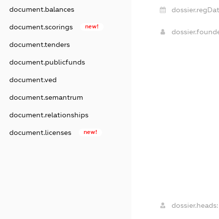
document.balances
dossier.regDat
document.scorings
new!
dossier.found
document.tenders
document.publicfunds
document.ved
document.semantrum
document.relationships
document.licenses
new!
dossier.heads: