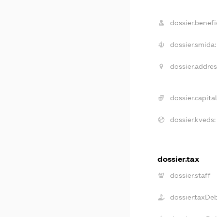
dossier.benefic
dossier.smida:
dossier.addres
dossier.capital
dossier.kveds:
dossier.tax
dossier.staff
dossier.taxDe