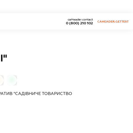
caHeader.contact
CAHEADER.GETTEST
0 (800) 210 102
І"
0
АТИВ "САДІВНИЧЕ ТОВАРИСТВО