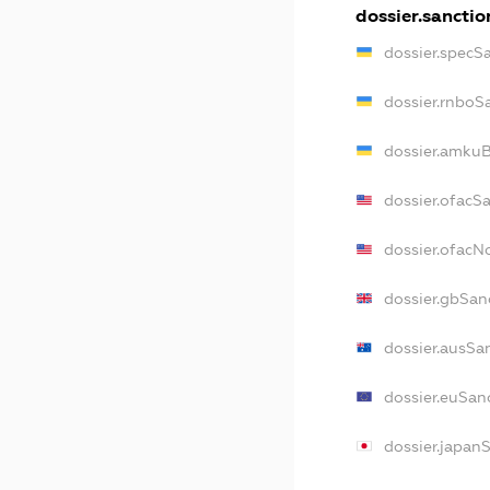
dossier.sanctio
dossier.specS
dossier.rnboS
dossier.amkuB
dossier.ofacS
dossier.ofac
dossier.gbSan
dossier.ausSa
dossier.euSan
dossier.japan