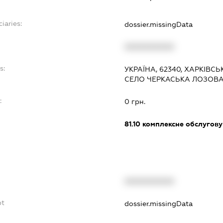
iaries:
dossier.missingData
XXXXXXXXXX
s:
УКРАЇНА, 62340, ХАРКІВСЬ
СЕЛО ЧЕРКАСЬКА ЛОЗОВА
:
0 грн.
81.10
комплексне обслуговув
XXXXXXXXXX
bt
dossier.missingData