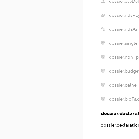
dossier.esvDe
dossier.ndsPa
dossier.ndsAn
dossier.singl
dossier.non_p
dossier.budge
dossier.palne
dossier.bigTa
dossier.declarat
dossier.declarati