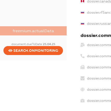
dossier.canad
dossier.rfSanc
dossier.russia
freemium.actualData
dossier.comme
document.dueToDate
25.04.25
dossier.comme
SEARCH.ONMONITORING
dossier.comme
dossier.comme
dossier.comme
dossier.comme
dossier.commer