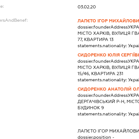
e:
03.02.20
ersAndBenef:
ЛАПЄТО ІГОР МИХАЙЛОВ
dossier.founderAddress
УКРА
МІСТО ХАРКІВ, ВУЛИЦЯ Г
77, КВАРТИРА 13
statements.nationality:
Укра
СИДОРЕНКО ЮЛІЯ СЕРГІЇВ
dossier.founderAddress
УКРА
МІСТО ХАРКІВ, ВУЛИЦЯ Г
15/46, КВАРТИРА 231
statements.nationality:
Укра
СИДОРЕНКО АНАТОЛІЙ О
dossier.founderAddress
УКРА
ДЕРГАЧІВСЬКИЙ Р-Н, МІСТ
БУДИНОК 9
statements.nationality:
Укра
ЛАПЄТО ІГОР МИХАЙЛОВ
dossier.position -