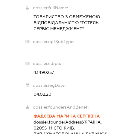
dossier.fullName:
ТОВАРИСТВО З ОБМЕЖЕНОЮ
ВІДПОВІДАЛЬНІСТЮ "ГОТЕЛЬ
СЕРВІС МЕНЕДЖМЕНТ"
dossier.opfSubType:
-
dossier.edrpo:
43490257
dossier.regDate:
04.02.20
dossier.foundersAndBenef:
ФАДЄЄВА МАРИНА СЕРГІЇВНА
dossier.founderAddress
УКРАЇНА,
02055, МІСТО КИЇВ,