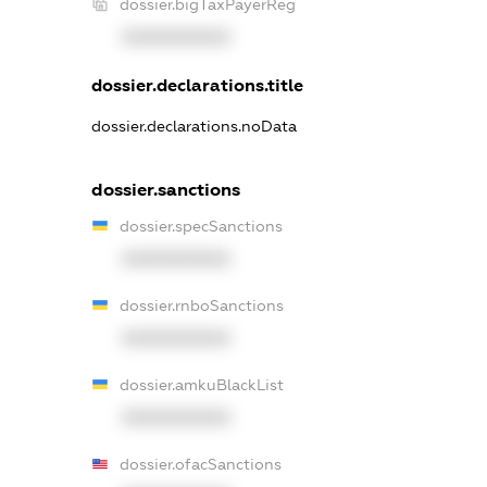
dossier.bigTaxPayerReg
XXXXXXXXXX
dossier.declarations.title
dossier.declarations.noData
dossier.sanctions
dossier.specSanctions
XXXXXXXXXX
dossier.rnboSanctions
XXXXXXXXXX
dossier.amkuBlackList
XXXXXXXXXX
dossier.ofacSanctions