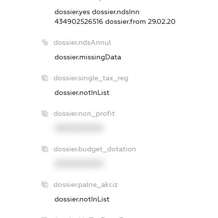
dossier.yes
dossier.ndsInn
434902526516
dossier.from 29.02.20
dossier.ndsAnnul
dossier.missingData
dossier.single_tax_reg
dossier.notInList
dossier.non_profit
XXXXXXXXXX
dossier.budget_dotation
XXXXXXXXXX
dossier.palne_akciz
dossier.notInList