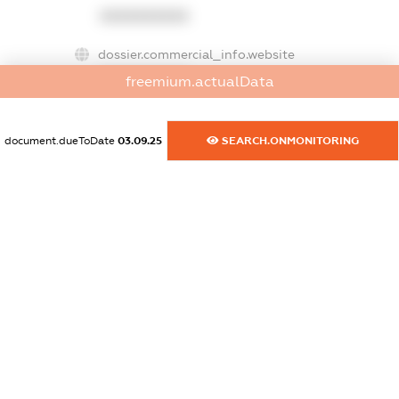
XXXXXXXXXX
dossier.commercial_info.website
XXXXXXXXXX
freemium.actualData
dossier.commercial_info.activity
XXXXXXXXXX
document.dueToDate
03.09.25
SEARCH.ONMONITORING
freemium.exampleText_1
freemium.exampleText_2
freemium.anonymousPerSearch2
FREEMIUM.DETAILS
FREEMIUM.REGISTER