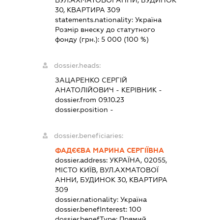
ВУЛ.АХМАТОВОЇ АННИ, БУДИНОК
30, КВАРТИРА 309
statements.nationality:
Україна
Розмір внеску до статутного
фонду (грн.):
5 000
(100 %)
dossier.heads:
ЗАЦАРЕНКО СЕРГІЙ
АНАТОЛІЙОВИЧ
-
КЕРІВНИК
-
dossier.from 09.10.23
dossier.position -
dossier.beneficiaries:
ФАДЄЄВА МАРИНА СЕРГІЇВНА
dossier.address:
УКРАЇНА, 02055,
МІСТО КИЇВ, ВУЛ.АХМАТОВОЇ
АННИ, БУДИНОК 30, КВАРТИРА
309
dossier.nationality:
Україна
dossier.benefInterest:
100
dossier.benefType:
Прямий