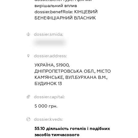
вирішальний вплив
dossier.benefRole:
КІНЦЕВИЙ
БЕНЕФІЦІАРНИЙ ВЛАСНИК
dossier.smida:
XXXXXXXXXX
dossier.address:
УКРАЇНА, 51900,
ДНІПРОПЕТРОВСЬКА ОБЛ., МІСТО
КАМ'ЯНСЬКЕ, ВУЛ.БУРХАНА В.М.,
БУДИНОК 13
dossier.capital:
5 000 грн.
dossier.kveds:
55.10
діяльність готелів і подібних
засобів тимчасового