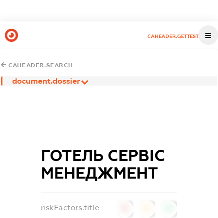
CAHEADER.GETTEST
CAHEADER.SEARCH
document.dossier
ГОТЕЛЬ СЕРВІС
МЕНЕДЖМЕНТ
riskFactors.title
0
0
0