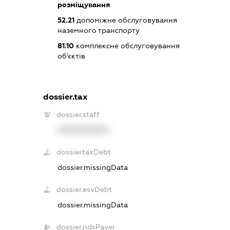
розміщування
52.21
допоміжне обслуговування
наземного транспорту
81.10
комплексне обслуговування
об'єктів
dossier.tax
dossier.staff
XXXXXXXXXX
dossier.taxDebt
dossier.missingData
dossier.esvDebt
dossier.missingData
dossier.ndsPayer