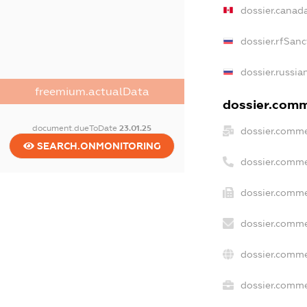
dossier.canad
dossier.rfSanc
dossier.russia
freemium.actualData
dossier.comme
document.dueToDate
23.01.25
dossier.comme
SEARCH.ONMONITORING
dossier.comme
dossier.comme
dossier.comme
dossier.comme
dossier.commer