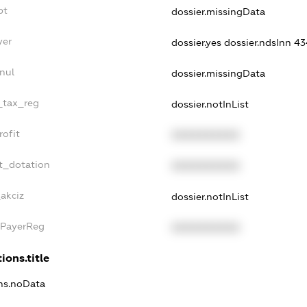
bt
dossier.missingData
yer
dossier.yes
dossier.ndsInn 
nul
dossier.missingData
e_tax_reg
dossier.notInList
rofit
XXXXXXXXXX
t_dotation
XXXXXXXXXX
_akciz
dossier.notInList
xPayerReg
XXXXXXXXXX
ions.title
ons.noData