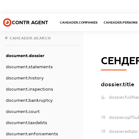
CONTR AGENT
CAHEADER.COMPANIES
CAHEADER.PERSONS
CAHEADER.SEARCH
document.dossier
СЕНДЕ
document.statements
document.history
dossier.title
document.inspections
dossier.fullNa
document.bankruptcy
document.court
dossier.opfSu
document.taxdebts
dossier.edrpo:
document.enforcements