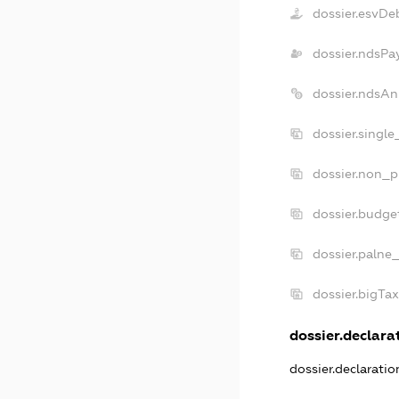
dossier.esvDe
dossier.ndsPa
dossier.ndsAn
dossier.singl
dossier.non_p
dossier.budge
dossier.palne
dossier.bigTa
dossier.declarat
dossier.declarati