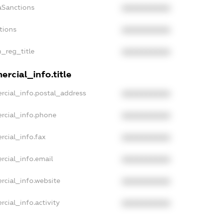
aSanctions
XXXXXXXXXX
tions
XXXXXXXXXX
n_reg_title
XXXXXXXXXX
rcial_info.title
rcial_info.postal_address
XXXXXXXXXX
rcial_info.phone
XXXXXXXXXX
rcial_info.fax
XXXXXXXXXX
rcial_info.email
XXXXXXXXXX
rcial_info.website
XXXXXXXXXX
cial_info.activity
XXXXXXXXXX