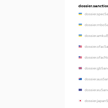
dossier.sanctio
dossier.specS
dossier.rnboS
dossier.amkuB
dossier.ofacS
dossier.ofac
dossier.gbSan
dossier.ausSa
dossier.euSan
dossier.japan