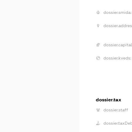
dossier.smida:
dossier.addres
dossier.capital
dossier.kveds:
dossier.tax
dossier.staff
dossier.taxDe