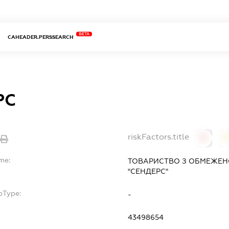
BETA
CAHEADER.PERSSEARCH
РС
riskFactors.title
0
me:
ТОВАРИСТВО З ОБМЕЖЕН
"СЕНДЕРС"
bType:
-
43498654