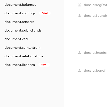
document.balances
dossier.regDat
document.scorings
new!
dossier.found
document.tenders
document.publicfunds
document.ved
document.semantrum
dossier.heads:
document.relationships
document.licenses
new!
dossier.benefic