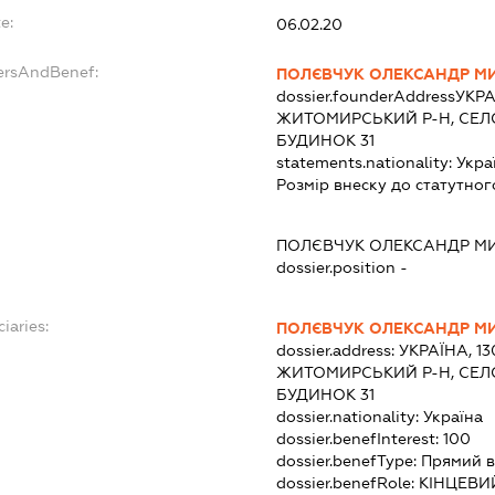
e:
06.02.20
ersAndBenef:
ПОЛЄВЧУК ОЛЕКСАНДР 
dossier.founderAddress
УКРА
ЖИТОМИРСЬКИЙ Р-Н, СЕЛО
БУДИНОК 31
statements.nationality:
Укра
Розмір внеску до статутног
ПОЛЄВЧУК ОЛЕКСАНДР М
dossier.position -
iaries:
ПОЛЄВЧУК ОЛЕКСАНДР 
dossier.address:
УКРАЇНА, 1
ЖИТОМИРСЬКИЙ Р-Н, СЕЛО
БУДИНОК 31
dossier.nationality:
Україна
dossier.benefInterest:
100
dossier.benefType:
Прямий в
dossier.benefRole:
КІНЦЕВИ