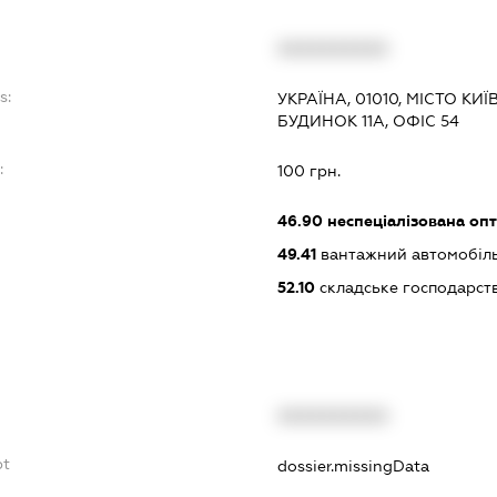
XXXXXXXXXX
s:
УКРАЇНА, 01010, МІСТО КИ
БУДИНОК 11А, ОФІС 54
:
100 грн.
46.90
неспеціалізована опт
49.41
вантажний автомобіль
52.10
складське господарст
XXXXXXXXXX
bt
dossier.missingData