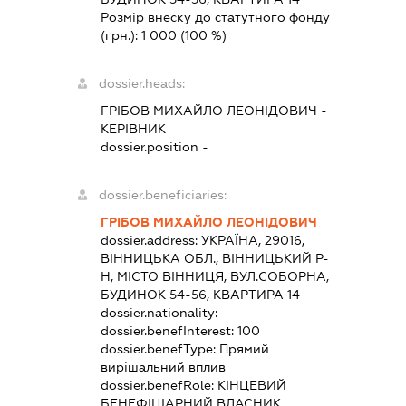
Розмір внеску до статутного фонду
(грн.):
1 000
(100 %)
dossier.heads:
ГРІБОВ МИХАЙЛО ЛЕОНІДОВИЧ
-
КЕРІВНИК
dossier.position -
dossier.beneficiaries:
ГРІБОВ МИХАЙЛО ЛЕОНІДОВИЧ
dossier.address:
УКРАЇНА, 29016,
ВІННИЦЬКА ОБЛ., ВІННИЦЬКИЙ Р-
Н, МІСТО ВІННИЦЯ, ВУЛ.СОБОРНА,
БУДИНОК 54-56, КВАРТИРА 14
dossier.nationality:
-
dossier.benefInterest:
100
dossier.benefType:
Прямий
вирішальний вплив
dossier.benefRole:
КІНЦЕВИЙ
БЕНЕФІЦІАРНИЙ ВЛАСНИК