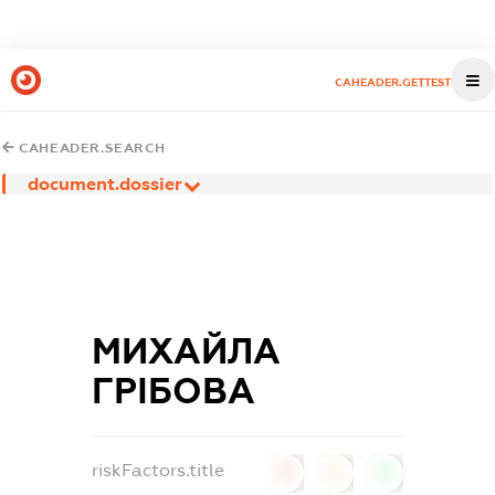
CAHEADER.GETTEST
CAHEADER.SEARCH
document.dossier
МИХАЙЛА
ГРІБОВА
riskFactors.title
0
0
0