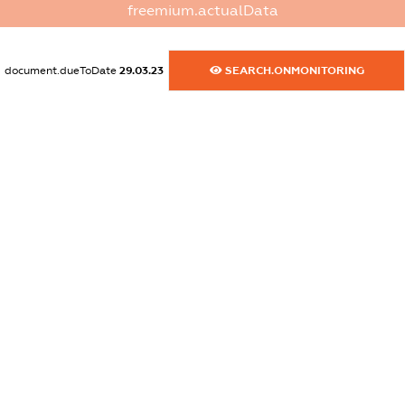
freemium.actualData
dossier.commercial_info.activity
XXXXXXXXXX
document.dueToDate
29.03.23
SEARCH.ONMONITORING
freemium.exampleText_1
freemium.exampleText_2
freemium.anonymousPerSearch2
FREEMIUM.DETAILS
FREEMIUM.REGISTER