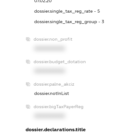
07.02.20
dossier.single_tax_reg_rate - 5
dossier.single_tax_reg_group - 3
dossier.non_profit
XXXXXXXXXX
dossier.budget_dotation
XXXXXXXXXX
dossier.palne_akciz
dossier.notInList
dossier.bigTaxPayerReg
XXXXXXXXXX
dossier.declarations.title