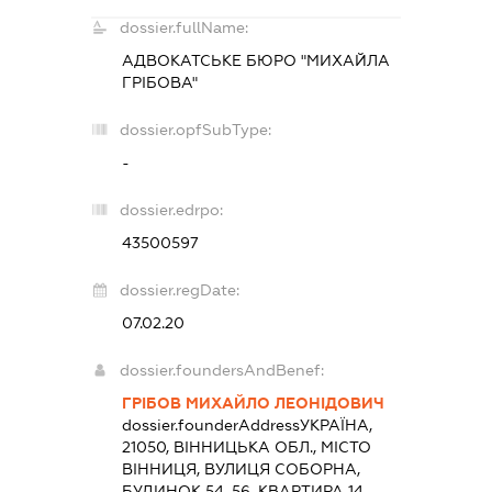
dossier.fullName:
АДВОКАТСЬКЕ БЮРО "МИХАЙЛА
ГРІБОВА"
dossier.opfSubType:
-
dossier.edrpo:
43500597
dossier.regDate:
07.02.20
dossier.foundersAndBenef:
ГРІБОВ МИХАЙЛО ЛЕОНІДОВИЧ
dossier.founderAddress
УКРАЇНА,
21050, ВІННИЦЬКА ОБЛ., МІСТО
ВІННИЦЯ, ВУЛИЦЯ СОБОРНА,
БУДИНОК 54-56, КВАРТИРА 14