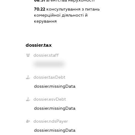
70.22
консультування з питань
комерційної діяльності й
керування
dossier.tax
dossier.staff
XXXXXXXXXX
dossier.taxDebt
dossier.missingData
dossier.esvDebt
dossier.missingData
dossier.ndsPayer
dossier.missingData