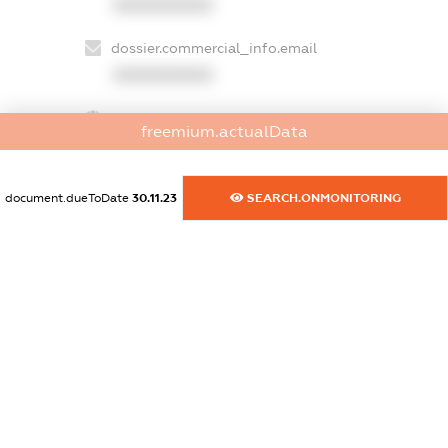
XXXXXXXXXX
dossier.commercial_info.email
XXXXXXXXXX
dossier.commercial_info.website
freemium.actualData
XXXXXXXXXX
dossier.commercial_info.activity
document.dueToDate
30.11.23
SEARCH.ONMONITORING
XXXXXXXXXX
freemium.exampleText_1
freemium.exampleText_2
freemium.anonymousPerSearch2
FREEMIUM.DETAILS
FREEMIUM.REGISTER