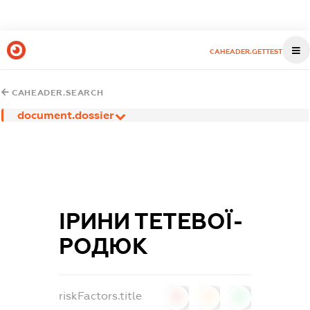
CAHEADER.GETTEST
CAHEADER.SEARCH
document.dossier
ІРИНИ ТЕТЕВОЇ-
РОДЮК
riskFactors.title
0
0
0