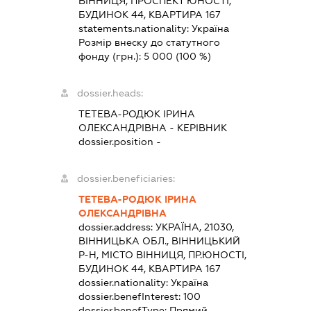
ВІННИЦЯ, ПРОСПЕКТ ЮНОСТІ,
БУДИНОК 44, КВАРТИРА 167
statements.nationality:
Україна
Розмір внеску до статутного
фонду (грн.):
5 000
(100 %)
dossier.heads:
ТЕТЕВА-РОДЮК ІРИНА
ОЛЕКСАНДРІВНА
-
КЕРІВНИК
dossier.position -
dossier.beneficiaries:
ТЕТЕВА-РОДЮК ІРИНА
ОЛЕКСАНДРІВНА
dossier.address:
УКРАЇНА, 21030,
ВІННИЦЬКА ОБЛ., ВІННИЦЬКИЙ
Р-Н, МІСТО ВІННИЦЯ, ПР.ЮНОСТІ,
БУДИНОК 44, КВАРТИРА 167
dossier.nationality:
Україна
dossier.benefInterest:
100
dossier.benefType:
Прямий