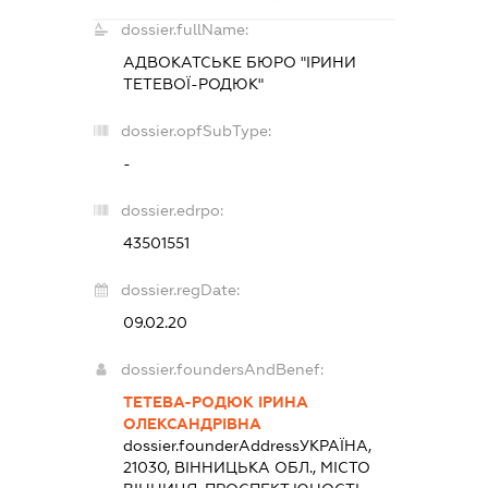
dossier.fullName:
АДВОКАТСЬКЕ БЮРО "ІРИНИ
ТЕТЕВОЇ-РОДЮК"
dossier.opfSubType:
-
dossier.edrpo:
43501551
dossier.regDate:
09.02.20
dossier.foundersAndBenef:
ТЕТЕВА-РОДЮК ІРИНА
ОЛЕКСАНДРІВНА
dossier.founderAddress
УКРАЇНА,
21030, ВІННИЦЬКА ОБЛ., МІСТО