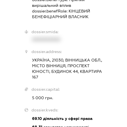
вирішальний вплив
dossier.benefRole:
КІНЦЕВИЙ
БЕНЕФІЦІАРНИЙ ВЛАСНИК
dossier.smida:
XXXXXXXXXX
dossier.address:
УКРАЇНА, 21030, ВІННИЦЬКА ОБЛ.,
МІСТО ВІННИЦЯ, ПРОСПЕКТ
ЮНОСТІ, БУДИНОК 44, КВАРТИРА
167
dossier.capital:
5 000 грн.
dossier.kveds:
69.10
діяльність у сфері права
68.31
агентства нерухомості