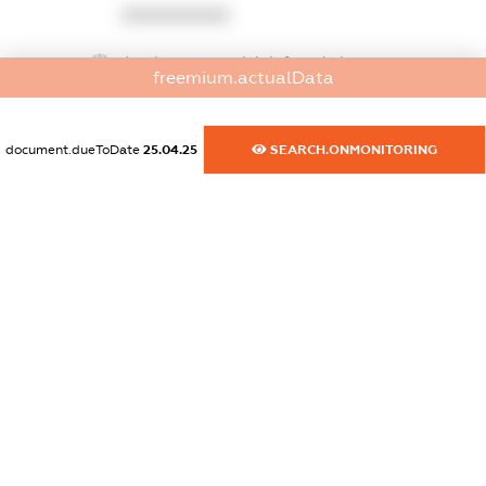
XXXXXXXXXX
dossier.commercial_info.website
freemium.actualData
XXXXXXXXXX
dossier.commercial_info.activity
document.dueToDate
25.04.25
SEARCH.ONMONITORING
XXXXXXXXXX
freemium.exampleText_1
freemium.exampleText_2
freemium.anonymousPerSearch2
FREEMIUM.DETAILS
FREEMIUM.REGISTER