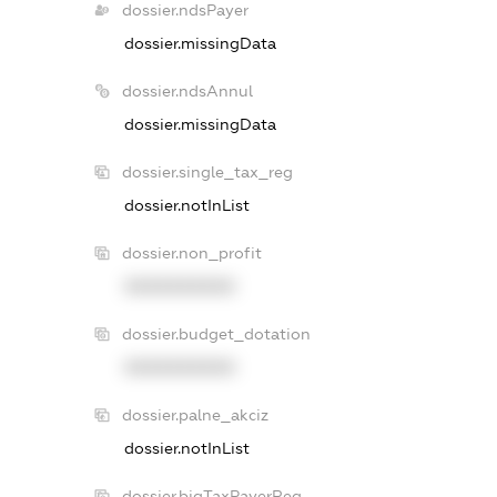
dossier.ndsPayer
dossier.missingData
dossier.ndsAnnul
dossier.missingData
dossier.single_tax_reg
dossier.notInList
dossier.non_profit
XXXXXXXXXX
dossier.budget_dotation
XXXXXXXXXX
dossier.palne_akciz
dossier.notInList
dossier.bigTaxPayerReg