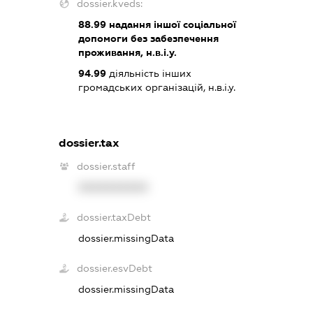
dossier.kveds:
88.99
надання іншої соціальної
допомоги без забезпечення
проживання, н.в.і.у.
94.99
діяльність інших
громадських організацій, н.в.і.у.
dossier.tax
dossier.staff
XXXXXXXXXX
dossier.taxDebt
dossier.missingData
dossier.esvDebt
dossier.missingData