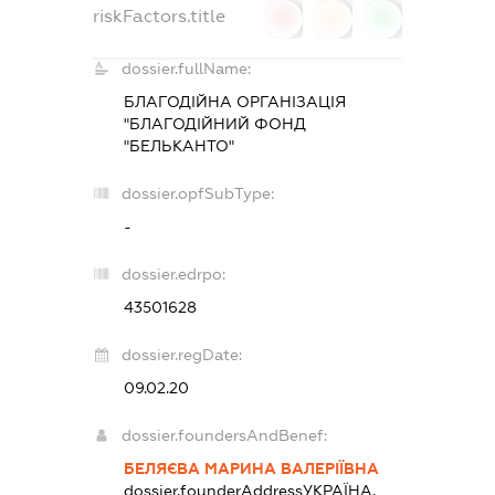
riskFactors.title
0
0
0
dossier.fullName:
БЛАГОДІЙНА ОРГАНІЗАЦІЯ
"БЛАГОДІЙНИЙ ФОНД
"БЕЛЬКАНТО"
dossier.opfSubType:
-
dossier.edrpo:
43501628
dossier.regDate:
09.02.20
dossier.foundersAndBenef:
БЕЛЯЄВА МАРИНА ВАЛЕРІЇВНА
dossier.founderAddress
УКРАЇНА,