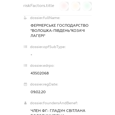
riskFactors.title
0
0
0
dossier.fullName:
ФЕРМЕРСЬКЕ ГОСПОДАРСТВО
"ВОЛОШКА-ПІВДЕНЬ"КОЗАЧІ
ЛАГЕРІ"
dossier.opfSubType:
-
dossier.edrpo:
43502068
dossier.regDate:
09.02.20
dossier.foundersAndBenef:
ЧЛЕН ФГ- ГЛАДУН СВІТЛАНА