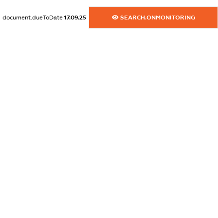
XXXXXXXXXX
document.dueToDate
17.09.25
SEARCH.ONMONITORING
dossier.commercial_info.email
XXXXXXXXXX
dossier.commercial_info.website
XXXXXXXXXX
dossier.commercial_info.activity
XXXXXXXXXX
freemium.exampleText_1
freemium.exampleText_2
freemium.anonymousPerSearch2
FREEMIUM.DETAILS
FREEMIUM.REGISTER