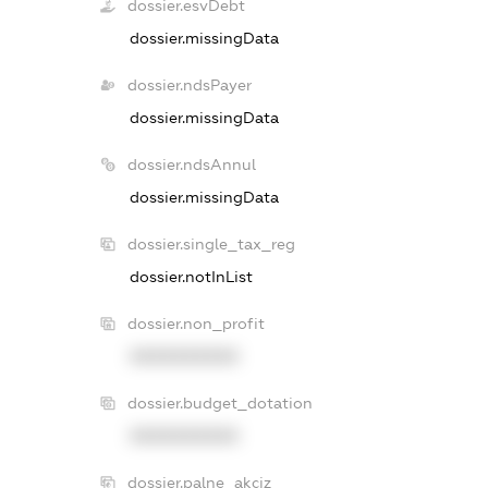
dossier.esvDebt
dossier.missingData
dossier.ndsPayer
dossier.missingData
dossier.ndsAnnul
dossier.missingData
dossier.single_tax_reg
dossier.notInList
dossier.non_profit
XXXXXXXXXX
dossier.budget_dotation
XXXXXXXXXX
dossier.palne_akciz