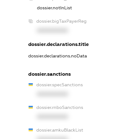
dossier.notInList
dossier.bigTaxPayerReg
XXXXXXXXXX
dossier.declarations.title
dossier.declarations.noData
dossier.sanctions
dossier.specSanctions
XXXXXXXXXX
dossier.rnboSanctions
XXXXXXXXXX
dossier.amkuBlackList