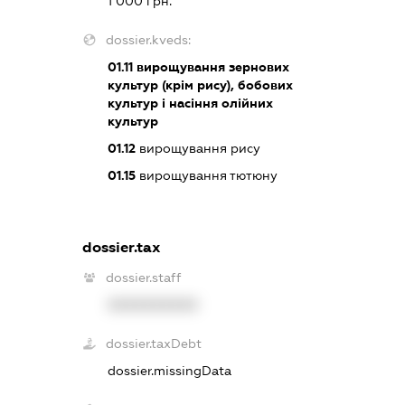
1 000 грн.
dossier.kveds:
01.11
вирощування зернових
культур (крім рису), бобових
культур і насіння олійних
культур
01.12
вирощування рису
01.15
вирощування тютюну
dossier.tax
dossier.staff
XXXXXXXXXX
dossier.taxDebt
dossier.missingData