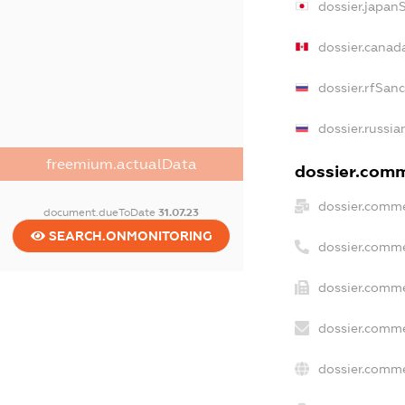
dossier.japan
dossier.canad
dossier.rfSan
dossier.russia
freemium.actualData
dossier.comme
dossier.comme
document.dueToDate
31.07.23
SEARCH.ONMONITORING
dossier.comme
dossier.comme
dossier.comme
dossier.comme