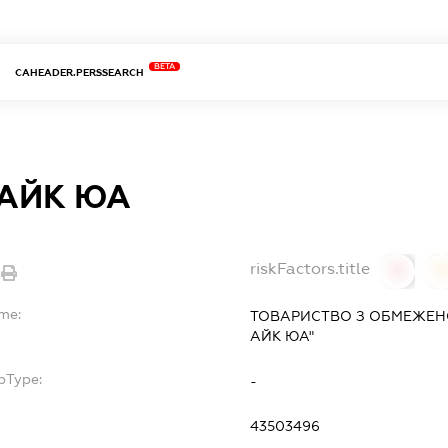
BETA
CAHEADER.PERSSEARCH
 АЙК ЮА
riskFactors.title
0
ame:
ТОВАРИСТВО З ОБМЕЖЕН
АЙК ЮА"
bType:
-
43503496