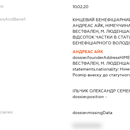
e:
10.02.20
dersAndBenef:
КІНЦЕВИЙ БЕНЕФІЦІАРНИЙ
АНДРЕАС АЙК, НІМЕЧЧИН
ВЕСТФАЛЕН, М. ЛЮДЕНШАЙД
ВІДСОТОК ЧАСТКИ В СТАТУ
БЕНЕФІЦІАРНОГО ВОЛОДІН
АНДРЕАС АЙК
dossier.founderAddress
НІМЕ
ВЕСТФАЛЕН, М. ЛЮДЕНШАЙД
statements.nationality:
Німе
Розмір внеску до статутног
ІЛЬЧИК ОЛЕКСАНДР СЕМ
dossier.position -
ciaries:
dossier.missingData
XXXXXXXXXX