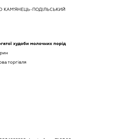
ТО КАМ'ЯНЕЦЬ-ПОДІЛЬСЬКИЙ
гатої худоби молочних порід
арин
ова торгівля