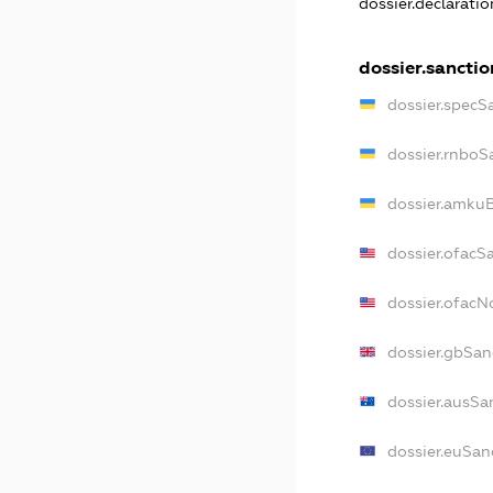
dossier.declarati
dossier.sanctio
dossier.specS
dossier.rnboS
dossier.amkuB
dossier.ofacS
dossier.ofac
dossier.gbSan
dossier.ausSa
dossier.euSan