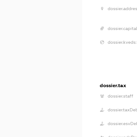
dossier.addres
dossier.capital
dossier.kveds:
dossier.tax
dossier.staff
dossier.taxDe
dossier.esvDe