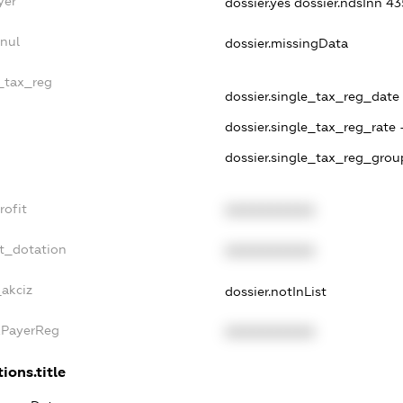
yer
dossier.yes
dossier.ndsInn 
nnul
dossier.missingData
e_tax_reg
dossier.single_tax_reg_date 
dossier.single_tax_reg_rate 
dossier.single_tax_reg_grou
rofit
XXXXXXXXXX
et_dotation
XXXXXXXXXX
_akciz
dossier.notInList
xPayerReg
XXXXXXXXXX
ions.title