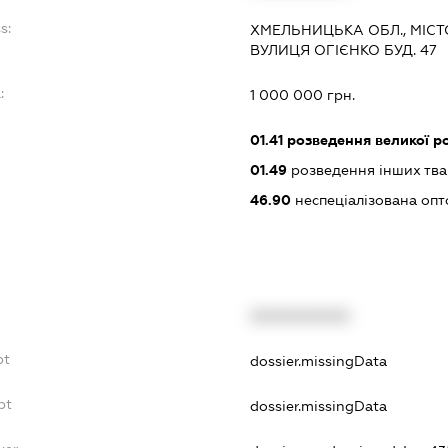
s:
ХМЕЛЬНИЦЬКА ОБЛ., МІС
ВУЛИЦЯ ОГІЄНКО БУД. 47
:
1 000 000 грн.
01.41
розведення великої ро
01.49
розведення інших тв
46.90
неспеціалізована опт
XXXXXXXXXX
bt
dossier.missingData
bt
dossier.missingData