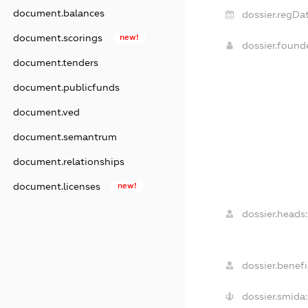
document.balances
dossier.regDat
document.scorings
new!
dossier.foun
document.tenders
document.publicfunds
document.ved
document.semantrum
document.relationships
document.licenses
new!
dossier.heads:
dossier.benefi
dossier.smida: