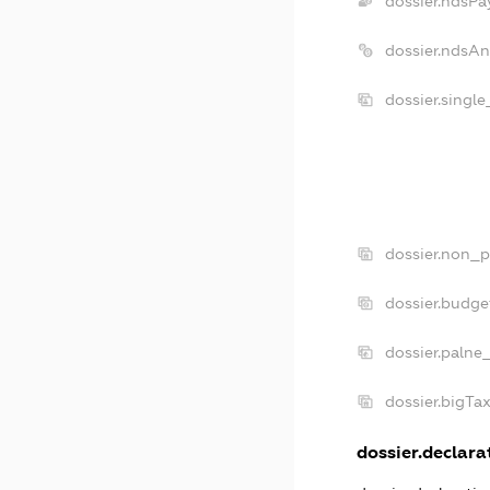
dossier.ndsPa
dossier.ndsA
dossier.singl
dossier.non_p
dossier.budg
dossier.palne
dossier.bigTa
dossier.declarat