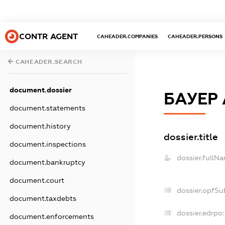
CONTR AGENT
CAHEADER.COMPANIES
CAHEADER.PERSONS
CAHEADER.SEARCH
document.dossier
БАУЕР
document.statements
document.history
dossier.title
document.inspections
dossier.fullN
document.bankruptcy
document.court
dossier.opfSu
document.taxdebts
dossier.edrpo:
document.enforcements