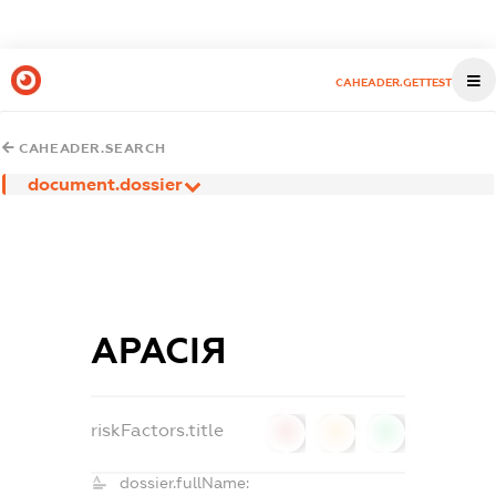
CAHEADER.GETTEST
CAHEADER.SEARCH
document.dossier
АРАСІЯ
riskFactors.title
0
0
0
dossier.fullName: