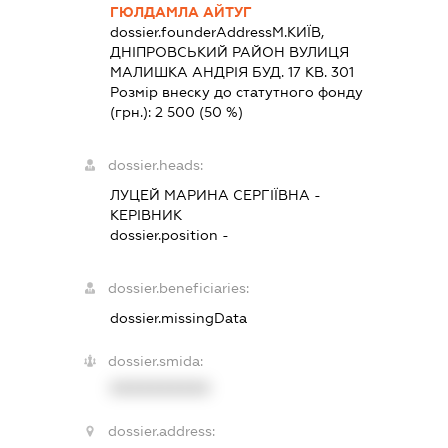
ГЮЛДАМЛА АЙТУГ
dossier.founderAddress
М.КИЇВ,
ДНІПРОВСЬКИЙ РАЙОН ВУЛИЦЯ
МАЛИШКА АНДРІЯ БУД. 17 КВ. 301
Розмір внеску до статутного фонду
(грн.):
2 500
(50 %)
dossier.heads:
ЛУЦЕЙ МАРИНА СЕРГІЇВНА
-
КЕРІВНИК
dossier.position -
dossier.beneficiaries:
dossier.missingData
dossier.smida:
XXXXXXXXXX
dossier.address: