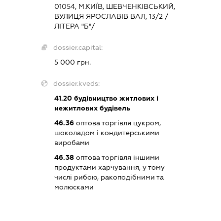
01054, М.КИЇВ, ШЕВЧЕНКІВСЬКИЙ,
ВУЛИЦЯ ЯРОСЛАВІВ ВАЛ, 13/2 /
ЛІТЕРА "Б"/
dossier.capital:
5 000 грн.
dossier.kveds:
41.20
будівництво житлових і
нежитлових будівель
46.36
оптова торгівля цукром,
шоколадом і кондитерськими
виробами
46.38
оптова торгівля іншими
продуктами харчування, у тому
числі рибою, ракоподібними та
молюсками