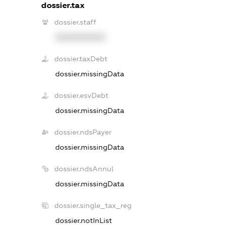
dossier.tax
dossier.staff
XXXXXXXXXX
dossier.taxDebt
dossier.missingData
dossier.esvDebt
dossier.missingData
dossier.ndsPayer
dossier.missingData
dossier.ndsAnnul
dossier.missingData
dossier.single_tax_reg
dossier.notInList