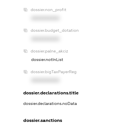
dossier.non_profit
XXXXXXXXXX
dossier.budget_dotation
XXXXXXXXXX
dossier.palne_akciz
dossier.notInList
dossier.bigTaxPayerReg
XXXXXXXXXX
dossier.declarations.title
dossier.declarations.noData
dossier.sanctions