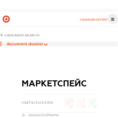
CAHEADER.GETTEST
CAHEADER.SEARCH
document.dossier
МАРКЕТСПЕЙС
riskFactors.title
0
0
0
dossier.fullName: