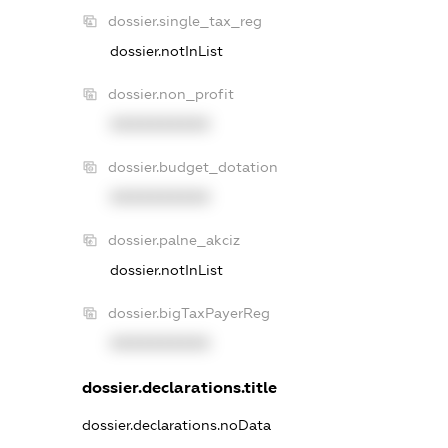
dossier.single_tax_reg
dossier.notInList
dossier.non_profit
XXXXXXXXXX
dossier.budget_dotation
XXXXXXXXXX
dossier.palne_akciz
dossier.notInList
dossier.bigTaxPayerReg
XXXXXXXXXX
dossier.declarations.title
dossier.declarations.noData