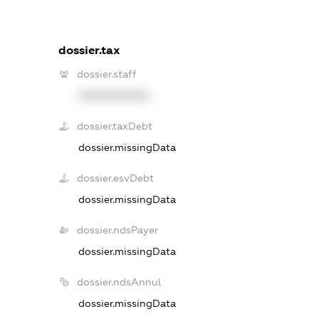
dossier.tax
dossier.staff
XXXXXXXXXX
dossier.taxDebt
dossier.missingData
dossier.esvDebt
dossier.missingData
dossier.ndsPayer
dossier.missingData
dossier.ndsAnnul
dossier.missingData