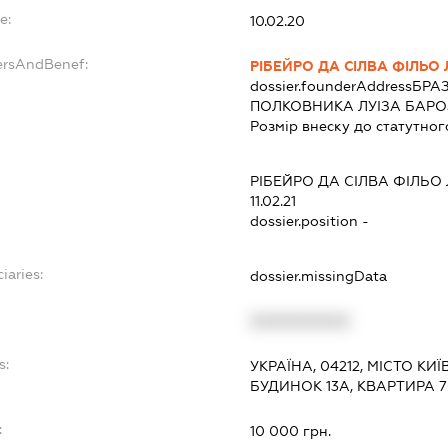
e:
10.02.20
ersAndBenef:
РІБЕЙРО ДА СІЛВА ФІЛЬО 
dossier.founderAddress
БРАЗ
ПОЛКОВНИКА ЛУІЗА БАРО
Розмір внеску до статутног
РІБЕЙРО ДА СІЛВА ФІЛЬО 
11.02.21
dossier.position -
iaries:
dossier.missingData
XXXXXXXXXX
s:
УКРАЇНА, 04212, МІСТО К
БУДИНОК 13А, КВАРТИРА 
:
10 000 грн.