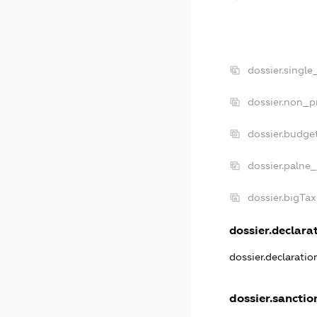
dossier.singl
dossier.non_p
dossier.budge
dossier.palne_
dossier.bigTa
dossier.declarat
dossier.declarati
dossier.sanctio