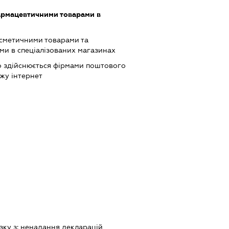
армацевтичними товарами в
осметичними товарами та
и в спеціалізованих магазинах
о здійснюється фірмами поштового
жу інтернет
зку з:
ненадання декларацiй