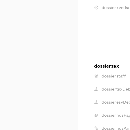
dossier.kveds:
dossier.tax
dossier.staff
dossier.taxDe
dossier.esvDe
dossier.ndsPa
dossier.ndsAn