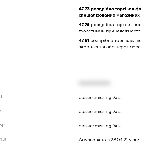
47.73
роздрібна торгівля ф
спеціалізованих магазинах
47.75
роздрібна торгівля к
туалетними приналежностям
47.91
роздрібна торгівля, щ
замовлення або через мере
XXXXXXXXXX
bt
dossier.missingData
bt
dossier.missingData
yer
dossier.missingData
nul
Анульовано з 28.04.21 у зв'я