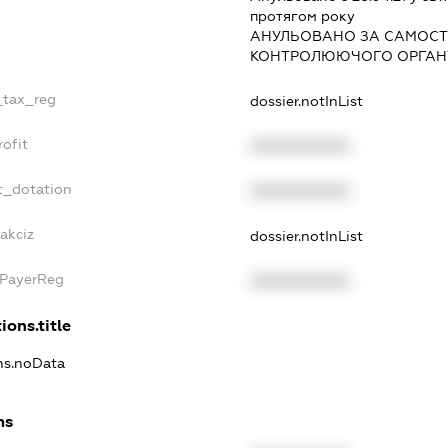
протягом року
АНУЛЬОВАНО ЗА САМОСТ
КОНТРОЛЮЮЧОГО ОРГАНУ
e_tax_reg
dossier.notInList
rofit
XXXXXXXXXX
t_dotation
XXXXXXXXXX
akciz
dossier.notInList
xPayerReg
XXXXXXXXXX
ions.title
ons.noData
ns