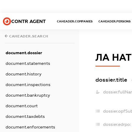
CONTR AGENT
CAHEADER.COMPANIES
CAHEADER.PERSONS
CAHEADER.SEARCH
document.dossier
ЛА НАТ
document.statements
document.history
dossier.title
document.inspections
dossier.fullNa
document.bankruptcy
document.court
dossier.opfSu
document.taxdebts
dossier.edrpo:
document.enforcements