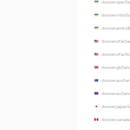
dossier.specS
dossier.rnboS
dossier.amkuB
dossier.ofacS
dossier.ofac
dossier.gbSan
dossier.ausSa
dossier.euSan
dossier.japan
dossier.canad