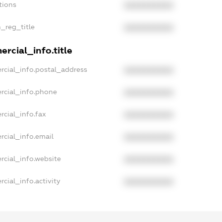
tions
XXXXXXXXXX
n_reg_title
XXXXXXXXXX
rcial_info.title
rcial_info.postal_address
XXXXXXXXXX
rcial_info.phone
XXXXXXXXXX
rcial_info.fax
XXXXXXXXXX
rcial_info.email
XXXXXXXXXX
rcial_info.website
XXXXXXXXXX
cial_info.activity
XXXXXXXXXX