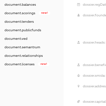
document.balances
dossier.regDat
document.scorings
new!
dossier.found
document.tenders
document.publicfunds
document.ved
dossier.heads:
document.semantrum
document.relationships
document.licenses
new!
dossier.benefic
dossier.smida:
dossier.addres
dossier.capital